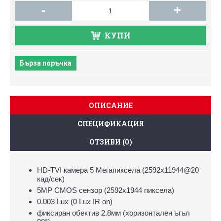
-
+
КУПИ
Бърза поръчка
ОПИСАНИЕ
СПЕЦИФИКАЦИЯ
ОТЗИВИ (0)
HD-TVI камера 5 Мегапиксела (2592х11944@20
кад/сек)
5MP CMOS сензор (2592x1944 пиксела)
0.003 Lux (0 Lux IR on)
фиксиран обектив 2.8мм (хоризонтален ъгъл