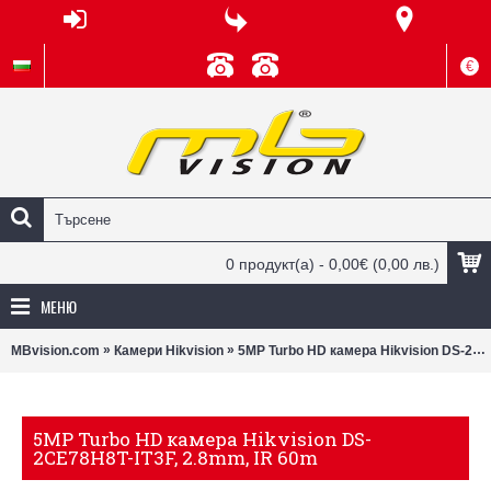
€
0 продукт(а) - 0,00€
(0,00 лв.)
МЕНЮ
»
»
MBvision.com
Камери Hikvision
5MP Turbo HD камера Hikvision DS-2CE78H8T-IT3F, 2.8mm, IR 60m
5MP Turbo HD камера Hikvision DS-
2CE78H8T-IT3F, 2.8mm, IR 60m