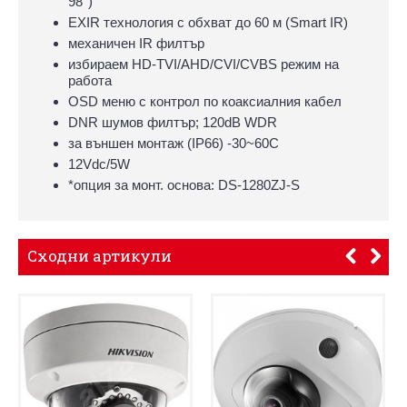
98°)
EXIR технология с обхват до 60 м (Smart IR)
механичен IR филтър
избираем HD-TVI/AHD/CVI/CVBS режим на
работа
OSD меню с контрол по коаксиалния кабел
DNR шумов филтър; 120dB WDR
за външен монтаж (IP66) -30~60C
12Vdc/5W
*опция за монт. основа: DS-1280ZJ-S
Сходни артикули