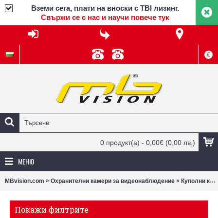
Вземи сега, плати на вноски с TBI лизинг.
Свържи се с нас и научи повече тук
€
0 продукт(а) - 0,00€
(0,00 лв.)
МЕНЮ
»
»
MBvision.com
Охранителни камери за видеонаблюдение
Куполни камери
Покажи филтрите