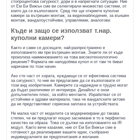
стопроцентова сигурност, дори и в напрегнати ситуации. Ние
от Ем Би Вижън сме ви селектирали множество системи, от
които да се възползвате. Сред тях ще откриете куполни
камери за вътрешен монтаж, за видеонаблюдение, за външен
монтаж, вандалоустойчиви, управляеми, аналогови.
Къде и защо се използват т.нар.
куполни камери?
Както и сами се досещате, най-разпространено е
използването им при вътрешен монтаж. Знаете ли от къде
произлиза наименованието на това високотехнологично
решение? Формата им наподобява купол и от там те биват
наричани по този начин.
Ако сте част от хората, нуждаещи се от ефективна система
за сигурност, то ние ви предлагаме да се възползвате от
този вид изобретения. Камерите са надеждни и трудно могат
да бъдат различими от интериора. Дизайнът е онзи
допълнителен плюс, за който мечтаете. Изработват се от
устойчиви и здрави материали, така че вандалските актове
да не представляват сериозна заплаха за устройствата.
Не малка част от моделите са модернизирани до такава
степен, че ви предлагат нощно заснемане и то в перфектно
качество на образа. Това се дължи на използването на IR
модул. Както вече казахме, ние от Ем Би Вижън сме в
готовност да реализираме вашите идеи, съобразно
индивидуалните ви предпочитания и желания.