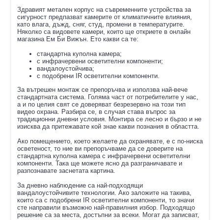
Здравият метален корпус на съвременните устройства за
сигурност предпазват камерите от климатичните влияния,
като влага, дъжд, сняг, студ, промени в температурите.
Няколко са видовете камери, които ще откриете в онлайн
магазина Ем Би Вижън. Ето какви са те:
стандартна куполна камера;
с инфрачервени осветителни компоненти;
вандалоустойчива;
с подобрени IR осветителни компоненти.
За вътрешен монтаж се препоръчва и използва най-вече
стандартната система. Голяма част от потребителите у нас,
а и по целия свят се доверяват безрезервно на този тип
видео охрана. Разбира се, в случая става въпрос за
традиционни дневни условия. Монтира се лесно и бързо и не
изисква да притежавате кой знае какви познания в областта.
Ако помещението, което желаете да охранявате, е с по-ниска
осветеност, то ние ви препоръчваме да се доверите на
стандартна куполна камера с инфрачервени осветителни
компоненти. Така ще можете ясно да разграничавате и
разпознавате заснетата картина.
За дневно наблюдение са най-подходящи
вандалоустойчивите технологии. Ако заложите на такива,
които са с подобрени IR осветителни компоненти, то значи
сте направили възможно най-правилния избор. Подходящо
решение са за места, достъпни за всеки. Могат да записват,