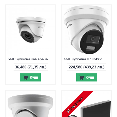
5MP куполна камера 4-в-1 HiLook by Hikvision THC-T150-P
4MP куполна IP Hybrid ColorVu камера Hikvision DS-2CD2343G2-LI2U
36,48€
(71,35 лв.)
224,58€
(439,23 лв.)
Купи
Купи