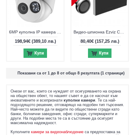
6MP куполна IP камера Hikvision DS-2CD2363G2-IU EXIR IR до 30m
Видео-шпионка Ezviz CS-HP2 (2MP) с Wi-Fi и вградена батерия
198,94€
(389,10 лв.)
80,40€
(157,25 лв.)
Купи
Купи
Показани са от 1 до 8 от общо 8 резултата (1 страници)
Онези от вас, които се нуждаят от осигуряването на охрана
на обществен обект, то нашият съвет е да се насочат към
иновативните и всепризнати
куполни камери
. Те са най-
подходящото решение, отговарящо на подобен тип търсения.
Най-често можете да ги видите по обществени сгради като
банки, болнични заведения, офис сгради, супермаркети и
други. На подобни места те са в състояние да осигурят
максимална надеждност.
Куполните
камери за видеонаблюдение
са предпоставка за