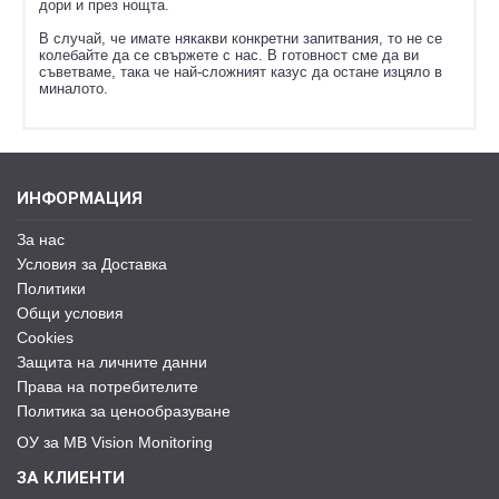
дори и през нощта.
В случай, че имате някакви конкретни запитвания, то не се
колебайте да се свържете с нас. В готовност сме да ви
съветваме, така че най-сложният казус да остане изцяло в
миналото.
ИНФОРМАЦИЯ
За нас
Условия за Доставка
Политики
Общи условия
Cookies
Защита на личните данни
Права на потребителите
Политика за ценообразуване
ОУ за MB Vision Monitoring
ЗА КЛИЕНТИ