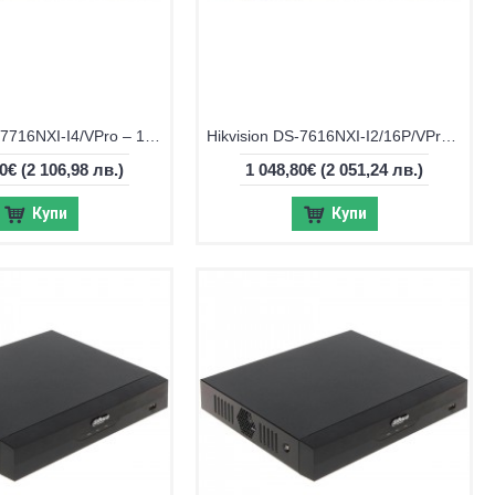
Hikvision DS-7716NXI-I4/VPro – 16-канален NVR с интелигентен AI анализ
Hikvision DS-7616NXI-I2/16P/VPro – 16-канален PoE NVR с AI анализ
30€
(2 106,98 лв.)
1 048,80€
(2 051,24 лв.)
Купи
Купи