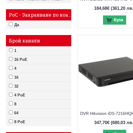
184,68€
(361,20 лв.
PoC - Захранване по коаксиал
Купи
Да
Брой канали
1
16 PoE
4
16
32
4 PoE
8
64
8 PoE
347,70€
(680,03 лв.