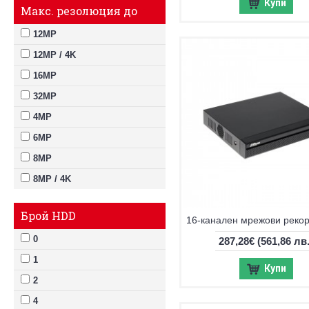
Купи
Макс. резолюция до
12MP
12MP / 4K
16MP
32MP
4MP
6MP
8MP
8MP / 4K
Брой HDD
0
287,28€
(561,86 лв.
1
Купи
2
4