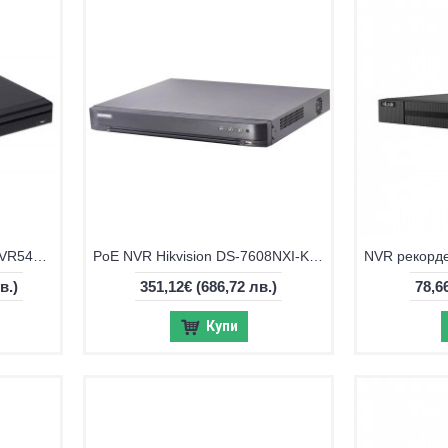
4K NVR рекордер Dahua NVR5432-EI2
PoE NVR Hikvision DS-7608NXI-K1/8P за 8 IP камери
в.)
351,12€
(686,72 лв.)
78,6
Купи