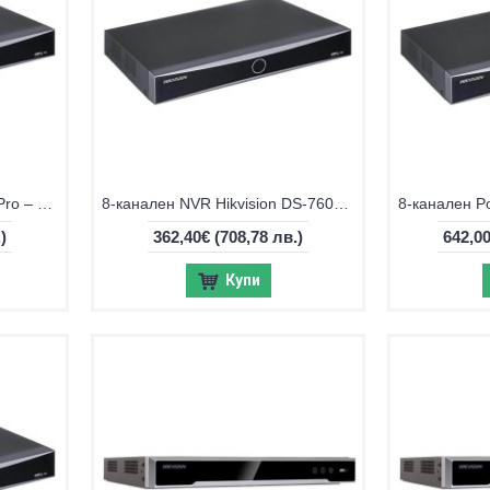
Hikvision DS-7616NXI-K1/VPro – Интелигентен 16-канален NVR с AI
8-канален NVR Hikvision DS-7608NXI-K2/VPro
)
362,40€
(708,78 лв.)
642,0
Купи