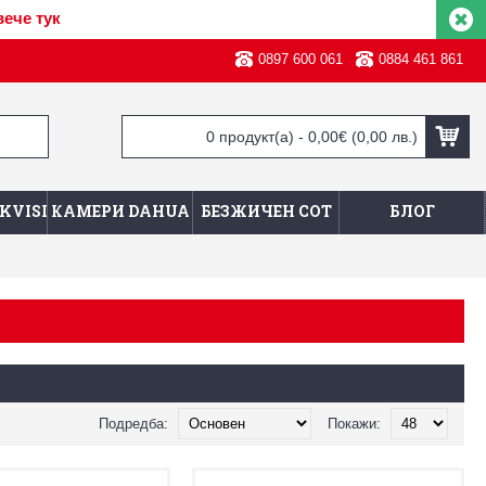
вече тук
0897 600 061
0884 461 861
0 продукт(а) - 0,00€
(0,00 лв.)
KVISION
КАМЕРИ DAHUA
БЕЗЖИЧЕН СОТ
БЛОГ
Подредба:
Покажи: