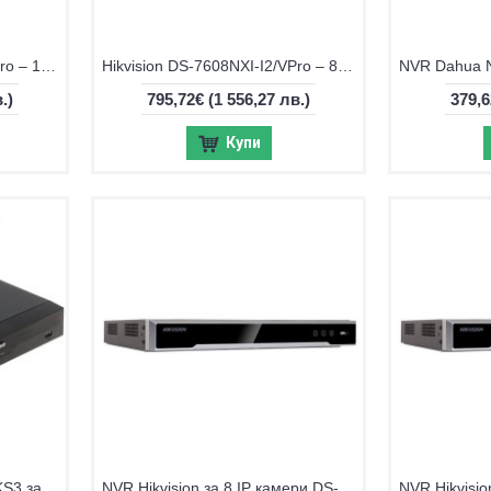
Hikvision DS-7616NXI-I2/VPro – 16-канален NVR с интелигентен AI анализ
Hikvision DS-7608NXI-I2/VPro – 8-канален NVR с интелигентен AI анализ
.)
795,72€
(1 556,27 лв.)
379,
Купи
NVR Dahua NVR4104HS-4KS3 за 4 IP камери
NVR Hikvision за 8 IP камери DS-7608NXI-I2/S(E)