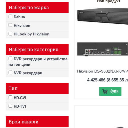
Нов продукт
Избери по марка
Dahua
Hikvision
HiLook by Hikvision
Избери по категория
DVR рекордери и устройства
на топ цени
NVR рекордери
4 425,48€
(8 655,35 л
Тип
Купи
HD-CVI
HD-TVI
Брой канали