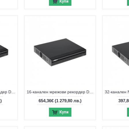
Купи
16-канален мрежови рекордер Dahua NVR4116HS-EI
16-канален мрежови рекордер Dahua NVR5216-EI2
)
654,36€
(1 279,80 лв.)
397,
Купи