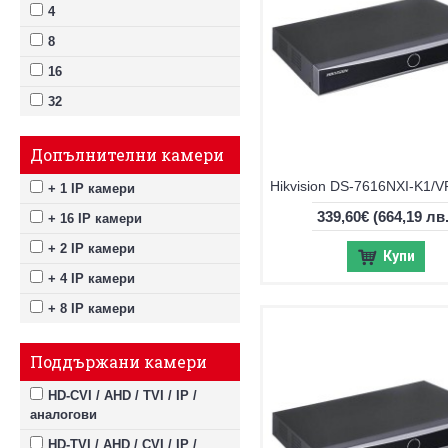
4
8
16
32
Допълнителни камери
+ 1 IP камери
339,60€
(664,19 лв.
+ 16 IP камери
+ 2 IP камери
Купи
+ 4 IP камери
+ 8 IP камери
Поддържани камери
HD-CVI / AHD / TVI / IP /
аналогови
HD-TVI / AHD / CVI / IP /