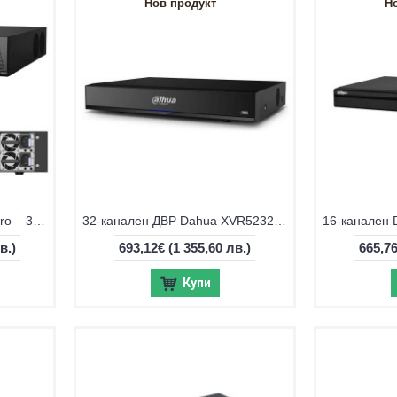
Нов продукт
Н
Hikvision DS-9632NXI-I8/VPro – 32-канален NVR с интелигентен AI анализ
32-канален ДВР Dahua XVR5232AN-I3/Т
в.)
693,12€
(1 355,60 лв.)
665,7
Купи