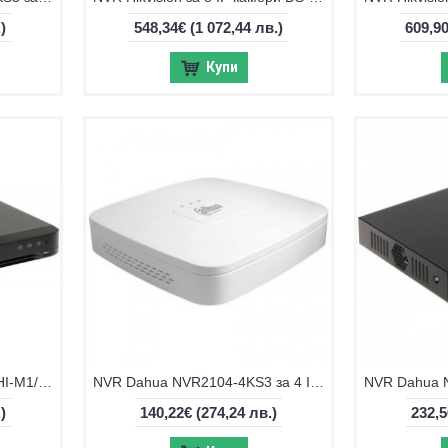
)
548,34€
(1 072,44 лв.)
609,9
Купи
DVR Hikvision iDS-7216HQHI-M1/XT, 16-канален + 8 IP
NVR Dahua NVR2104-4KS3 за 4 IP камери
)
140,22€
(274,24 лв.)
232,