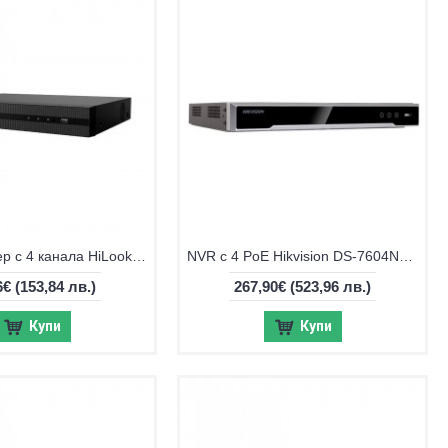
NVR рекордер с 4 канала HiLook NVR-104MH-C by Hikvision
NVR с 4 PoE Hikvision DS-7604NXI-K1/4P
6€
(153,84 лв.)
267,90€
(523,96 лв.)
Купи
Купи