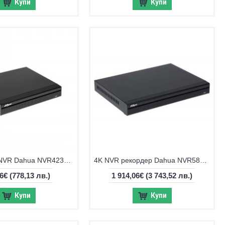
Купи
Купи
32-канален NVR Dahua NVR4232-EI
4K NVR рекордер Dahua NVR5864-EI2
86€
(778,13 лв.)
1 914,06€
(3 743,52 лв.)
Купи
Купи