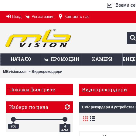
Вземи сег
Вход
Регистрация
Контакт с нас
НАЧАЛО
ПРОМОЦИИ
КАМЕРИ
ВИДЕ
»
MBvision.com
Видеорекордери
Видеорекордери
Покажи филтрите
Избери по цена
DVR рекордери и устройства 
70€
4
426€