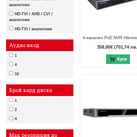
аналогови
HD-TVI / AHD / CVI /
аналогови
HD-TVI / аналогови
Аудио вход
358,80€
(701,74 лв.
1
Купи
4
16
Брой хард диска
1
2
4
Max резолюция до