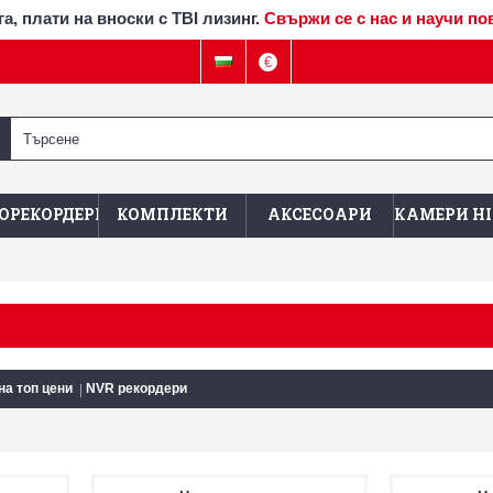
а, плати на вноски с TBI лизинг.
Свържи се с нас и научи по
€
ОРЕКОРДЕРИ
КОМПЛЕКТИ
АКСЕСОАРИ
КАМЕРИ HI
на топ цени
NVR рекордери