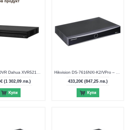
ов продукт
16-канален DVR Dahua XVR5216AN-4KL-I3/T + 16 IP
Hikvision DS-7616NXI-K2/VPro – 16-канален AI NVR
6€
(1 302,09 лв.)
433,20€
(847,25 лв.)
Купи
Купи