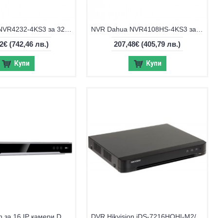
NVR Dahua NVR4232-4KS3 за 32 IP камери
NVR Dahua NVR4108HS-4KS3 за 8 IP камери
62€
(742,46 лв.)
207,48€
(405,79 лв.)
Купи
Купи
NVR Hikvision за 16 IP камери DS-7716NXI-K4
DVR Hikvision iDS-7216HQHI-M2/XT, 16-канален + 8 IP