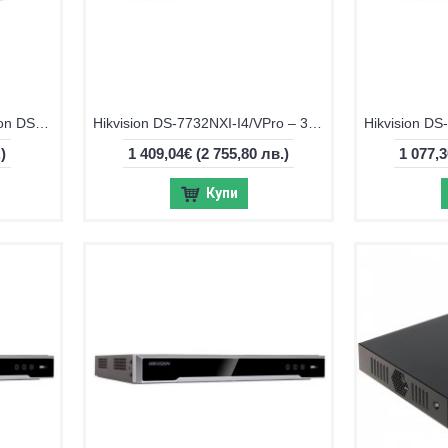
4-канален PoE NVR Hikvision DS-7604NXI-K1/4P/VPro
Hikvision DS-7732NXI-I4/VPro – 32-канален NVR с интелигентен AI анализ
)
1 409,04€
(2 755,80 лв.)
1 077,
Купи