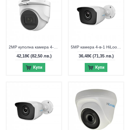
2MP куполна камера 4-в-1 Hikvision DS-2CE76D0T-ITMF
5MP камера 4-в-1 HiLook by Hikvision THC-B150-P
42,18€
(82,50 лв.)
36,48€
(71,35 лв.)
Купи
Купи