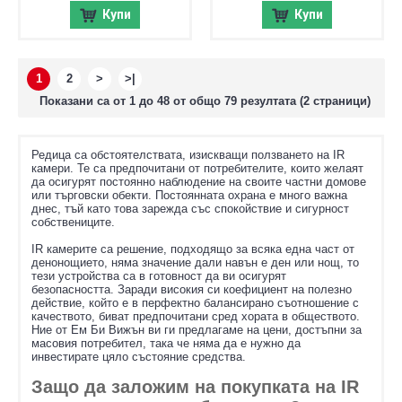
Купи
Купи
1
2
>
>|
Показани са от 1 до 48 от общо 79 резултата (2 страници)
Редица са обстоятелствата, изискващи ползването на IR
камери. Те са предпочитани от потребителите, които желаят
да осигурят постоянно наблюдение на своите частни домове
или търговски обекти. Постоянната охрана е много важна
днес, тъй като това зарежда със спокойствие и сигурност
собствениците.
IR камерите са решение, подходящо за всяка една част от
денонощието, няма значение дали навън е ден или нощ, то
тези устройства са в готовност да ви осигурят
безопасността. Заради високия си коефициент на полезно
действие, който е в перфектно балансирано съотношение с
качеството, биват предпочитани сред хората в обществото.
Ние от Ем Би Вижън ви ги предлагаме на цени, достъпни за
масовия потребител, така че няма да е нужно да
инвестирате цяло състояние средства.
Защо да заложим на покупката на IR