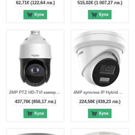
62,71€
(122,64 лв.)
515,02€
(1 007,27 лв.)
Купи
Купи
2MP PTZ HD-TVI камера Hikvision PTZ-T4225I-D(E), 25x, IR 100м
4MP куполна IP Hybrid ColorVu камера Hikvision DS-2CD2343G2-LI2U
437,76€
(856,17 лв.)
224,58€
(439,23 лв.)
Купи
Купи