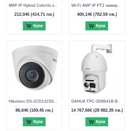
8MP IP Hybrid ColorVu камера Hikvision DS-2CD1083G2-LIUF
Wi-Fi 4MP IP PTZ камера Hikvision DS-2DE3A404IWG-E/W
212,04€
(414,71 лв.)
400,14€
(782,59 лв.)
Купи
Купи
Hikvision DS-2CD1323G2-LIU, 2MP Hybrid ColorVu IP камера
DAHUA TPC-SD8641B-B50Z56-DC-S22-V3 – IP термовизионна PTZ камера
86,64€
(169,45 лв.)
14 767,56€
(28 882,39 лв.)
Купи
Купи