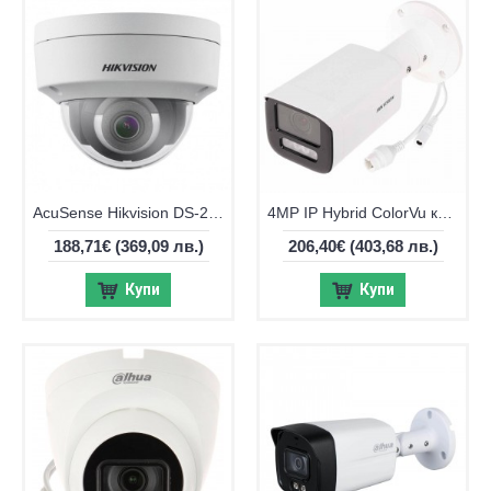
AcuSense Hikvision DS-2CD2143G2-IU, 4MP, обектив 4мм, IR до 30m
4MP IP Hybrid ColorVu камера Hikvision DS-2CD1643G2-LIZU, IR 50m
188,71€
(369,09 лв.)
206,40€
(403,68 лв.)
Купи
Купи