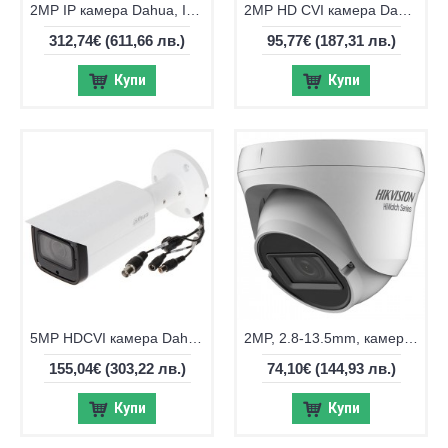
2MP IP камера Dahua, IR до 60м IPC-HFW3241T-ZAS
2MP HD CVI камера Dahua с IR до 80м HAC-HFW1231R-Z-A-2712
312,74€
(611,66 лв.)
95,77€
(187,31 лв.)
Купи
Купи
5MP HDCVI камера Dahua HAC-HFW2501TU-Z-A-27135 с IR до 80м
2MP, 2.8-13.5mm, камера Hikvision DS-2CE79D0T-IT3ZF
155,04€
(303,22 лв.)
74,10€
(144,93 лв.)
Купи
Купи