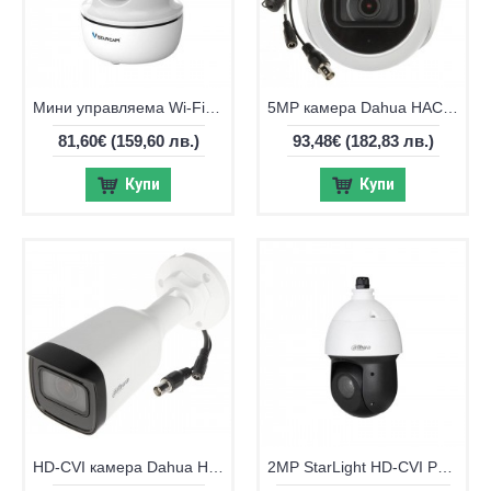
Мини управляема Wi-Fi 4MP камера CS26Q
5MP камера Dahua HAC-HDW2501TMQ-A-0280B, IR до 60м
81,60€
(159,60 лв.)
93,48€
(182,83 лв.)
Купи
Купи
HD-CVI камера Dahua HAC-B3A21-Z-2712, 2MP, 2.7-12mm, IR 40м
2MP StarLight HD-CVI PTZ 2MP камера Dahua с IR 100м SD49225DB-HC