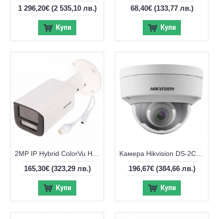
1 296,20€
(2 535,10 лв.)
68,40€
(133,77 лв.)
Купи
Купи
2MP IP Hybrid ColorVu Hikvision DS-2CD1623G2-LIZU, IR 50m, 2.8-12mm VF
Kамера Hikvision DS-2CD2163G2-IU, 6MP, обектив 2,8мм, IR до 30m
165,30€
(323,29 лв.)
196,67€
(384,66 лв.)
Купи
Купи