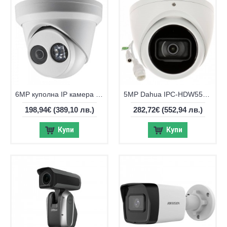
6MP куполна IP камера Hikvision DS-2CD2363G2-IU EXIR IR до 30m
5MP Dahua IPC-HDW5541TM-ASE-0280B IP WizMind камера, 2.8мм, IR 50м
198,94€
(389,10 лв.)
282,72€
(552,94 лв.)
Купи
Купи