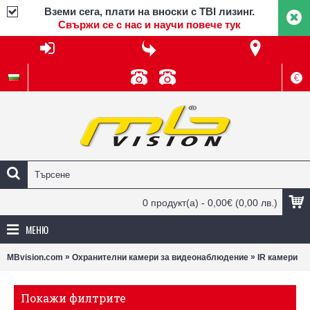
Вземи сега, плати на вноски с TBI лизинг.
Свържи се с нас и научи повече тук
€
0 продукт(а) - 0,00€
(0,00 лв.)
МЕНЮ
»
»
MBvision.com
Охранителни камери за видеонаблюдение
IR камери
Покажи филтрите