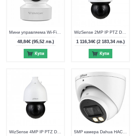
Мини управляема Wi-Fi 4MP камера CS49Q-K
WizSense 2MP IP PTZ Dahua SD5A232GB-HNR, 32x, IR 150m
48,84€
(95,52 лв.)
1 116,34€
(2 183,34 лв.)
Купи
Купи
WizSense 4MP IP PTZ Dahua SD5A432GB-HNR, 32x, IR 150m
5MP камера Dahua HAC-HDW1500T-IL-A-0280B-S2, 2.8mm, IR 40м