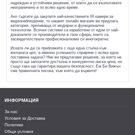
надеждни и устойчиви решение, от които да се възползвате
неограничено и по всяко едно време.
Ако търсите да закупите най-качествените IR камери за
видеонаблюдение, то нашият онлайн магазин ви предлага
категория, преливаща от модерни и функционални
технологии. Всички системи са изработени от едни от най-
доказалите се производители в тази сфера, които са
засвидетелствали професионализма си многократно.
Искате ли да се приближите с още една стъпка към
желаната цел, а именно успешното справяне с всяка една
поставена задача? Ние ви предлагаме решение, за което не
просто ще заплатите достъпна и конкурентно ниска цена, но
също така ще гарантира вашата безопасност. Ем Би Вижън
сме правилната посока, към която да вървите!
ИНФОРМАЦИЯ
За нас
Условия за Доставка
Политики
Общи условия