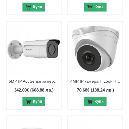
Купи
Купи
6MP IP AcuSense камера Hikvision DS-2CD2T66G2H-2I
4MP IP камера HiLook Hikvision HWI-T240H
342,00€
(668,88 лв.)
70,68€
(138,24 лв.)
Купи
Купи