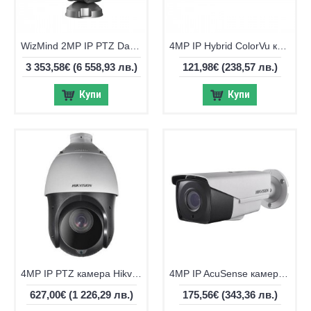
WizMind 2MP IP PTZ Dahua PTZ83240-HNF-WA, 40x, IR 400m
4MP IP Hybrid ColorVu камера Hikvision DS-2CD1043G2-LIU, IR 30м
3 353,58€
(6 558,93 лв.)
121,98€
(238,57 лв.)
Купи
Купи
4MP IP PTZ камера Hikvision DS-2DE4425IW-DE(T5), IR 100m, 25x оптичен
4MP IP AcuSense камера Hikvision DS-2CD2T43G2-2LI, 4mm, EXIR IR до 60m
627,00€
(1 226,29 лв.)
175,56€
(343,36 лв.)