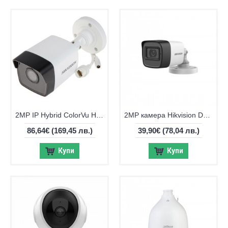
2MP IP Hybrid ColorVu Hikvision DS-2CD1023G2-LIU
2MP камера Hikvision DS-2CE16D0T-ITF(C), IR 30м
86,64€
(169,45 лв.)
39,90€
(78,04 лв.)
Купи
Купи