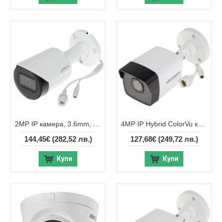
2MP IP камера, 3.6mm, IR 30м Dahua IPC-HFW2241S-S-0360B
4MP IP Hybrid ColorVu камера Hikvision DS-2CD1043G2-LIUF
144,45€
(282,52 лв.)
127,68€
(249,72 лв.)
Купи
Купи