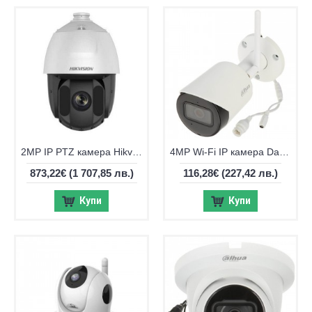
2MP IP PTZ камера Hikvision DS-2DE5232IW-AE(S6), IR 150m, 32x оптично
4MP Wi-Fi IP камера Dahua IPC-HFW1430DS-SAW-0280B
873,22€
(1 707,85 лв.)
116,28€
(227,42 лв.)
Купи
Купи