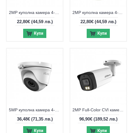
2MP куполна камера 4-в-1 HiLook by Hikvision THC-B120-PC
2MP куполна камера 4-в-1 HiLook by Hikvision THC-T120
22,80€
(44,59 лв.)
22,80€
(44,59 лв.)
Купи
Купи
5MP куполна камера 4-в-1 HiLook by Hikvision THC-T150-P
2MP Full-Color CVI камера Dahua HAC-HFW2249T-I8-A-NI-0360B
36,48€
(71,35 лв.)
96,90€
(189,52 лв.)
Купи
Купи