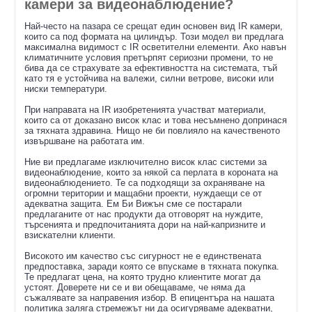
камери за видеонаблюдение?
Най-често на пазара се срещат един основен вид IR камери,
които са под формата на цилиндър. Този модел ви предлага
максимална видимост с IR осветителни елементи. Ако навън
климатичните условия претърпят сериозни промени, то не
бива да се страхувате за ефективността на системата, тъй
като тя е устойчива на валежи, силни ветрове, високи или
ниски температури.
При направата на IR изобретенията участват материали,
които са от доказано висок клас и това несъмнено допринася
за тяхната здравина. Нищо не би повлияло на качественото
извършване на работата им.
Ние ви предлагаме изключително висок клас системи за
видеонаблюдение, които за някой са перлата в короната на
видеонаблюдението. Те са подходящи за охраняване на
огромни територии и мащабни проекти, нуждаещи се от
адекватна защита. Ем Би Вижън сме се постарали
предлаганите от нас продукти да отговорят на нуждите,
търсенията и предпочитанията дори на най-капризните и
взискателни клиенти.
Високото им качество със сигурност не е единствената
предпоставка, заради която се впускаме в тяхната покупка.
Те предлагат цена, на която трудно клиентите могат да
устоят. Доверете ни се и ви обещаваме, че няма да
съжалявате за направения избор. В епицентъра на нашата
политика заляга стремежът ни да осигуряваме адекватни,