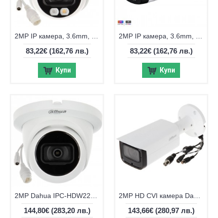
2MP IP камера, 3.6mm, IR 30м Dahua IPC-HDW1239V-A-IL-0280B
2MP IP камера, 3.6mm, IR 30м Dahua IPC-HFW1239TL1-A-IL-0280B
83,22€
(162,76 лв.)
83,22€
(162,76 лв.)
Купи
Купи
2MP Dahua IPC-HDW2241TM-S-0280B IP камера, 2.8мм обектив, IR 30м
2MP HD CVI камера Dahua с IR до 80м HAC-HFW2241TU-Z-A-27135
144,80€
(283,20 лв.)
143,66€
(280,97 лв.)