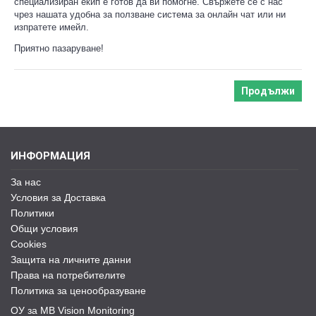
специализиран екип е готов да ви помогне. Свържете се с нас
чрез нашата удобна за ползване система за онлайн чат или ни
изпратете имейл.
Приятно пазаруване!
Продължи
ИНФОРМАЦИЯ
За нас
Условия за Доставка
Политики
Общи условия
Cookies
Защита на личните данни
Права на потребителите
Политика за ценообразуване
ОУ за MB Vision Monitoring