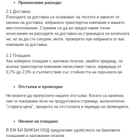
Променливи разходи:
2.1 Доставка:
Разходите за доставка се основават на теглото и зависят от
начина на доставка, избраната транспортна компания и вашето
местоположение. Стремим се да ви предоставим точни
изчисления на разходите за доставка на страницата на количката
ни, но за да сте сигурни, моля, проверете при избраната от вас
компания за доставка.
2.2 Плащане:
Ако изберете плащане с наложен платеж, имайте предвид, че
всички транспортни компании начисляват такси, вариращи от
0,7% до 2,6% в съответствие със стойността на поръчката ви.
Отстъпки и промоции:
Не можете да пропуснете нашите отстъпки. Когато са налични,
ние ги показваме ясно на продуктовата страница, включително
"старата цена", процента на отстъпката и периода на промоцията.
Начини на плащане:
В ЕМ БИ ВИЖЪН ООД предлагаме удобството на банковите
плащания и наложения платеж.