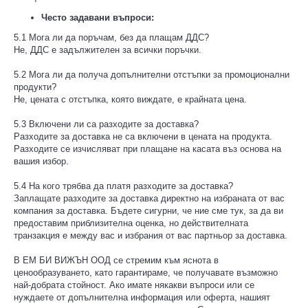
Често задавани въпроси:
5.1 Мога ли да поръчам, без да плащам ДДС?
Не, ДДС е задължителен за всички поръчки.
5.2 Мога ли да получа допълнителни отстъпки за промоционални
продукти?
Не, цената с отстъпка, която виждате, е крайната цена.
5.3 Включени ли са разходите за доставка?
Разходите за доставка не са включени в цената на продукта.
Разходите се изчисляват при плащане на касата въз основа на
вашия избор.
5.4 На кого трябва да платя разходите за доставка?
Заплащате разходите за доставка директно на избраната от вас
компания за доставка. Бъдете сигурни, че ние сме тук, за да ви
предоставим приблизителна оценка, но действителната
транзакция е между вас и избрания от вас партньор за доставка.
В ЕМ БИ ВИЖЪН ООД се стремим към яснота в
ценообразуването, като гарантираме, че получавате възможно
най-добрата стойност. Ако имате някакви въпроси или се
нуждаете от допълнителна информация или оферта, нашият