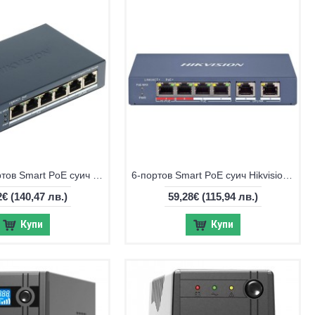
Gigabit 6-портов Smart PoE суич Hikvision DS-3E1506P-EI
6-портов Smart PoE суич Hikvision DS-3E1106HP-EI
2€
(140,47 лв.)
59,28€
(115,94 лв.)
Купи
Купи