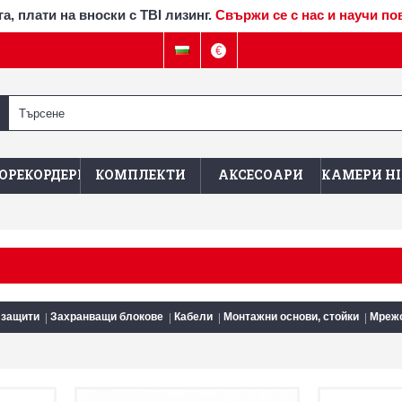
а, плати на вноски с TBI лизинг.
Свържи се с нас и научи по
€
ОРЕКОРДЕРИ
КОМПЛЕКТИ
АКСЕСОАРИ
КАМЕРИ HI
 защити
Захранващи блокове
Кабели
Монтажни основи, стойки
Мрежо