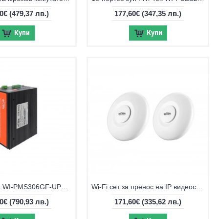
10€
(479,37 лв.)
177,60€
(347,35 лв.)
Купи
Купи
6-port Wi-Tek WI-PMS306GF-UPS-I, управляем PoE switch с UPS
Wi-Fi сет за пренос на IP видеосигнал Wi-Tek WI-CPE515H-KIT
40€
(790,93 лв.)
171,60€
(335,62 лв.)