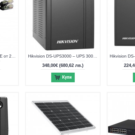
PoE сплитер за видео и PoE от 2 камери по 1 FTP
Hikvision DS-UPS3000 – UPS 3000VA/1800W с LCD дисплей и защита AVR
348,00€
(680,62 лв.)
224,
Купи