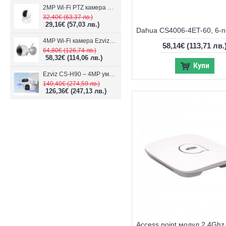
2MP Wi-Fi PTZ камерa с микрофон и говорител Ezviz CS-TY1
32,40€
(63,37 лв.)
29,16€
(57,03 лв.)
4MP Wi-Fi камерa Ezviz CS-H3c с микрофон и говорител
58,14€
(113,71 лв.
64,80€
(126,74 лв.)
58,32€
(114,06 лв.)
Купи
Ezviz CS-H90 – 4MP умна Wi-Fi камера, два обектива и цветен нощен
140,40€
(274,59 лв.)
126,36€
(247,13 лв.)