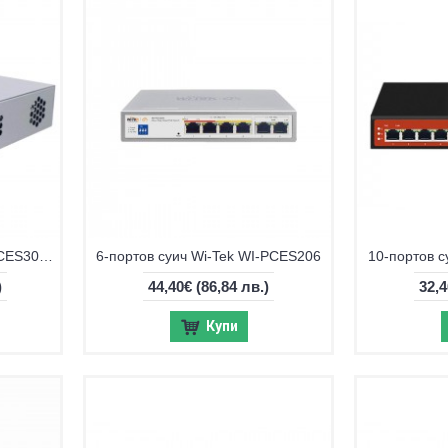
6-портов суич Wi-Tek WI-PCES306G V2
6-портов суич Wi-Tek WI-PCES206
10-портов с
)
44,40€
(86,84 лв.)
32,
Купи