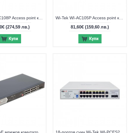
Wi-Tek WI-AC108P Access point контролер
Wi-Tek WI-AC105P Access point контролер
40€
(274,59 лв.)
81,60€
(159,60 лв.)
Купи
Купи
18-портов PoE мрежов комутатор Hikvision DS-3E0318P-E/M(C)
18-портов суич Wi-Tek WI-PCES218GF