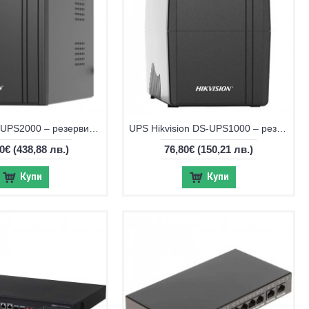
Hikvision DS-UPS2000 – резервирано захранване 2000VA/1200W с LCD и AVR
UPS Hikvision DS-UPS1000 – резервирано захранване за видеонаблюдение
40€
(438,88 лв.)
76,80€
(150,21 лв.)
Купи
Купи