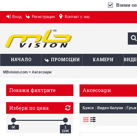
Вземи сег
Вход
Регистрация
Контакт с нас
НАЧАЛО
ПРОМОЦИИ
КАМЕРИ
ВИДЕ
»
MBvision.com
Аксесоари
Аксесоари
Покажи филтрите
Избери по цена
Букси
Видео балуни
Гръм
0€
1
224€