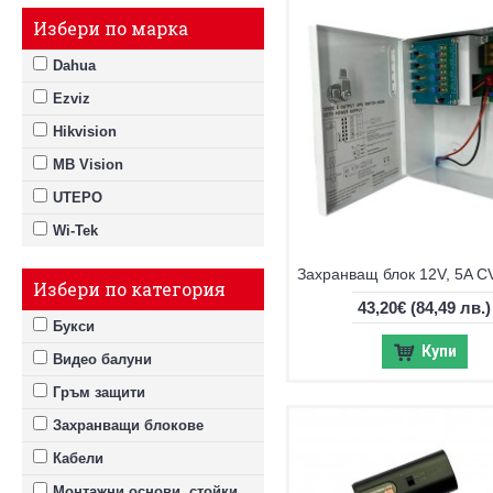
Избери по марка
Dahua
Ezviz
Hikvision
MB Vision
UTEPO
Wi-Tek
Избери по категория
43,20€
(84,49 лв.)
Букси
Купи
Видео балуни
Гръм защити
Захранващи блокове
Кабели
Монтажни основи, стойки