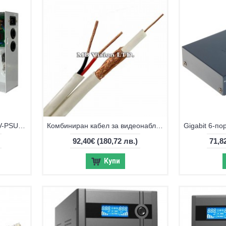
Захранващ блок 12V, 5A CV-PSU-DC120405B
Комбиниран кабел за видеонаблюдение RG59 + 2x0.50 - 100m ролка
92,40€
(180,72 лв.)
71,8
Купи