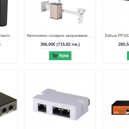
Hikvision DS-UPS600 – компактно резервирано захранване с AVR защита
Автономно соларно захранване за видеонаблюдение 120W с батерия, стойка
)
366,00€
(715,82 лв.)
265,
Купи