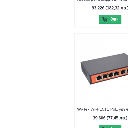
93,22€
(182,32 лв.
Купи
39,60€
(77,45 лв.)