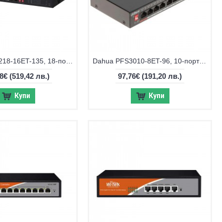
Dahua PFS3218-16ET-135, 18-портов суич
Dahua PFS3010-8ET-96, 10-портов суич
58€
(519,42 лв.)
97,76€
(191,20 лв.)
Купи
Купи