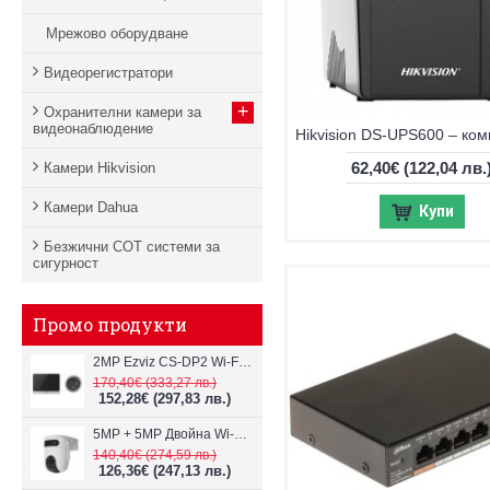
Мрежово оборудване
Видеорегистратори
+
Охранителни камери за
видеонаблюдение
62,40€
(122,04 лв.
Камери Hikvision
Камери Dahua
Купи
Безжични СОТ системи за
сигурност
Промо продукти
2MP Ezviz CS-DP2 Wi-Fi видеодомофон
170,40€
(333,27 лв.)
152,28€
(297,83 лв.)
5MP + 5MP Двойна Wi-Fi IP камера с два обектива Ezviz CS-H9c
140,40€
(274,59 лв.)
126,36€
(247,13 лв.)