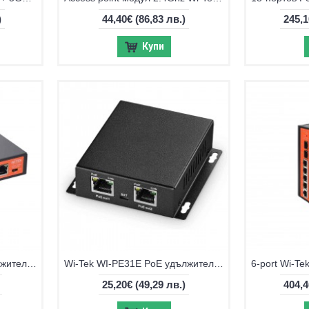
)
44,40€
(86,83 лв.)
245,
Купи
Wi-Tek WI-PE51E PoE удължител, възможност за захранване с PoE
Wi-Tek WI-PE31E PoE удължител, възможност за захранване с PoE
25,20€
(49,29 лв.)
404,