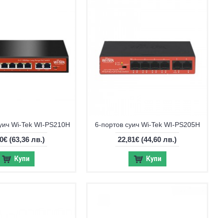
уич Wi-Tek WI-PS210H
6-портов суич Wi-Tek WI-PS205H
40€
(63,36 лв.)
22,81€
(44,60 лв.)
Купи
Купи