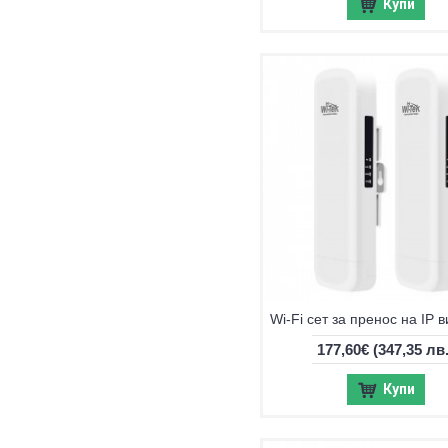
Купи
177,60€
(347,35 лв.
Купи