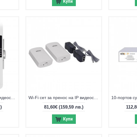
Купи
Wi-Fi сет за пренос на IP видеосигнал Wi-Tek WI-CPE513P-KIT
Wi-Fi сет за пренос на IP видеосигнал Wi-Tek WI-CPE111-KIT V3
)
81,60€
(159,59 лв.)
112,8
Купи