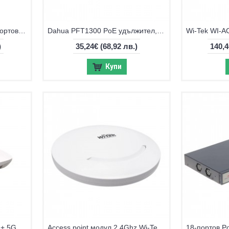
Dahua CS4006-4ET-60, 6-портов Cloud Managed суич
Dahua PFT1300 PoE удължител, възможност за захранване с PoE
)
35,24€
(68,92 лв.)
140,
Купи
Access point модул 2.4Ghz + 5Ghz Wi-Tek WI-AP215
Access point модул 2.4Ghz Wi-Tek WI-AP210-Lite