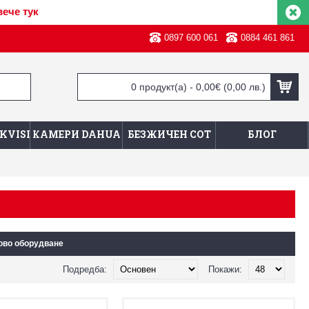
вече тук
0897 600 061
0884 461 861
0 продукт(а) - 0,00€
(0,00 лв.)
KVISION
КАМЕРИ DAHUA
БЕЗЖИЧЕН СОТ
БЛОГ
во оборудване
Подредба:
Покажи: