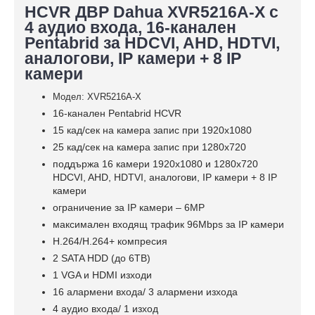
HCVR ДВР Dahua XVR5216A-X с
4 аудио входа, 16-канален
Pentabrid за HDCVI, AHD, HDTVI,
аналогови, IP камери + 8 IP
камери
Модел: XVR5216A-X
16-канален Pentabrid HCVR
15 кад/сек на камера запис при 1920x1080
25 кад/сек на камера запис при 1280x720
поддържа 16 камери 1920x1080 и 1280x720
HDCVI, AHD, HDTVI, аналогови, IP камери + 8 IP
камери
ограничение за IP камери – 6МP
максимален входящ трафик 96Mbps за IP камери
H.264/H.264+ компресия
2 SATA HDD (до 6TB)
1 VGA и HDMI изходи
16 алармени входа/ 3 алармени изхода
4 аудио входa/ 1 изход