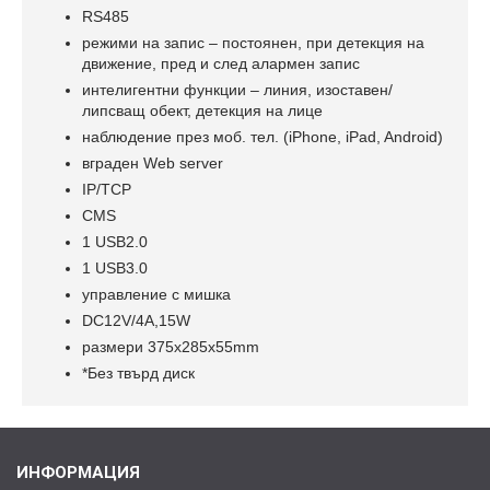
RS485
режими на запис – постоянен, при детекция на
движение, пред и след алармен запис
интелигентни функции – линия, изоставен/
липсващ обект, детекция на лице
наблюдение през моб. тел. (iPhone, iPad, Android)
вграден Web server
IP/TCP
CMS
1 USB2.0
1 USB3.0
управление с мишка
DC12V/4A,15W
размери 375x285х55mm
*Без твърд диск
ИНФОРМАЦИЯ