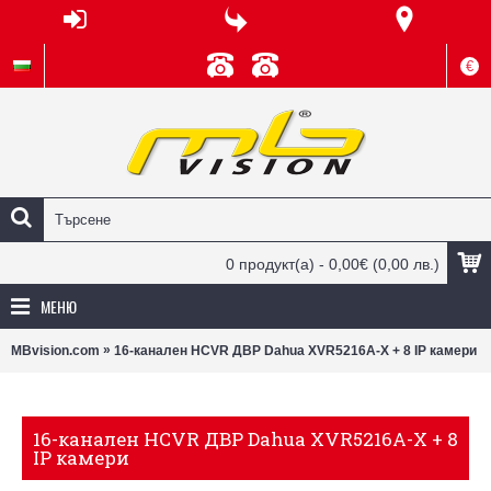
€
0 продукт(а) - 0,00€
(0,00 лв.)
МЕНЮ
»
MBvision.com
16-канален HCVR ДВР Dahua XVR5216A-X + 8 IP камери
16-канален HCVR ДВР Dahua XVR5216A-X + 8
IP камери