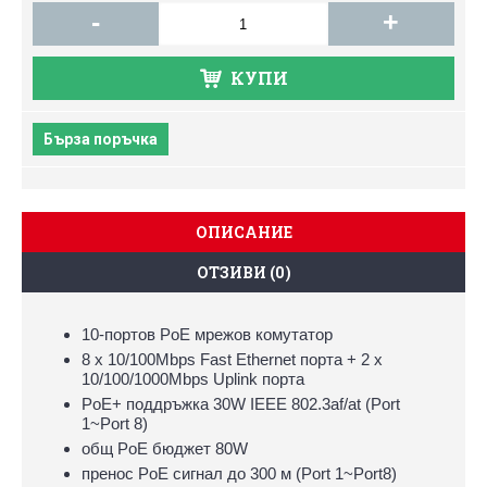
-
+
КУПИ
Бърза поръчка
ОПИСАНИЕ
ОТЗИВИ (0)
10-портов PoE мрежов комутатор
8 х 10/100Mbps Fast Ethernet порта + 2 x
10/100/1000Mbps Uplink порта
PoE+ поддръжка 30W IEEE 802.3af/at (Port
1~Port 8)
общ PoE бюджет 80W
пренос PoE сигнал до 300 м (Port 1~Port8)