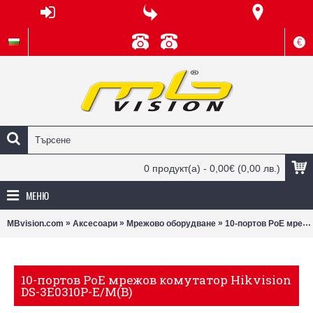
€
0 продукт(а) - 0,00€
(0,00 лв.)
МЕНЮ
»
»
»
MBvision.com
Аксесоари
Мрежово оборудване
10-портов PoE мрежов комутатор Hikvision DS-3E0310P-E/M(B)
10-портов PoE мрежов комутатор Hikvision
DS-3E0310P-E/M(B)