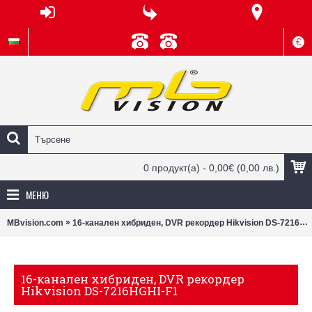
€
0 продукт(а) - 0,00€
(0,00 лв.)
МЕНЮ
»
MBvision.com
16-канален хибриден, DVR рекордер Hikvision DS-7216HGHI-F1
16-канален хибриден, DVR рекордер
Hikvision DS-7216HGHI-F1