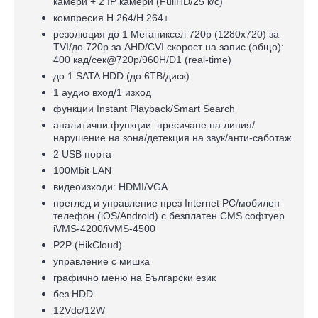
камери + 2 IP камери (FullHD/25 к/с)
компресия H.264/H.264+
резолюция до 1 Мегапиксел 720p (1280x720) за
TVI/до 720p за AHD/CVI
скорост на запис (общо):
400 кад/сек@720p/960H/D1 (real-time)
до 1 SATA HDD (до 6ТВ/диск)
1 аудио вход/1 изход
функции Instant Playback/Smart Search
аналитични функции: пресичане на линия/
нарушение на зона/детекция на звук/анти-саботаж
2 USB порта
100Mbit LAN
видеоизходи: HDMI/VGA
преглед и управление през Internet PC/мобилен
телефон (iOS/Android) с безплатен CMS софтуер
iVMS-4200/iVMS-4500
P2P (HikCloud)
управлeние с мишка
графично меню на Български език
без HDD
12Vdc/12W