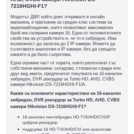
7216HGHI-F1?
Моделът ДВР, който днес откривате в онлайн
магазина, е приложим за среден клас системи за
видеонаблюдение, които позволяват максимален
брой инсталирани камери 16. Едно от положителните
свойства на устройството е, че то е хибридно. Има
възможност да записва до 2 IP камери. Можете да
съчетавате аналогови и IP камери, без да срещате
каквато и да било съпротива.
Една огромна част от хората, които разполагат със
собствени магазини, складове, стопански сгради или
друг вид имоти, предпочитат покупката на 16-канален
хибриден, DVR рекордер за Turbo HD, AHD, CVBS
камери Hikvision DS-7216HGHI-F1/A.
Какви са основните характеристики на 16-канален
хибриден, DVR рекордер за Turbo HD, AHD, CVBS
камери Hikvision DS-7216HGHI-F1?
16-канален пентабриден HD-TVI/AHD/CVI/IP
цифров рекордер
поддържа 16 HD-TVI/AHD/CVI или аналогови