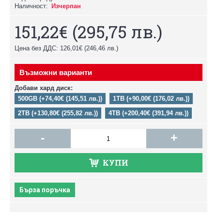
Наличност:
Изчерпан
151,22€
(295,75 лв.)
Цена без ДДС: 126,01€
(246,46 лв.)
Възможни варианти
Добави хард диск:
500GB (+74,40€ (145,51 лв.))
1TB (+90,00€ (176,02 лв.))
2TB (+130,80€ (255,82 лв.))
4TB (+200,40€ (391,94 лв.))
-
+
КУПИ
Бърза поръчка