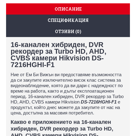
ОПИСАНИЕ
СПЕЦИФИКАЦИЯ
ОТЗИВИ (0)
16-канален хибриден, DVR
рекордер за Turbo HD, AHD,
CVBS камери Hikvision DS-
7216HGHI-F1
Ние от Ем Би Вижън ви предоставяме възможността
да си закупите изключително висок клас система за
видеонаблюдение, която да ви дари с надеждност по
време на работа, както и дълъг експлоатационен
период. 16-канален хибриден, DVR рекордер за Turbo
HD, AHD, CVBS камери Hikvision
DS-7216HGHI-F1
е
продуктът, който днес можете да закупите от нас на
цена, достъпна за масовия потребител.
Какво е приложението на 16-канален
хибриден, DVR рекордер за Turbo HD,
AHD, CVBS камери Hikvision DS-