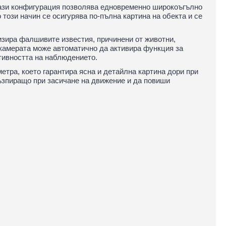
Тази конфигурация позволява едновременно широкоъгълно
този начин се осигурява по-пълна картина на обекта и се
изира фалшивите известия, причинени от животни,
 камерата може автоматично да активира функция за
тивността на наблюдението.
тра, което гарантира ясна и детайлна картина дори при
ъзпиращо при засичане на движение и да повиши