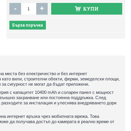
-
+
КУПИ
Бърза поръчка
а места без електричество и без интернет
 като вили, строителни обекти, ферми, земеделски площи,
 за сигурност не могат да бъдат приложени.
ерия с капацитет 10400 mAh и соларен панел с мощност
 външно захранване или постоянна поддръжка. След
 разходите за инсталация и улеснява внедряването дори
нна интернет връзка чрез мобилната мрежа. Това
оже да получава достъп до камерата в реално време от