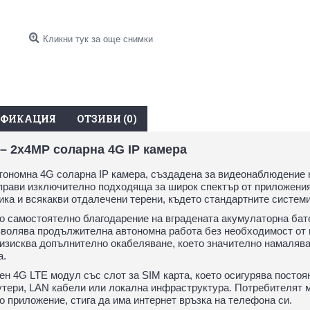
Кликни тук за още снимки
ИФИКАЦИЯ
ОТЗИВИ (0)
 – 2x4MP соларна 4G IP камера
тономна 4G соларна IP камера, създадена за видеонаблюдение н
прави изключително подходяща за широк спектър от приложения
ника и всякакви отдалечени терени, където стандартните системи
о самостоятелно благодарение на вградената акумулаторна бат
зволява продължителна автономна работа без необходимост от
 изисква допълнително окабеляване, което значително намалява
а.
н 4G LTE модул със слот за SIM карта, което осигурява постоя
утери, LAN кабели или локална инфраструктура. Потребителят м
о приложение, стига да има интернет връзка на телефона си.