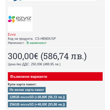
Ezviz
Код на продукта:
CS-HB90X/SP
Наличност:
В наличност
300,00€
(586,74 лв.)
Цена без ДДС: 250,00€
(488,95 лв.)
Възможни варианти
Купи карта памет:
Не желая карта памет
128GB microSD (+28,80€ (56,33 лв.))
256GB microSD (+48,00€ (93,88 лв.))