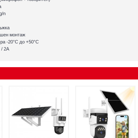
а
g/n
ъжка
ншен монтаж
ра -20°C до +50°C
 / 2A