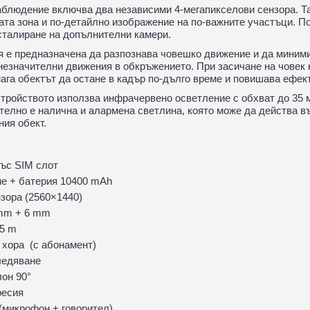
аблюдение включва два независими 4-мегапикселови сензора. 
та зона и по-детайлно изображение на по-важните участъци. По 
сталиране на допълнителни камери.
я е предназначена да разпознава човешко движение и да миним
незначителни движения в обкръжението. При засичане на човек
ага обектът да остане в кадър по-дълго време и повишава ефек
ройството използва инфрачервено осветление с обхват до 35 ме
телно е налична и алармена светлина, която може да действа в
ния обект.
със SIM слот
е + батерия 10400 mAh
зора (2560×1440)
 mm + 6 mm
35 m
 хора (с абонамент)
ледяване
лон 90°
ресия
(микрофон + говорител)