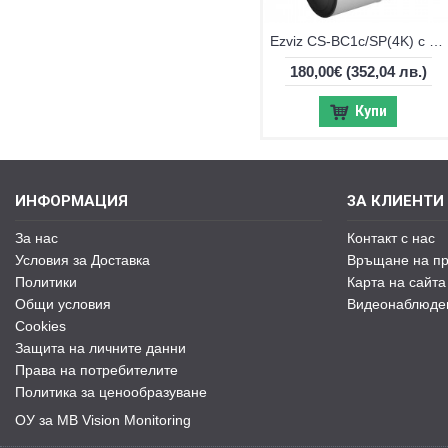
Ezviz CS-BC1c/SP(4K) с батерия и соларен панел, автономна Wi-Fi камера
180,00€
(352,04 лв.)
Купи
ИНФОРМАЦИЯ
ЗА КЛИЕНТИ
За нас
Контакт с нас
Условия за Доставка
Връщане на пр
Политики
Карта на сайта
Общи условия
Видеонаблюде
Cookies
Защита на личните данни
Права на потребителите
Политика за ценообразуване
ОУ за MB Vision Monitoring