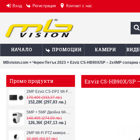
Вход
Регистрация
Контакт с нас
НАЧАЛО
ПРОМОЦИИ
КАМЕРИ
ВИДЕ
»
»
MBvision.com
Черен Петък 2023
Ezviz CS-HB90X/SP – 2x4MP соларна 
Промо продукти
Ezviz CS-HB90X/SP 
2MP Ezviz CS-DP2 Wi-Fi видеодомофон
170,40€
(333,27 лв.)
152,28€
(297,83 лв.)
5MP + 5MP Двойна Wi-Fi IP камера с два обектива Ezviz CS-H9c
140,40€
(274,59 лв.)
126,36€
(247,13 лв.)
2MP Wi-Fi PTZ камерa с микрофон и говорител Ezviz CS-TY1
32,40€
(63,37 лв.)