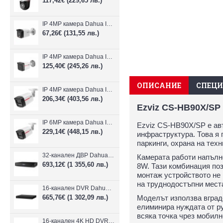
117,42€
(229,65 лв.)
IP 4MP камера Dahua IPC-B1E40-A-0280B, 2.8mm, IR 30m
67,26€
(131,55 лв.)
IP 4MP камера Dahua IPC-HFW1439TC1-A-LED-0280B-PRO, 2.8mm, IR 30m
125,40€
(245,26 лв.)
ОПИСАНИЕ
СПЕЦ
IP 4MP камера Dahua IPC-HFW2449TL-S-LED-0280B-PRO, 2.8mm, IR 50m
206,34€
(403,56 лв.)
Ezviz CS-HB90X/SP
IP 6MP камера Dahua IPC-HFW2649TL-S-LED-0280B-PRO, 2.8mm, IR 50m
Ezviz CS-HB90X/SP е ав
229,14€
(448,15 лв.)
инфраструктура. Това я 
паркинги, охрана на тех
32-канален ДВР Dahua XVR5232AN-I3/Т
Камерата работи напълн
693,12€
(1 355,60 лв.)
8W. Тази комбинация по
монтаж устройството не
на труднодостъпни мест
16-канален DVR Dahua XVR5216AN-4KL-I3/T + 16 IP
665,76€
(1 302,09 лв.)
Моделът използва вграде
елиминира нуждата от р
всяка точка чрез мобилн
16-канален 4K HD DVR Dahua XVR5116H-4KL-I3/T + 16 IP камери