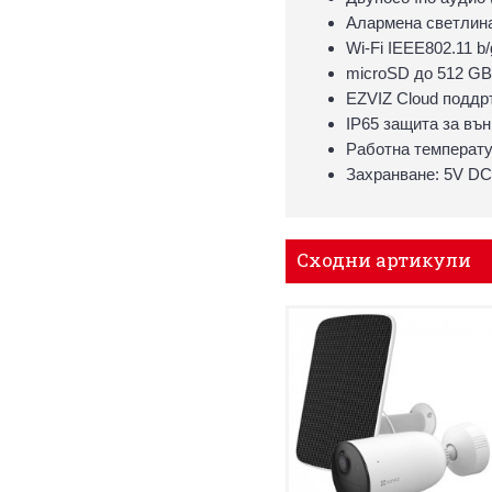
Алармена светлин
Wi-Fi IEEE802.11 b/
microSD до 512 GB
EZVIZ Cloud поддр
IP65 защита за въ
Работна температу
Захранване: 5V DC
Сходни артикули