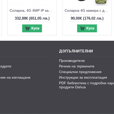
Соларна, 4G 4MP IP камера Hikvision DS-2DE2C400IWG-K/4G/C05S10
Соларна 4G камера с два обектива VStarcam BG621DR
332,88€
(651,05 лв.)
90,00€
(176,02 лв.)
Купи
Купи
ДОПЪЛНИТЕЛНИ
Производители
одукти
Речник на термините
Специални предложения
ние на изплащане
Инструкции за експлоатация
PDF библиотека с подробни хар
продукти Dahua