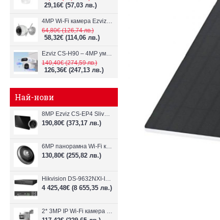
29,16€
(57,03 лв.)
4MP Wi-Fi камерa Ezviz CS-H3c с микрофон и говорител
64,80€
(126,74 лв.)
58,32€
(114,06 лв.)
Ezviz CS-H90 – 4MP умна Wi-Fi камера, два обектива и цветен нощен
140,40€
(274,59 лв.)
126,36€
(247,13 лв.)
Най-нови
8MP Ezviz CS-EP4 Sliver Wi-Fi видеодомофон
190,80€
(373,17 лв.)
6MP панорамна Wi-Fi камерa Ezviz CS-E4p
130,80€
(255,82 лв.)
Hikvision DS-9632NXI-I8/VPro – 32-канален NVR с интелигентен AI анализ
4 425,48€
(8 655,35 лв.)
2* 3MP IP Wi-Fi камера Dahua P3D-3F-PV-P-0280B/0600B-PRO