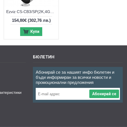
Ezviz CS-CB3/SP(2K,4GA) – 3MP соларна 4G камера
154,80€
(302,76 лв.)
Купи
БЮЛЕТИН
Абонирай се за нашият инфо бюлетин и
бъди информиран за всички новости и
промоционални предложения
актеристики
Абонирай се