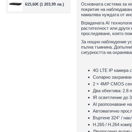
Основната система за н
615,60€
(1 203,99 лв.)
покритие на наблюдавана
намалява нуждата от ин
Вградената AI технологи
растителност или други 
проследяване, която пом
За нощно наблюдение уст
пълна тъмнина. Допълни
сигурността на охранява
4G LTE IP камера 
Соларно захранван
2 × 4MP CMOS сен
Два обектива: 2.8
IR осветление до 
AI разпознаване на
Автоматично прос
Въртене 324° / нак
H.265 / H.264 комп
Двупосочно аудио 