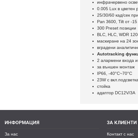
инфрачервено осве
0.005 Lux в цветен 
25/30/60 кад/сек пр
Pan 3600, Tilt от -1
300 Preset позиции
BLC, HLC, WDR 120
маскиране на 24 зо
вградени аналитичн
Autotracking функ
2 алармени входа и
за външен монтаж
IP66, -40°C~70°C
23W с вкл.подсветк
стойка
адаптор DC12V/3A
ИНФОРМАЦИЯ
ЗА КЛИЕНТИ
За нас
Контакт с нас