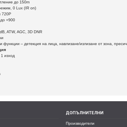
тление до 150m
режим, 0 Lux (IR on)
и 720P
5 до +900
dB, ATW, AGC, 3D DNR
ни
и функции – детекция на лица, навлизане/излизане от зона, преси
ция
 1 изход
а
ДОПЪЛНИТЕЛНИ
Производители