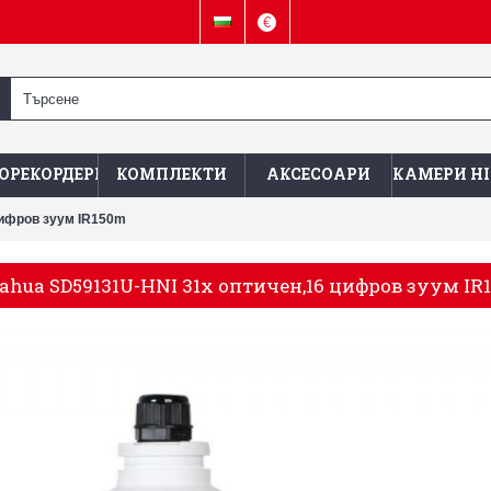
€
ОРЕКОРДЕРИ
КОМПЛЕКТИ
АКСЕСОАРИ
КАМЕРИ HI
цифров зуум IR150m
Dahua SD59131U-HNI 31x оптичен,16 цифров зуум IR