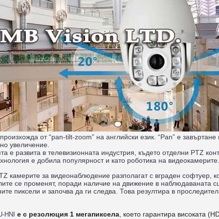
оизхожда от “pan-tilt-zoom” на английски език. “Pan” e завъртане в
чно увеличение.
та е развита в телевизионната индустрия, където отделни PTZ ко
ехнология е добила популярност и като роботика на видеокамерите
Z камерите за видеонаблюдение разполагат с вграден софтуер, ко
лите се променят, поради наличие на движение в наблюдаваната с
ите пиксели и започва да ги следва. Това резултира в проследит
е с резолюция 1 мегапиксела
, което гарантира високата (H
U-HNI