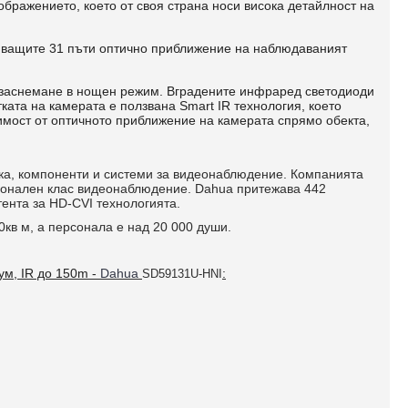
ображението, което от своя страна носи висока детайлност на
яващите 31 пъти оптично приближение на наблюдаваният
 заснемане в нощен режим. Вградените инфраред светодиоди
ката на камерата е ползвана Smart IR технология, което
имост от оптичното приближение на камерата спрямо обекта,
ика, компоненти и системи за видеонаблюдение. Компанията
сионален клас видеонаблюдение. Dahua притежава 442
атента за HD-CVI технологията.
кв м, а персонала е над 20 000 души.
ум, IR до 150m -
Dahua
:
SD59131U-HNI