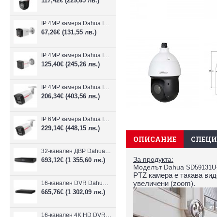
117,42€
(229,65 лв.)
IP 4MP камера Dahua IPC-B1E40-A-0280B, 2.8mm, IR 30m
67,26€
(131,55 лв.)
IP 4MP камера Dahua IPC-HFW1439TC1-A-LED-0280B-PRO, 2.8mm, IR 30m
125,40€
(245,26 лв.)
IP 4MP камера Dahua IPC-HFW2449TL-S-LED-0280B-PRO, 2.8mm, IR 50m
206,34€
(403,56 лв.)
IP 6MP камера Dahua IPC-HFW2649TL-S-LED-0280B-PRO, 2.8mm, IR 50m
229,14€
(448,15 лв.)
ОПИСАНИЕ
СПЕЦ
32-канален ДВР Dahua XVR5232AN-I3/Т
За продукта:
693,12€
(1 355,60 лв.)
Моделът Dahua
SD59131U
PTZ камера е такава вид
увеличени (zoom).
16-канален DVR Dahua XVR5216AN-4KL-I3/T + 16 IP
665,76€
(1 302,09 лв.)
16-канален 4K HD DVR Dahua XVR5116H-4KL-I3/T + 16 IP камери