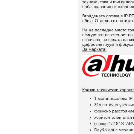
техника, така и във виде
наблюдаваният и охраняв
Вградената оптика в IP 
обект. Отделно от оптика
Не на последно място тр
осигуряват осветеност на
означава, че силата на с
цифровият зуум и фокуса.
За марката:
Кратки технически характ
1 мегапикселова IP 
31х оптично увелич
фокусно разстояни
хоризонтален ъгъл 
сензор 1/2.8” STA
Day&Night с механи