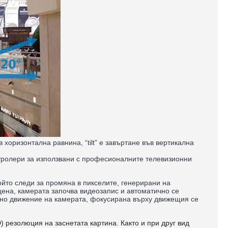
 хоризонтална равнина, “tilt” е завъртане във вертикална
нтролери за използвани с професионалните телевизионни
.
йто следи за промяна в пикселите, генерирани на
цена, камерата започва видеозапис и автоматично се
елно движение на камерата, фокусирана върху движещия се
D) резолюция на заснетата картина. Както и при друг вид