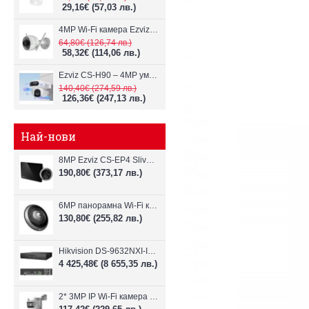
29,16€
(57,03 лв.)
4MP Wi-Fi камерa Ezviz CS-H3c с микрофон и говорител
64,80€
(126,74 лв.)
58,32€
(114,06 лв.)
Ezviz CS-H90 – 4MP умна Wi-Fi камера, два обектива и цветен нощен
140,40€
(274,59 лв.)
126,36€
(247,13 лв.)
Най-нови
8MP Ezviz CS-EP4 Sliver Wi-Fi видеодомофон
190,80€
(373,17 лв.)
6MP панорамна Wi-Fi камерa Ezviz CS-E4p
130,80€
(255,82 лв.)
Hikvision DS-9632NXI-I8/VPro – 32-канален NVR с интелигентен AI анализ
4 425,48€
(8 655,35 лв.)
2* 3MP IP Wi-Fi камера Dahua P3D-3F-PV-P-0280B/0600B-PRO