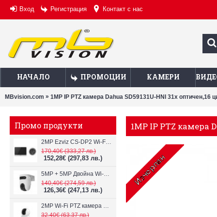
Вход
Регистрация
Контакт с нас
НАЧАЛО
ПРОМОЦИИ
КАМЕРИ
ВИДЕ
»
MBvision.com
1MP IP PTZ камера Dahua SD59131U-HNI 31x оптичен,16 
Промо продукти
1MP IP PTZ камера 
2MP Ezviz CS-DP2 Wi-Fi видеодомофон
170,40€
(333,27 лв.)
152,28€
(297,83 лв.)
5MP + 5MP Двойна Wi-Fi IP камера с два обектива Ezviz CS-H9c
140,40€
(274,59 лв.)
126,36€
(247,13 лв.)
2MP Wi-Fi PTZ камерa с микрофон и говорител Ezviz CS-TY1
32,40€
(63,37 лв.)