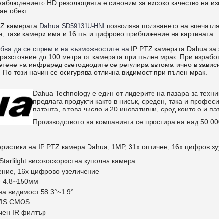
онаблюдението HD резолюцията е синоним за високо качество на из
ан обект.
PTZ камерата
Dahua
позволява ползването на впечатл
SD59131U-HNI
та, тази камери има и 16 пъти цифрово приближение на картината.
ябва да се спрем и на възможностите на
IP PTZ камерата Dahua за
 разстояние до 100 метра от камерата при пълен мрак. При изработ
ветене на инфраред светодиодите се регулира автоматично в завис
 По този начин се осигурява отлична видимост при пълен мрак.
Dahua Technology е един от лидерите на пазара за техн
предлага продукти както в нисък, среден, така и профе
патента, в това число и 20 иновативни, сред които е и п
Производството на компанията се простира на над 50 000
еристики на
IP PTZ камера Dahua, 1MP, 31x оптичен, 16x цифров зу
Starlilght високоскоростна куполна камера
ение, 16х цифрово увеличение
е 4.8~150мм
на видимост 58.3°~1.9°
RVIS CMOS
чен IR филтър