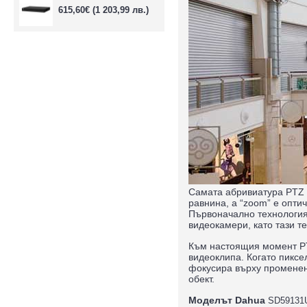
615,60€
(1 203,99 лв.)
Самата абривиатура PTZ пр
равнина, а “zoom” е опти
Първоначално технология
видеокамери, като тази т
Към настоящия момент PT
видеоклипа. Когато пиксе
фокусира върху променен
обект.
Моделът
Dahua
SD59131