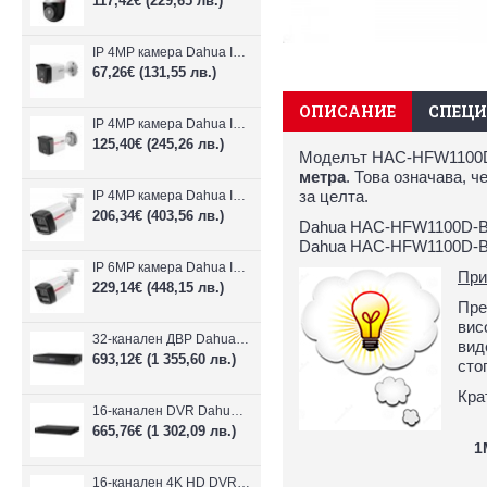
117,42€
(229,65 лв.)
IP 4MP камера Dahua IPC-B1E40-A-0280B, 2.8mm, IR 30m
67,26€
(131,55 лв.)
ОПИСАНИЕ
СПЕЦ
IP 4MP камера Dahua IPC-HFW1439TC1-A-LED-0280B-PRO, 2.8mm, IR 30m
125,40€
(245,26 лв.)
Моделът HAC-HFW1100D-
метра
. Това означава, 
за целта.
IP 4MP камера Dahua IPC-HFW2449TL-S-LED-0280B-PRO, 2.8mm, IR 50m
206,34€
(403,56 лв.)
Dahua HAC-HFW1100D-B е 
Dahua HAC-HFW1100D-B 
IP 6MP камера Dahua IPC-HFW2649TL-S-LED-0280B-PRO, 2.8mm, IR 50m
При
229,14€
(448,15 лв.)
Пре
вис
32-канален ДВР Dahua XVR5232AN-I3/Т
вид
693,12€
(1 355,60 лв.)
сто
Кра
16-канален DVR Dahua XVR5216AN-4KL-I3/T + 16 IP
665,76€
(1 302,09 лв.)
1
16-канален 4K HD DVR Dahua XVR5116H-4KL-I3/T + 16 IP камери