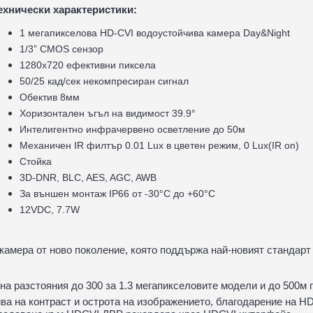
ехнически характеристики:
1 мегапикселова HD-CVI водоустойчива камера Day&Night
1/3” CMOS сензор
1280х720 ефективни пиксела
50/25 кад/сек некомпресиран сигнал
Oбектив 8мм
Хоризонтален ъгъл на видимост 39.9°
Интелигентно инфрачервено осветление до 50м
Механичен IR филтър 0.01 Lux в цветен режим, 0 Lux(IR on)
Стойка
3D-DNR, BLC, AES, AGC, AWB
За външен монтаж IP66 oт -30°С до +60°С
12VDC, 7.7W
камера от ново поколение, която поддържа най-новият стандарт
 на разстояния до 300 за 1.3 мегапикселовите модели и до 500м
ва на контраст и острота на изображението, благодарение на HD