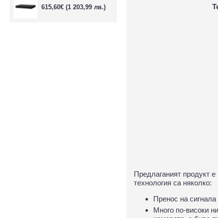
Т
615,60€
(1 203,99 лв.)
Предлаганият продукт е 
технология са няколко:
Пренос на сигнала
Много по-високи ни