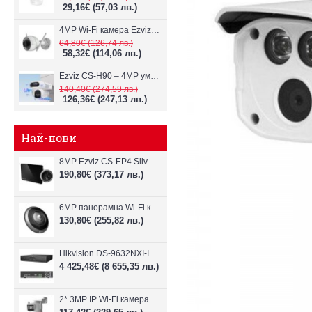
29,16€
(57,03 лв.)
4MP Wi-Fi камерa Ezviz CS-H3c с микрофон и говорител
64,80€
(126,74 лв.)
58,32€
(114,06 лв.)
Ezviz CS-H90 – 4MP умна Wi-Fi камера, два обектива и цветен нощен
140,40€
(274,59 лв.)
126,36€
(247,13 лв.)
Най-нови
8MP Ezviz CS-EP4 Sliver Wi-Fi видеодомофон
190,80€
(373,17 лв.)
6MP панорамна Wi-Fi камерa Ezviz CS-E4p
130,80€
(255,82 лв.)
Hikvision DS-9632NXI-I8/VPro – 32-канален NVR с интелигентен AI анализ
4 425,48€
(8 655,35 лв.)
2* 3MP IP Wi-Fi камера Dahua P3D-3F-PV-P-0280B/0600B-PRO