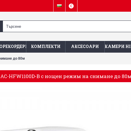
€
ОРЕКОРДЕРИ
КОМПЛЕКТИ
АКСЕСОАРИ
КАМЕРИ HI
нимане до 80м
HAC-HFW1100D-B с нощен режим на снимане до 80