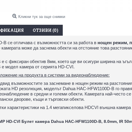
Кликни тук за още снимки
ИФИКАЦИЯ
ОТЗИВИ (0)
B се отличава с възможността си за работа в
нощен режим, п
че камерата може да заснема обекти на отстояние това разстояни
с фиксиран обектив 8мм, което ще ви осигури ширина на ъгъла
е модел камера от серията HD-CVI.
ложение на продукта в системи за видеонаблюдение:
двид възможностите за заснемане в нощен режим на разстояния 
оката HD резолюция, моделът Dahua HAC-HFW1100D-B го правят
еонаблюдение в средни и големи обекти. Камерата най-често се
пански дворове, къщи и търговски обекти.
тки характеристики на 1.4 мегапикселова HDCVI външна каме
MP HD-CVI Булет камера Dahua HAC-HFW1100D-B, 8.0mm, IR 50