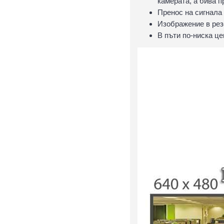
камерата, а бива 
Пренос на сигнала
Изображение в ре
В пъти по-ниска це