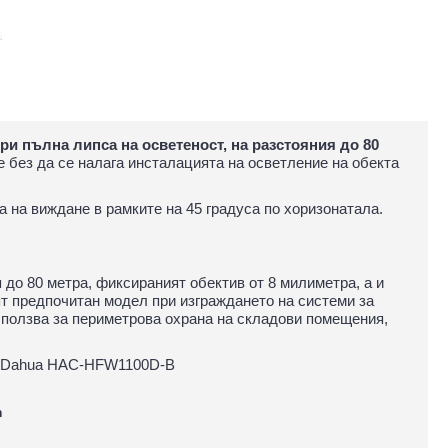
ри пълна липса на осветеност, на разстояния до 80
е без да се налага инсталацията на осветление на обекта
 на виждане в рамките на 45 градуса по хоризонатала.
до 80 метра, фиксираният обектив от 8 милиметра, а и
 предпочитан модел при изграждането на системи за
 ползва за периметрова охрана на складови помещения,
ра Dahua HAC-HFW1100D-B
m