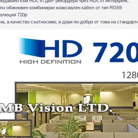
предавано към HDCVI ДВР рекордера чрез HDCVI интерфейс.
 по обикновен комбиниран коаксиален кабел от тип RG59
золюция 720p
на, а качество съотносимо, и дори по-добро от това на стандар