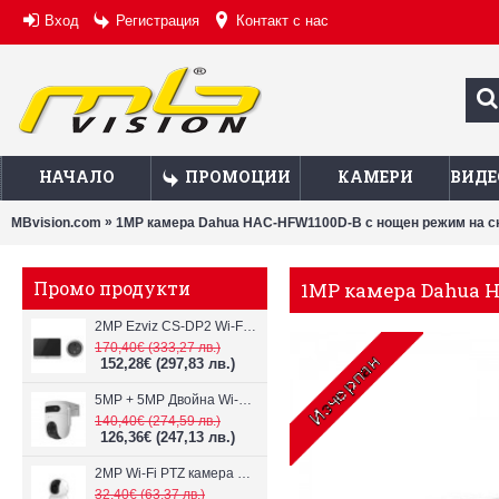
Вход
Регистрация
Контакт с нас
НАЧАЛО
ПРОМОЦИИ
КАМЕРИ
ВИДЕ
»
MBvision.com
1MP камера Dahua HAC-HFW1100D-B с нощен режим на с
Промо продукти
1MP камера Dahua 
2MP Ezviz CS-DP2 Wi-Fi видеодомофон
170,40€
(333,27 лв.)
152,28€
(297,83 лв.)
5MP + 5MP Двойна Wi-Fi IP камера с два обектива Ezviz CS-H9c
140,40€
(274,59 лв.)
126,36€
(247,13 лв.)
2MP Wi-Fi PTZ камерa с микрофон и говорител Ezviz CS-TY1
32,40€
(63,37 лв.)