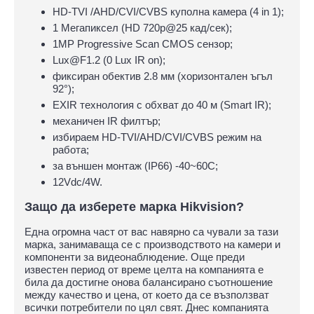
HD-TVI /AHD/CVI/CVBS куполна камера (4 in 1);
1 Мегапиксел (HD 720p@25 кад/сек);
1MP Progressive Scan CMOS сензор;
Lux@F1.2 (0 Lux IR on);
фиксиран обектив 2.8 мм (хоризонтален ъгъл
92°);
EXIR технология с обхват до 40 м (Smart IR);
механичен IR филтър;
избираем HD-TVI/AHD/CVI/CVBS режим на
работа;
за външен монтаж (IP66) -40~60C;
12Vdc/4W.
Защо да изберете марка Hikvision?
Една огромна част от вас навярно са чували за тази
марка, занимаваща се с производството на камери и
компоненти за видеонаблюдение. Още преди
известен период от време целта на компанията е
била да достигне онова балансирано съотношение
между качество и цена, от което да се възползват
всички потребители по цял свят. Днес компанията