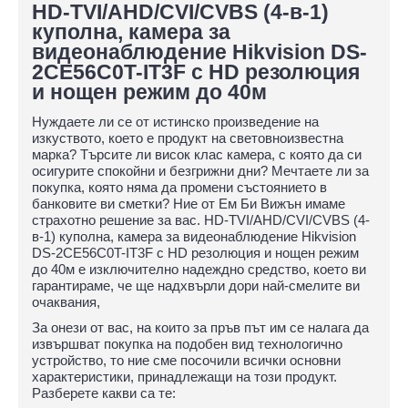
HD-TVI/AHD/CVI/CVBS (4-в-1)
куполна, камера за
видеонаблюдение Hikvision DS-
2CE56C0T-IT3F с HD резолюция
и нощен режим до 40м
Нуждаете ли се от истинско произведение на
изкуството, което е продукт на световноизвестна
марка? Търсите ли висок клас камера, с която да си
осигурите спокойни и безгрижни дни? Мечтаете ли за
покупка, която няма да промени състоянието в
банковите ви сметки? Ние от Ем Би Вижън имаме
страхотно решение за вас. HD-TVI/AHD/CVI/CVBS (4-
в-1) куполна, камера за видеонаблюдение Hikvision
DS-2CE56C0T-IT3F с HD резолюция и нощен режим
до 40м е изключително надеждно средство, което ви
гарантираме, че ще надхвърли дори най-смелите ви
очаквания,
За онези от вас, на които за пръв път им се налага да
извършват покупка на подобен вид технологично
устройство, то ние сме посочили всички основни
характеристики, принадлежащи на този продукт.
Разберете какви са те: