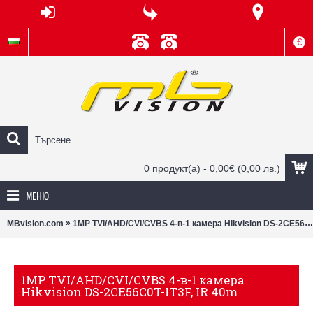
€
0 продукт(а) - 0,00€
(0,00 лв.)
МЕНЮ
»
MBvision.com
1MP TVI/AHD/CVI/CVBS 4-в-1 камера Hikvision DS-2CE56C0T-IT3F, IR 40m
1MP TVI/AHD/CVI/CVBS 4-в-1 камера
Hikvision DS-2CE56C0T-IT3F, IR 40m