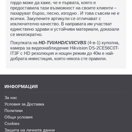
гордо може да каже, че е първата, която е
предоставила тази възможност на своите клиенти –
пазаруват бързо, лесно, изгодно . И това съвсем не е
всички. Закупените артикули се отличават с
изключително качество. В направата им участват
единствено здрави и устойчиви материали, доказали
се многократно.
Покупката на
HD-TVI/AHD/CVI/CVBS
(4-в-1) куполна,
камера за видеонаблюдение Hikvision DS-2CE56C0T-
IT3F с HD резолюция и нощен режим до 40м е най-
добрата инвестиция, която някога сте правили.
ИНФОРМАЦИЯ
За нас
Условия за Доставка
Политики
Общи условия
Cookies
Защита на личните данни