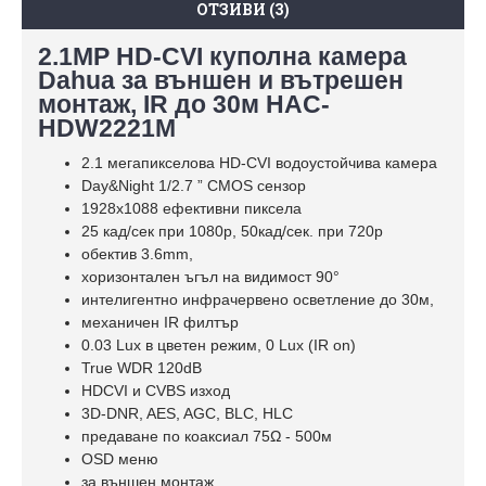
ОТЗИВИ (3)
2.1MP HD-CVI куполна камера
Dahua за външен и вътрешен
монтаж, IR до 30м HAC-
HDW2221M
2.1 мегапикселова HD-CVI водоустойчива камера
Day&Night 1/2.7 ” CMOS сензор
1928х1088 ефективни пиксела
25 кад/сек при 1080p, 50кад/сек. при 720p
обектив 3.6mm,
хоризонтален ъгъл на видимост 90°
интелигентно инфрачервено осветление до 30м,
механичен IR филтър
0.03 Lux в цветен режим, 0 Lux (IR on)
True WDR 120dB
HDCVI и CVBS изход
3D-DNR, AES, AGC, BLC, HLC
предаване по коаксиал 75Ω - 500м
OSD меню
за външен монтаж