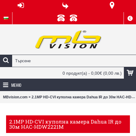
€
0 продукт(а) - 0,00€
(0,00 лв.)
МЕНЮ
»
MBvision.com
2.1MP HD-CVI куполна камера Dahua IR до 30м HAC-HDW2221M
2.1MP HD-CVI куполна камера Dahua IR до
30м HAC-HDW2221M