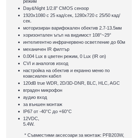
режим
Day&Night 1/2.8” CMOS сензор
1920x1080 с 25 кад/сек, 1280х720 с 25/50 кад/
сек.
моторизиран варифокален обектив 2.7-13.5мм
хоризонтален ъгъл на видимост 108°~29°
интелигентно инфрачервено осветление до 60м
механичен IR филтър
0.004 Lux в цветен режим, 0 Lux (IR on)
CVI и аналогов изход
настройка на обектив и екранно меню по
коаксиален кабел
120dB true WDR, 2D/3D-DNR, BLC, HLC, AGC
вграден микрофон
аудио вход
за външен монтаж
IP67 oт -40°С до +60°С
12VDC,
5.4W.
* Съвместими аксесоари за монтаж: PFB203W,