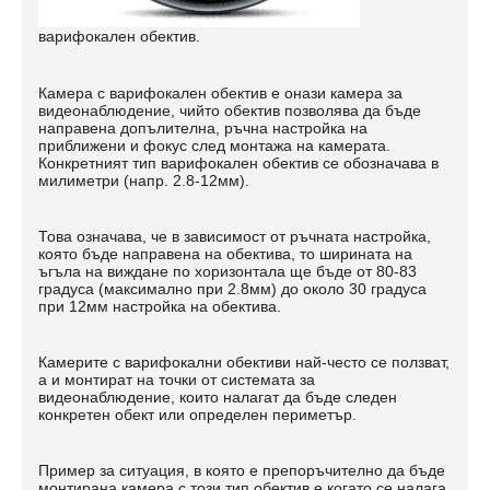
варифокален обектив.
Камера с варифокален обектив е онази камера за
видеонаблюдение, чийто обектив позволява да бъде
направена допълителна, ръчна настройка на
приближени и фокус след монтажа на камерата.
Конкретният тип варифокален обектив се обозначава в
милиметри (напр. 2.8-12мм).
Това означава, че в зависимост от ръчната настройка,
която бъде направена на обектива, то ширината на
ъгъла на виждане по хоризонтала ще бъде от 80-83
градуса (максимално при 2.8мм) до около 30 градуса
при 12мм настройка на обектива.
Камерите с варифокални обективи най-често се ползват,
а и монтират на точки от системата за
видеонаблюдение, които налагат да бъде следен
конкретен обект или определен периметър.
Пример за ситуация, в която е препоръчително да бъде
монтирана камера с този тип обектив е когато се налага