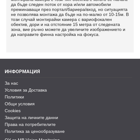
да бъде следен поток от хора и/или автомобили
преминаващи през портал/бариера/вход, но ситуацията
не позволява монтажа да бъде на по-малко от 10-15м. В
този случай монтирайки камера с вариофокален
обектив, дори и на отстояние 15 метра от следената
зона, вие ръчно можете да увеличите изображението и
да направите финна настройка на фокуса.
ИНФОРМАЦИЯ
За нас
Условия за Доставка
Политики
Общи условия
Cookies
Защита на личните данни
Права на потребителите
Политика за ценообразуване
ОУ за MB Vision Monitoring