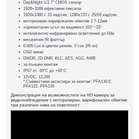
Day&Night 1/2.7” CMOS сензор
1928×1088 ефективни пиксела
1920x1080 с 25 кад/сек, 1280х720 с 25/50 кад/сек.
моторизиран варифокален обектив 2.7-12мм
хоризонтален ъгъл на видимост 101°~33°
интелигентно инфрачервено осветление до 60м
механичен IR филтър
0.005 Lux в цветен режим, 0 Lux (IR on)
OSD меню
DWDR, 2D-DNR, BLC, AES, AGC, AWB
за външен монтаж
IP67 oт -30°С до +60°С
12VDC, 12,2W.
* Съвместими аксесоари за монтаж: PFA130-E,
PFA122, PFA135
Демонстрация на възможностите на HD камера за
видеонаблюдение с моторизиран, варифокален обектив
при различни нива на осветеност: