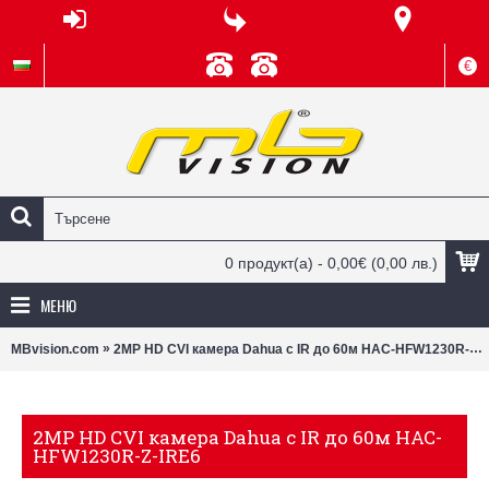
€
0 продукт(а) - 0,00€
(0,00 лв.)
МЕНЮ
»
MBvision.com
2MP HD CVI камера Dahua с IR до 60м HAC-HFW1230R-Z-IRE6
2MP HD CVI камера Dahua с IR до 60м HAC-
HFW1230R-Z-IRE6