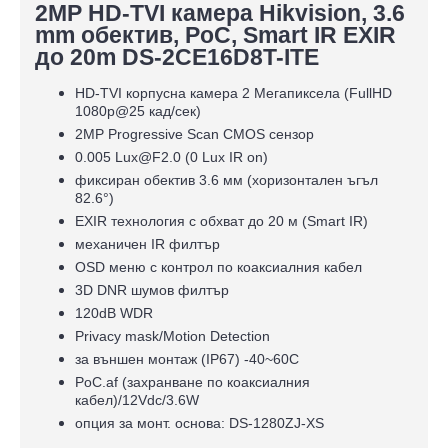
2MP HD-TVI камера Hikvision, 3.6
mm обектив, PoC, Smart IR EXIR
до 20m DS-2CE16D8T-ITE
HD-TVI корпусна камера 2 Мегапиксела (FullHD
1080p@25 кад/сек)
2MP Progressive Scan CMOS сензор
0.005 Lux@F2.0 (0 Lux IR on)
фиксиран обектив 3.6 мм (хоризонтален ъгъл
82.6°)
EXIR технология с обхват до 20 м (Smart IR)
механичен IR филтър
OSD меню с контрол по коаксиалния кабел
3D DNR шумов филтър
120dB WDR
Privacy mask/Motion Detection
за външен монтаж (IP67) -40~60C
PoC.af (захранване по коаксиалния
кабел)/12Vdc/3.6W
опция за монт. основа: DS-1280ZJ-XS