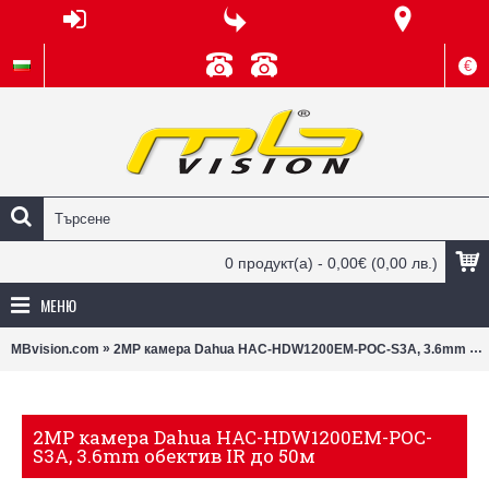
€
0 продукт(а) - 0,00€
(0,00 лв.)
МЕНЮ
»
MBvision.com
2MP камера Dahua HAC-HDW1200EM-POC-S3A, 3.6mm обектив IR до 50м
2MP камера Dahua HAC-HDW1200EM-POC-
S3A, 3.6mm обектив IR до 50м