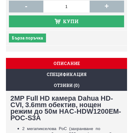
-
+
КУПИ
Бърза поръчка
ОПИСАНИЕ
СПЕЦИФИКАЦИЯ
ОТЗИВИ (0)
2MP Full HD камера Dahua HD-
CVI, 3.6mm обектив, нощен
режим до 50м HAC-HDW1200EМ-
POC-S3A
2 мегапикселова PoC (захранване по