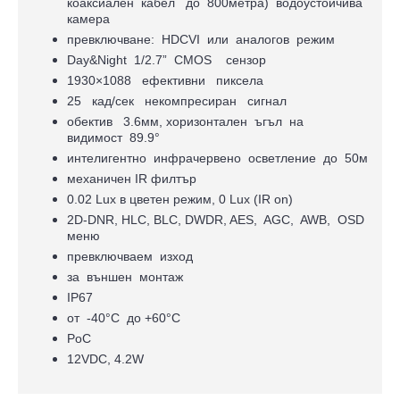
коаксиален кабел до 800метра) водоустойчива
камера
превключване: HDCVI или аналогов режим
Day&Night 1/2.7” CMOS сензор
1930×1088 ефективни пиксела
25 кад/сек некомпресиран сигнал
обектив 3.6мм, хоризонтален ъгъл на
видимост 89.9°
интелигентно инфрачервено осветление до 50м
механичен IR филтър
0.02 Lux в цветен режим, 0 Lux (IR on)
2D-DNR, HLC, BLC, DWDR, AES, AGC, AWB, OSD
меню
превключваем изход
за външен монтаж
IP67
oт -40°С до +60°С
PoC
12VDC, 4.2W