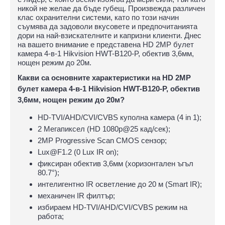
никой не желае да бъде губещ. Произвежда различен
клас охранителни системи, като по този начин
съумява да задоволи вкусовете и предпочитанията
дори на най-взискателните и капризни клиенти. Днес
на вашето внимание е представена HD 2MP булет
камера 4-в-1 Hikvision HWT-B120-P, обектив 3,6мм,
нощен режим до 20м.
Какви са основните характеристики на HD 2MP
булет камера 4-в-1 Hikvision HWT-B120-P, обектив
3,6мм, нощен режим до 20м?
HD-TVI/AHD/CVI/CVBS куполна камера (4 in 1);
2 Мегапиксел (HD 1080p@25 кад/сек);
2MP Progressive Scan CMOS сензор;
Lux@F1.2 (0 Lux IR on);
фиксиран обектив 3,6мм (хоризонтален ъгъл
80.7°);
интелигентно IR осветление до 20 м (Smart IR);
механичен IR филтър;
избираем HD-TVI/AHD/CVI/CVBS режим на
работа;