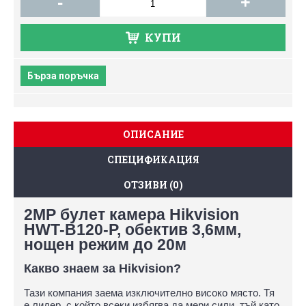
-
+
КУПИ
Бърза поръчка
ОПИСАНИЕ
СПЕЦИФИКАЦИЯ
ОТЗИВИ (0)
2MP булет камера Hikvision
HWT-B120-P, обектив 3,6мм,
нощен режим до 20м
Какво знаем за Hikvision?
Тази компания заема изключително високо място. Тя
е лидер, с който всеки избягва да мери сили, тъй като