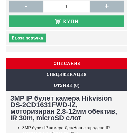
-
+
КУПИ
Бърза поръчка
ОПИСАНИЕ
СПЕЦИФИКАЦИЯ
ОТЗИВИ (0)
3MP IP булет камера Hikvision
DS-2CD1631FWD-IZ,
моторизиран 2.8-12мм обектив,
IR 30m, microSD слот
3MP булет IP камера Ден/Нощ с вградено IR