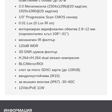
осветление с обхват до 30 м
3.0 Мегапиксела (2304x1296@20 кад/сек;
1920x1080@25 кад/сек)
1/3" Progressive Scan CMOS сензор
0.01 Lux (0 Lux IR on)
моторизиран варифокален обектив 2.8~12 мм
(хоризонтален ъгъл 108°~31°)
механичен IR филтър
120dB WDR
3D DNR шумов филтър
H.264+/H.264 dual stream компресия
BLC/Mirror/ROI
слот за micro SDXC карта (до 128GB)
вандалоустойчива (IK10)
за външен монтаж (IP67) -30~60C
12Vdc/PoE 11W
ИНФОРМАЦИЯ