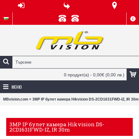
€
0 продукт(а) - 0,00€
(0,00 лв.)
МЕНЮ
»
MBvision.com
3MP IP булет камера Hikvision DS-2CD1631FWD-IZ, IR 30m
3MP IP булет камера Hikvision DS-
2CD1631FWD-IZ, IR 30m