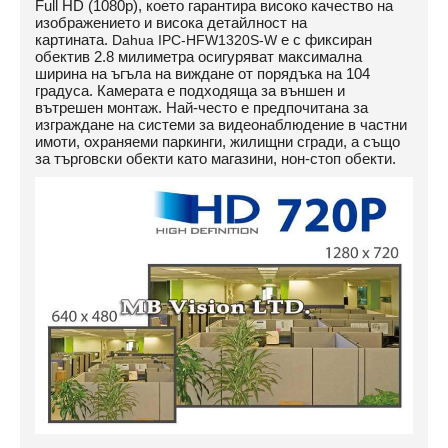
Full HD (1080p), което гарантира високо качество на
изображението и висока детайлност на
картината.
е с фиксиран
Dahua
IPC-HFW1320S-W
обектив 2.8 милиметра осигуряват максимална
ширина на ъгъла на виждане от порядъка на 104
градуса. Камерата е подходяща за външен и
вътрешен монтаж. Най-често е предпочитана за
изграждане на системи за видеонаблюдение в частни
имоти, охраняеми паркинги, жилищни сгради, а също
за търговски обекти като магазини, нон-стоп обекти.