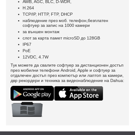
AWB, AGC, BLC, D-WDR,
H.264
TCP/IP, HTTP, FTP, DHCP
наблюдение през моб. телефон,безплатен
софтуер за запис на 1000 камери
за външен монтаж
слот за карта памет microSD до 128GB
IP67
PoE
12VDC, 4.7W
Тук можете да свалите софтуер за дистанционен достъп
през мобилни телефони Android, Apple и софтуер за
отдалечен достъп през компютър или лаптоп за камери,
двр рекордери и техника за видеонаблюдение на Dahua: