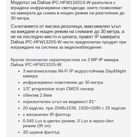
Моделът на Dahua
IPC-HFW13201S
-W разполага с
вградени инфрачервени светодиоди, които позволяват
на камерата да снима в нощен режим на разстояние до
30 метра.
Съчетанието от висока резолюци, максимален ъгъл
на виждане и нощен режим на снимане до 30 метра, а
не на последно място и цената, правят IP камерата
Dahua
IPC-HFW1320S-W
често предпочитан продукт при
изграждане на система за видеонаблюдение.
Кратки технически характеристики на 3
MP IP камера
Dahua
IPC-HFW1320S
-W:
3 мегапикселова Wi-Fi IP водоустойчива Day&Night
камера
инфрачервено осветление до 30 метра
1/3” progressive scan CMOS сензор
обектив 2.8мм
хоризонтален ъгъл на видимост 81°
20 кад/сек. при 2048х1536, 1920×1080 с 25 кад/сек
c механичен IR филтър
0.045 Lux в цветен режим, 0 Lux в черно-бял
режим (IR on)
3D шумов филтър