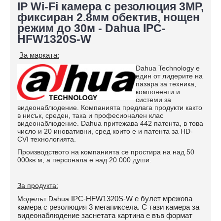
IP Wi-Fi камера с резолюция 3MP,
фиксиран 2.8мм обектив, нощен
режим до 30м - Dahua IPC-
HFW1320S-W
За марката:
Dahua Technology е
един от лидерите на
пазара за техника,
компоненти и
системи за
видеонаблюдение. Компанията предлага продукти както
в нисък, среден, така и професионален клас
видеонаблюдение. Dahua притежава 442 патента, в това
число и 20 иновативни, сред които е и патента за HD-
CVI технологията.
Производството на компанията се простира на над 50
000кв м, а персонала е над 20 000 души.
За продукта:
IPC-HFW1320S-W е булет мрежова
Моделът Dahua
камера с резолюция 3 мегапиксела. С тази камера за
видеонаблюдение заснетата картина е във формат