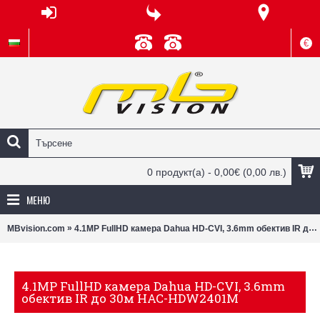
€
0 продукт(а) - 0,00€
(0,00 лв.)
МЕНЮ
»
MBvision.com
4.1MP FullHD камера Dahua HD-CVI, 3.6mm обектив IR до 30м HAC-HDW2401М
4.1MP FullHD камера Dahua HD-CVI, 3.6mm
обектив IR до 30м HAC-HDW2401М