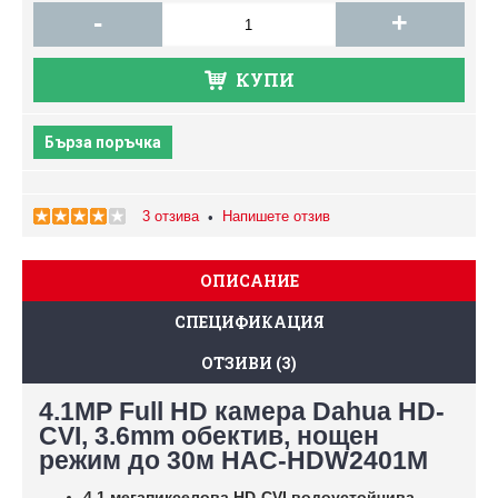
-
+
КУПИ
Бърза поръчка
3 отзива
Напишете отзив
•
ОПИСАНИЕ
СПЕЦИФИКАЦИЯ
ОТЗИВИ (3)
4.1MP Full HD камера Dahua HD-
CVI, 3.6mm обектив, нощен
режим до 30м HAC-HDW2401М
4.1 мегапикселова HD-CVI водоустойчива