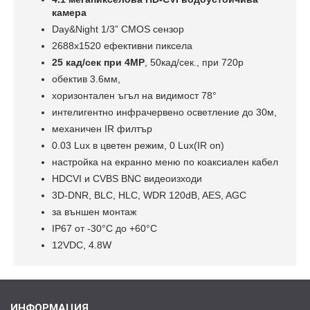
камера
Day&Night 1/3” CMOS сензор
2688х1520 ефективни пиксела
25 кад/сек при 4MP
, 50кад/сек., при 720p
обектив 3.6мм,
хоризонтален ъгъл на видимост 78°
интелигентно инфрачервено осветление до 30м,
механичен IR филтър
0.03 Lux в цветен режим, 0 Lux(IR on)
настройка на екранно меню по коаксиален кабел
HDCVI и CVBS BNC видеоизходи
3D-DNR, BLC, HLC, WDR 120dB, AES, AGC
за външен монтаж
IP67 oт -30°С до +60°С
12VDC, 4.8W
ИНФОРМАЦИЯ