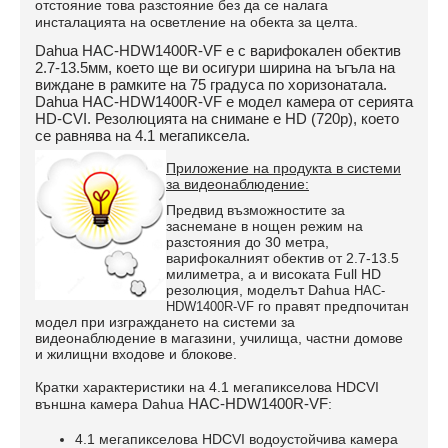
отстояние това разстояние без да се налага
инсталацията на осветление на обекта за целта.
Dahua
HAC-HDW1400R-VF
е с варифокален обектив
2.7-13.5мм
, което ще ви осигури ширина на ъгъла на
виждане в рамките на 75 градуса по хоризонатала.
Dahua
HAC-HDW1400R-VF
е модел камера от серията
HD-CVI. Резолюцията на снимане е HD (720p), което
се равнява на 4.1 мегапиксела.
Приложение на продукта в системи
за видеонаблюдение:
Предвид възможностите за
заснемане в нощен режим на
разстояния до 30 метра,
варифокалният обектив от 2.7-13.5
милиметра, а и високата Full HD
резолюция, моделът
Dahua
HAC-
го правят предпочитан
HDW1400R-VF
модел при изграждането на системи за
видеонаблюдение в магазини, училища, частни домове
и жилищни входове и блокове.
Кратки характеристики на 4.1 мегапикселова HDCVI
HAC-HDW1400R-VF
външна камера Dahua
:
4.1 мегапикселова HDCVI водоустойчива камера