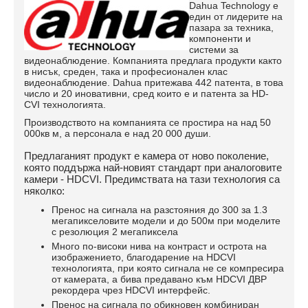
Dahua Technology е
един от лидерите на
пазара за техника,
компоненти и
системи за
видеонаблюдение. Компанията предлага продукти както
в нисък, среден, така и професионален клас
видеонаблюдение. Dahua притежава 442 патента, в това
число и 20 иновативни, сред които е и патента за HD-
CVI технологията.
Производството на компанията се простира на над 50
000кв м, а персонала е над 20 000 души.
Предлаганият продукт е камера от ново поколение,
която поддържа най-новият стандарт при аналоговите
камери - HDCVI. Предимствата на тази технология са
няколко:
Пренос на сигнала на разстояния до 300 за 1.3
мегапикселовите модели и до 500м при моделите
с резолюция 2 мегапиксела
Много по-високи нива на контраст и острота на
изображението, благодарение на HDCVI
технологията, при която сигнала не се компресира
от камерата, а бива предавано към HDCVI ДВР
рекордера чрез HDCVI интерфейс.
Пренос на сигнала по обикновен комбиниран