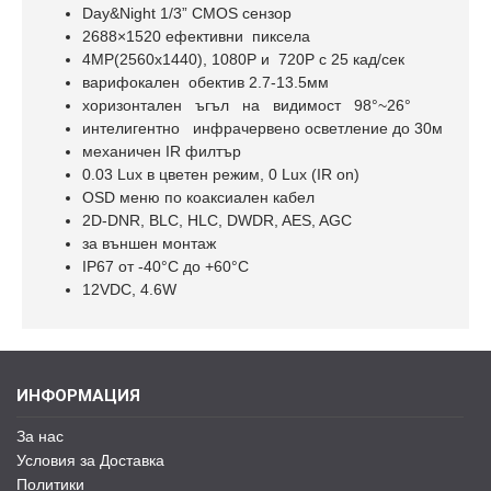
Day&Night 1/3” CMOS сензор
2688×1520 ефективни пиксела
4MP(2560x1440), 1080P и 720P с 25 кад/сек
варифокален обектив 2.7-13.5мм
хоризонтален ъгъл на видимост 98°~26°
интелигентно инфрачервено осветление до 30м
механичен IR филтър
0.03 Lux в цветен режим, 0 Lux (IR on)
OSD меню по коаксиален кабел
2D-DNR, BLC, HLC, DWDR, AES, AGC
за външен монтаж
IP67 oт -40°С до +60°С
12VDC, 4.6W
ИНФОРМАЦИЯ
За нас
Условия за Доставка
Политики