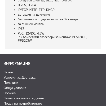
3D шумов филтър, BLC, HLC, D-WDR
H.265, H.264
IP/TCP, HTTP, FTP, DHCP
детекция на движение
безплатен софтуер за запис на 32 камери
за външен монтаж
IP67
PoE, 12VDC, 4.8W
* Съвместими аксесоари за монтаж: PFA130-E,
PFB203W
ИНФОРМАЦИЯ
За нас
Условия за Доставка
Политики
Общи условия
Cookies
Защита на личните данни
Права на потребителите