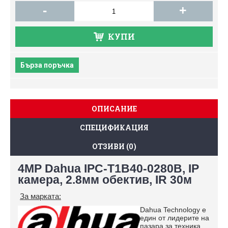
-
+
КУПИ
Бърза поръчка
ОПИСАНИЕ
СПЕЦИФИКАЦИЯ
ОТЗИВИ (0)
4MP Dahua IPC-Т1B40-0280B, IP
камера, 2.8мм обектив, IR 30м
За марката:
Dahua Technology е
един от лидерите на
пазара за техника,