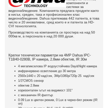
компоненти и
системи за
видеонаблюдение. Компанията предлага продукти както
в нисък, среден, така и професионален клас
видеонаблюдение. Dahua притежава 442 патента, в това
число и 20 иновативни, сред които е и патента за HD-
CVI технологията.
Производството на компанията се простира на над 50
000кв м, а персонала е над 20 000 души.
Кратки технически параметри на 4MP Dahua IPC-
Т1B40-0280B, IP камера, 2.8мм обектив, IR 30м
4 мегапикселова IP водоустойчива Day&Night камера
инфрачервено осветление до 30 метра
2560x1440 с 20 кад/сек, 3Mp/1080p/720p 25 кад/сек
1/3”CMOS сензор
обектив 2.8мм
хоризонтален ъгъл на видимост 101°
c механичен IR филтър
0.09 Lux в цветен режим, 0 Lux в черно-бял режим (IR
on)