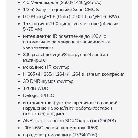
4.0 Mегапиксела (2560×1440@25 к/с)
1/2.5" Sony Progressive Scan CMOS
0.005Lux@F1.6 (Color), 0.001 Lux@F1.6 (B/W)
15X оптично/16X цифр. увеличение (обектив
5~75 мм)
интелигентно IR осветление до 100м. с
автоматично регулиране в зависимост от
увеличението
300 preset позиции/8 патрула/24 зони за
маскиране
механичен IR филтър
H.265+/H.265/H.264+/H.264 tri stream компресия
3D DNR шумов филтър
120dB WDR
Defog/EIS/HLC
интелигентни функции: пресичане на линия/
нарушение на зона/анти-саботаж/оставен
(изчезнал) предмет
ANR; слот за micro SDXC карта (до 256GB)
-30~+65С; за външен монтаж (IP66)
вградена гръмозащита (TVS4000V)