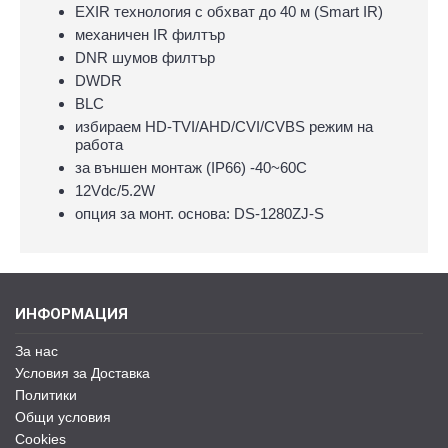
EXIR технология с обхват до 40 м (Smart IR)
механичен IR филтър
DNR шумов филтър
DWDR
BLC
избираем HD-TVI/AHD/CVI/CVBS режим на
работа
за външен монтаж (IP66) -40~60C
12Vdc/5.2W
опция за монт. основа: DS-1280ZJ-S
ИНФОРМАЦИЯ
За нас
Условия за Доставка
Политики
Общи условия
Cookies