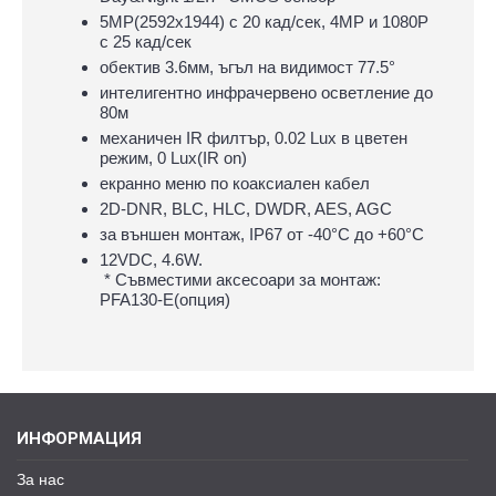
5MP(2592x1944) с 20 кад/сек, 4MP и 1080P
с 25 кад/сек
обектив 3.6мм, ъгъл на видимост 77.5°
интелигентно инфрачервено осветление до
80м
механичен IR филтър, 0.02 Lux в цветен
режим, 0 Lux(IR on)
екранно меню по коаксиален кабел
2D-DNR, BLC, HLC, DWDR, AES, AGC
за външен монтаж, IP67 oт -40°С до +60°С
12VDC, 4.6W.
* Съвместими аксесоари за монтаж:
PFA130-E(опция)
ИНФОРМАЦИЯ
За нас