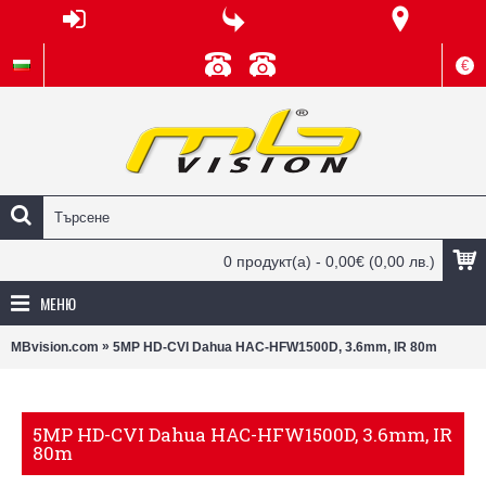
€
0 продукт(а) - 0,00€
(0,00 лв.)
МЕНЮ
»
MBvision.com
5MP HD-CVI Dahua HAC-HFW1500D, 3.6mm, IR 80m
5MP HD-CVI Dahua HAC-HFW1500D, 3.6mm, IR
80m