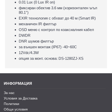
0.01 Lux (0 Lux IR on)
фиксиран обектив 3.6 мм (хоризонтален ъгъл
80.1°)
EXIR технология с обхват до 40 м (Smart IR)
механичен IR филтър
OSD меню с контрол по коаксиалния кабел
DWDR
DNR шумов филтър
за външен монтаж (IP67) -40~60C
12Vdc/4.3W
опция за монт. основа: DS-1280ZJ-XS
ИНФОРМАЦИЯ
За нас
Условия за Доставка
Политики
Общи условия