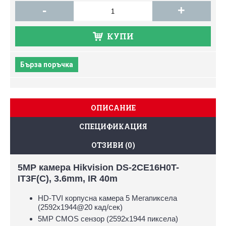
-
+
КУПИ
Бърза поръчка
ОПИСАНИЕ
СПЕЦИФИКАЦИЯ
ОТЗИВИ (0)
5MP камера Hikvision DS-2CE16H0T-
IT3F(C), 3.6mm, IR 40m
HD-TVI корпусна камера 5 Мегапиксела
(2592х1944@20 кад/сек)
5MP CMOS сензор (2592x1944 пиксела)