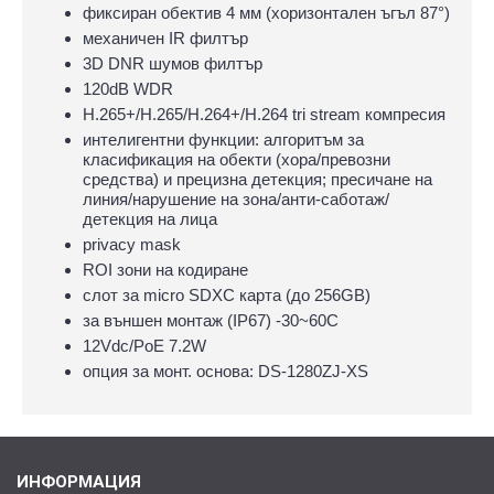
фиксиран обектив 4 мм (хоризонтален ъгъл 87°)
механичен IR филтър
3D DNR шумов филтър
120dB WDR
H.265+/H.265/H.264+/H.264 tri stream компресия
интелигентни функции: алгоритъм за
класификация на обекти (хора/превозни
средства) и прецизна детекция; пресичане на
линия/нарушение на зона/анти-саботаж/
детекция на лица
privacy mask
ROI зони на кодиране
слот за micro SDXC карта (до 256GB)
за външен монтаж (IP67) -30~60C
12Vdc/PoE 7.2W
опция за монт. основа: DS-1280ZJ-ХS
ИНФОРМАЦИЯ