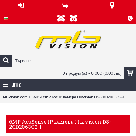
€
0 продукт(а) - 0,00€
(0,00 лв.)
МЕНЮ
»
MBvision.com
6MP AcuSense IP камера Hikvision DS-2CD2063G2-I
6MP AcuSense IP камера Hikvision DS-
2CD2063G2-I