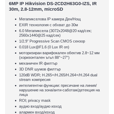
6MP IP Hikvision DS-2CD2H63G0-IZS, IR
30m, 2.8-12mm, microSD
Мегапикселова IP камера Ден/Нощ
EXIR технология с обхват до 30м
6.0 Мегапиксела (3072x2048@20 кад/сек;
2560x1440@25 кад/сек)
1/2.9" Progressive Scan CMOS сензор
0.018 Lux@F1.6 (0 Lux IR on)
моторизиран варифокален обектив 2.8~12 мм
(хоризонтален ъгъл 88°~27°)
механичен IR филтър
3D DNR шумов филтър
120dB WDR; H.265+/H.265/H.264+/H.264 dual
stream компресия
интелигентни функции: пресичане на линия/
нарушение на зона/анти-саботаж/детекция на
лица
ROI; privacy mask
аудио вход/аудио изход
алармен вход/изход