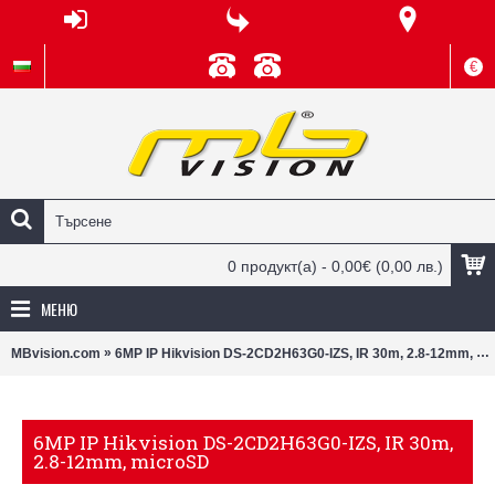
€
0 продукт(а) - 0,00€
(0,00 лв.)
МЕНЮ
»
MBvision.com
6MP IP Hikvision DS-2CD2H63G0-IZS, IR 30m, 2.8-12mm, microSD
6MP IP Hikvision DS-2CD2H63G0-IZS, IR 30m,
2.8-12mm, microSD