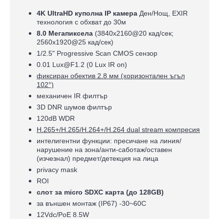
4K UltraHD куполна IP камера
Ден/Нощ, EXIR
технология с обхват до 30м
8.0 Мегапиксела
(3840x2160@20 кад/сек;
2560x1920@25 кад/сек)
1/2.5" Progressive Scan CMOS сензор
0.01 Lux@F1.2 (0 Lux IR on)
фиксиран обектив 2.8 мм (хоризонтален ъгъл
102°)
механичен IR филтър
3D DNR шумов филтър
120dB WDR
H.265+/H.265/H.264+/H.264 dual stream компресия
интелигентни функции: пресичане на линия/
нарушение на зона/анти-саботаж/оставен
(изчезнал) предмет/детекция на лица
privacy mask
ROI
слот за micro SDXC карта (до 128GB)
за външен монтаж (IP67) -30~60C
12Vdc/PoE 8.5W