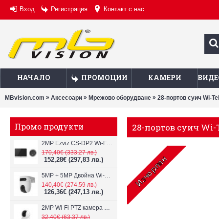
Вход
Регистрация
Контакт с нас
НАЧАЛО
ПРОМОЦИИ
КАМЕРИ
ВИДЕ
»
»
»
MBvision.com
Аксесоари
Мрежово оборудване
28-портов суич Wi-T
Промо продукти
28-портов суич Wi-
2MP Ezviz CS-DP2 Wi-Fi видеодомофон
170,40€
(333,27 лв.)
152,28€
(297,83 лв.)
5MP + 5MP Двойна Wi-Fi IP камера с два обектива Ezviz CS-H9c
140,40€
(274,59 лв.)
126,36€
(247,13 лв.)
2MP Wi-Fi PTZ камерa с микрофон и говорител Ezviz CS-TY1
32,40€
(63,37 лв.)