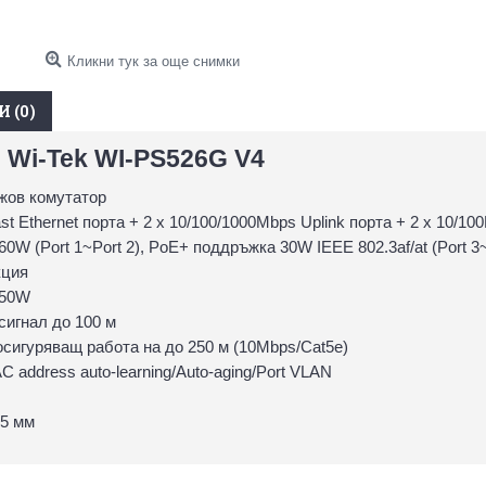
Кликни тук за още снимки
 (0)
 Wi-Tek WI-PS526G V4
жов комутатор
st Ethernet порта + 2 x 10/100/1000Mbps Uplink порта + 2 x 10/1
0W (Port 1~Port 2), PoE+ поддръжка 30W IEEE 802.3af/at (Port 3~
кция
150W
 сигнал до 100 м
осигуряващ работа на до 250 м (10Mbps/Cat5e)
C address auto-learning/Auto-aging/Port VLAN
45 мм