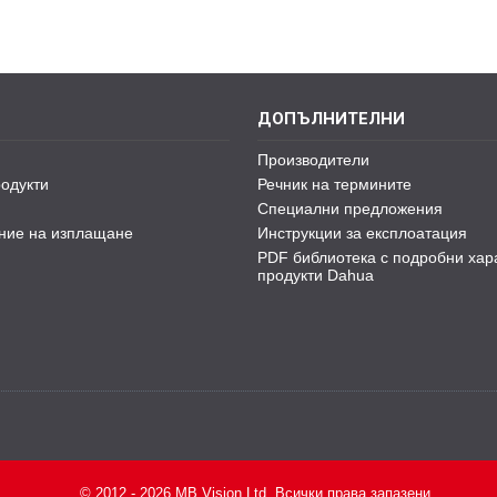
ДОПЪЛНИТЕЛНИ
Производители
одукти
Речник на термините
Специални предложения
ние на изплащане
Инструкции за експлоатация
PDF библиотека с подробни хар
продукти Dahua
© 2012 - 2026 MB Vision Ltd. Всички права запазени.