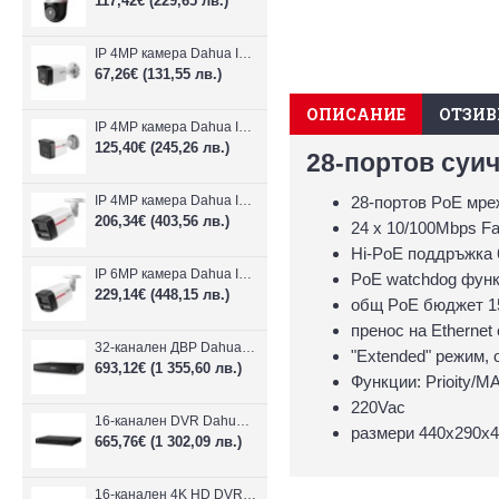
117,42€
(229,65 лв.)
IP 4MP камера Dahua IPC-B1E40-A-0280B, 2.8mm, IR 30m
67,26€
(131,55 лв.)
ОПИСАНИЕ
ОТЗИВИ
IP 4MP камера Dahua IPC-HFW1439TC1-A-LED-0280B-PRO, 2.8mm, IR 30m
125,40€
(245,26 лв.)
28-портов суич
IP 4MP камера Dahua IPC-HFW2449TL-S-LED-0280B-PRO, 2.8mm, IR 50m
28-портов PoE мре
206,34€
(403,56 лв.)
24 х 10/100Mbps Fa
Hi-PoE поддръжка 6
IP 6MP камера Dahua IPC-HFW2649TL-S-LED-0280B-PRO, 2.8mm, IR 50m
PoE watchdog фун
229,14€
(448,15 лв.)
общ PoE бюджет 
пренос на Ethernet
32-канален ДВР Dahua XVR5232AN-I3/Т
"Extended" режим, 
693,12€
(1 355,60 лв.)
Функции: Prioity/MA
220Vac
16-канален DVR Dahua XVR5216AN-4KL-I3/T + 16 IP
размери 440х290х
665,76€
(1 302,09 лв.)
16-канален 4K HD DVR Dahua XVR5116H-4KL-I3/T + 16 IP камери