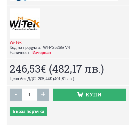
Wi-Tek
Код на продукта:
WI-PS526G V4
Наличност:
Изчерпан
246,53€
(482,17 лв.)
Цена без ДДС: 205,44€
(401,81 лв.)
-
+
КУПИ
Бърза поръчка