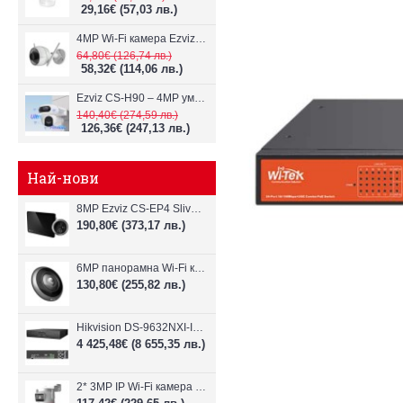
29,16€
(57,03 лв.)
4MP Wi-Fi камерa Ezviz CS-H3c с микрофон и говорител
64,80€
(126,74 лв.)
58,32€
(114,06 лв.)
Ezviz CS-H90 – 4MP умна Wi-Fi камера, два обектива и цветен нощен
140,40€
(274,59 лв.)
126,36€
(247,13 лв.)
Най-нови
8MP Ezviz CS-EP4 Sliver Wi-Fi видеодомофон
190,80€
(373,17 лв.)
6MP панорамна Wi-Fi камерa Ezviz CS-E4p
130,80€
(255,82 лв.)
Hikvision DS-9632NXI-I8/VPro – 32-канален NVR с интелигентен AI анализ
4 425,48€
(8 655,35 лв.)
2* 3MP IP Wi-Fi камера Dahua P3D-3F-PV-P-0280B/0600B-PRO