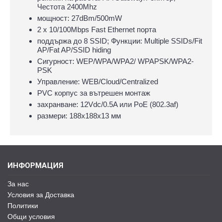
Честота 2400Mhz
мощност: 27dBm/500mW
2 х 10/100Mbps Fast Ethernet порта
поддържа до 8 SSID; Функции: Multiple SSIDs/Fit
AP/Fat AP/SSID hiding
Сигурност: WEP/WPA/WPA2/ WPAPSK/WPA2-
PSK
Управление: WEB/Cloud/Centralized
PVC корпус за вътрешен монтаж
захранване: 12Vdc/0.5A или PoE (802.3af)
размери: 188х188х13 мм
ИНФОРМАЦИЯ
За нас
Условия за Доставка
Политики
Общи условия