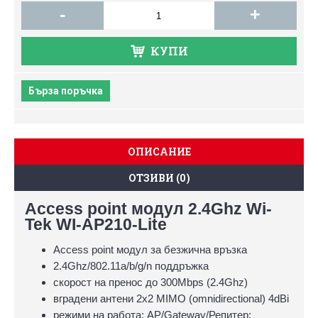
-
+
КУПИ
Бърза поръчка
ОПИСАНИЕ
ОТЗИВИ (0)
Access point модул 2.4Ghz Wi-
Tek WI-AP210-Lite
Access point модул за безжична връзка
2.4Ghz/802.11a/b/g/n поддръжка
скорост на пренос до 300Mbps (2.4Ghz)
вградени антени 2x2 MIMO (omnidirectional) 4dBi
режими на работа: AP/Gateway/Репитер;