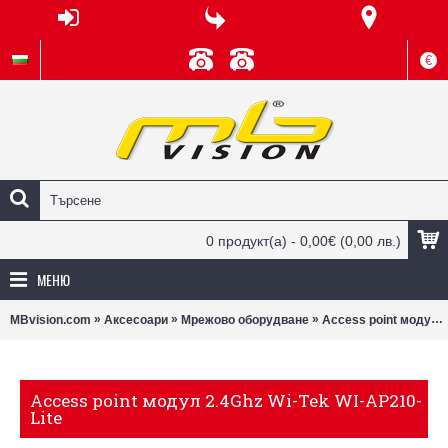
€
0 продукт(а) - 0,00€
(0,00 лв.)
МЕНЮ
»
»
»
MBvision.com
Аксесоари
Мрежово оборудване
Access point модул 2.4Ghz Wi-Tek WI-AP210-Lite
Access point модул 2.4Ghz Wi-Tek WI-AP210-
Lite