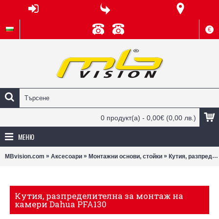
€
0 продукт(а) - 0,00€
(0,00 лв.)
МЕНЮ
»
»
»
MBvision.com
Аксесоари
Монтажни основи, стойки
Кутия, разпределителна за монтаж на камери Dahua PFA130
Кутия, разпределителна за монтаж на
камери Dahua PFA130