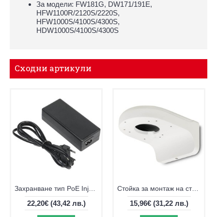
За модели: FW181G, DW171/191E,
HFW1100R/2120S/2220S,
HFW1000S/4100S/4300S,
HDW1000S/4100S/4300S
Сходни артикули
Захранване тип PoE Injector за IP камери
Стойка за монтаж на стена на куполни камери Dahua PFB203W
22,20€
(43,42 лв.)
15,96€
(31,22 лв.)