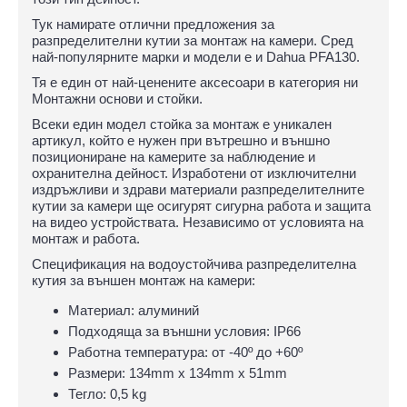
Тук намирате отлични предложения за
разпределителни кутии за монтаж на камери. Сред
най-популярните марки и модели е и Dahua PFA130.
Тя е един от най-ценените аксесоари в категория ни
Монтажни основи и стойки.
Всеки един модел стойка за монтаж е уникален
артикул, който е нужен при вътрешно и външно
позициониране на камерите за наблюдение и
охранителна дейност. Изработени от изключителни
издръжливи и здрави материали разпределителните
кутии за камери ще осигурят сигурна работа и защита
на видео устройствата. Независимо от условията на
монтаж и работа.
Спецификация на водоустойчива разпределителна
кутия за външен монтаж на камери:
Материал: алуминий
Подходяща за външни условия: IP66
Работна температура: от -40º до +60º
Размери: 134mm x 134mm x 51mm
Тегло: 0,5 kg