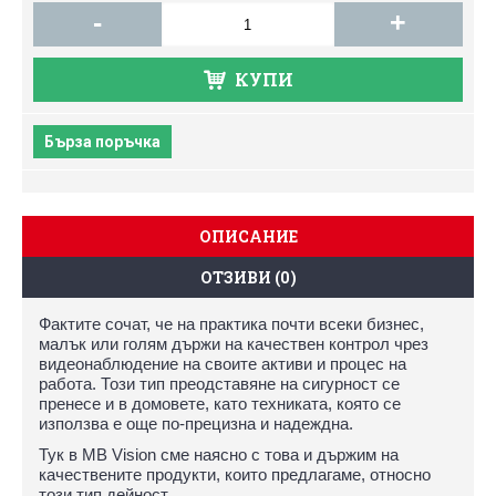
-
+
КУПИ
Бърза поръчка
ОПИСАНИЕ
ОТЗИВИ (0)
Фактите сочат, че на практика почти всеки бизнес,
малък или голям държи на качествен контрол чрез
видеонаблюдение на своите активи и процес на
работа. Този тип преодставяне на сигурност се
пренесе и в домовете, като техниката, която се
използва е още по-прецизна и надеждна.
Тук в MB Vision сме наясно с това и държим на
качествените продукти, които предлагаме, относно
този тип дейност.