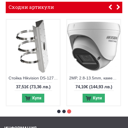
Сходни артикули
Стойка Hikvision DS-1275ZJ-SUS за монтаж на стълб
2MP, 2.8-13.5mm, камера Hikvision DS-2CE79D0T-IT3ZF
37,51€
(73,36 лв.)
74,10€
(144,93 лв.)
Купи
Купи