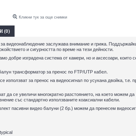
Кликни тук за още снимки
 (0)
е за видеонаблюдение заслужава внимание и грижа. Поддържайк
окойствието и сигурността по време на тези дейности.
само добре изградена система от камери, но и аксесоари, които 
 балун трансформатор за пренос по FTP/UTP кабел.
е използват за пренос на видеосигнал по усукана двойка, т.е. 
т да се увеличи многократно разстоянието, на което можем да 
внение със стандартно използваните коаксиални кабели.
лект пасивни видео балуни (2 бр.) можем да пренесем видеосиг
ypical