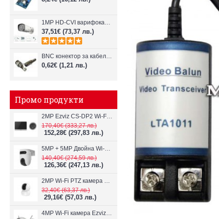
1MP HD-CVI варифокална 2.7-12mm камера Dahua, IR 30m HAC-HFW1100R-VF
37,51€
(73,37 лв.)
BNC конектор за кабел RG59
0,62€
(1,21 лв.)
Промо продукти
2MP Ezviz CS-DP2 Wi-Fi видеодомофон
170,40€
(333,27 лв.)
152,28€
(297,83 лв.)
5MP + 5MP Двойна Wi-Fi IP камера с два обектива Ezviz CS-H9c
140,40€
(274,59 лв.)
126,36€
(247,13 лв.)
2MP Wi-Fi PTZ камерa с микрофон и говорител Ezviz CS-TY1
32,40€
(63,37 лв.)
29,16€
(57,03 лв.)
4MP Wi-Fi камерa Ezviz CS-H3c с микрофон и говорител