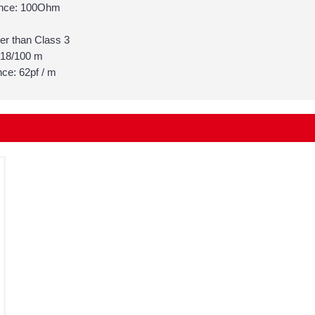
ance: 100Ohm
er than Class 3
 18/100 m
nce: 62pf / m