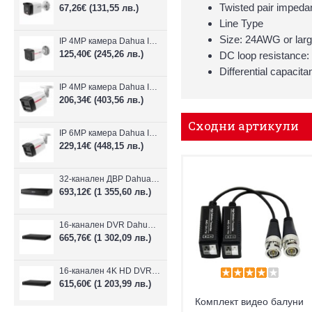
Twisted pair imped
67,26€
(131,55 лв.)
Line Type
Size: 24AWG or larg
IP 4MP камера Dahua IPC-HFW1439TC1-A-LED-0280B-PRO, 2.8mm, IR 30m
125,40€
(245,26 лв.)
DC loop resistance:
Differential capacita
IP 4MP камера Dahua IPC-HFW2449TL-S-LED-0280B-PRO, 2.8mm, IR 50m
206,34€
(403,56 лв.)
Сходни артикули
IP 6MP камера Dahua IPC-HFW2649TL-S-LED-0280B-PRO, 2.8mm, IR 50m
229,14€
(448,15 лв.)
32-канален ДВР Dahua XVR5232AN-I3/Т
693,12€
(1 355,60 лв.)
16-канален DVR Dahua XVR5216AN-4KL-I3/T + 16 IP
665,76€
(1 302,09 лв.)
16-канален 4K HD DVR Dahua XVR5116H-4KL-I3/T + 16 IP камери
615,60€
(1 203,99 лв.)
Комплект видео балуни