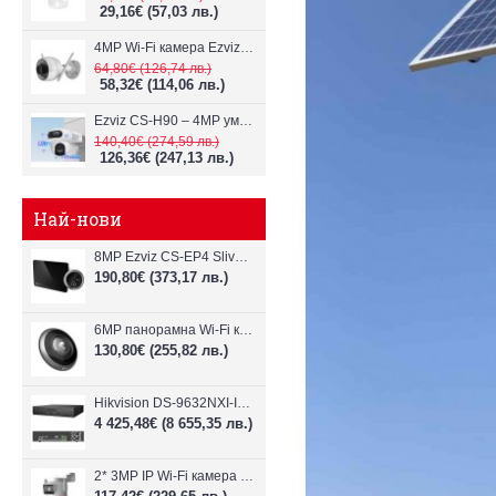
29,16€
(57,03 лв.)
4MP Wi-Fi камерa Ezviz CS-H3c с микрофон и говорител
64,80€
(126,74 лв.)
58,32€
(114,06 лв.)
Ezviz CS-H90 – 4MP умна Wi-Fi камера, два обектива и цветен нощен
140,40€
(274,59 лв.)
126,36€
(247,13 лв.)
Най-нови
8MP Ezviz CS-EP4 Sliver Wi-Fi видеодомофон
190,80€
(373,17 лв.)
6MP панорамна Wi-Fi камерa Ezviz CS-E4p
130,80€
(255,82 лв.)
Hikvision DS-9632NXI-I8/VPro – 32-канален NVR с интелигентен AI анализ
4 425,48€
(8 655,35 лв.)
2* 3MP IP Wi-Fi камера Dahua P3D-3F-PV-P-0280B/0600B-PRO