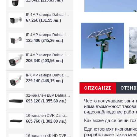
117,42€
(229,65 лв.)
IP 4MP камера Dahua IPC-B1E40-A-0280B, 2.8mm, IR 30m
67,26€
(131,55 лв.)
IP 4MP камера Dahua IPC-HFW1439TC1-A-LED-0280B-PRO, 2.8mm, IR 30m
125,40€
(245,26 лв.)
IP 4MP камера Dahua IPC-HFW2449TL-S-LED-0280B-PRO, 2.8mm, IR 50m
206,34€
(403,56 лв.)
IP 6MP камера Dahua IPC-HFW2649TL-S-LED-0280B-PRO, 2.8mm, IR 50m
229,14€
(448,15 лв.)
ОПИСАНИЕ
ОТЗИВИ
32-канален ДВР Dahua XVR5232AN-I3/Т
Често получаваме запитв
693,12€
(1 355,60 лв.)
няма възможност такова 
видеонаблюдение работи 
16-канален DVR Dahua XVR5216AN-4KL-I3/T + 16 IP
Как може да се реши тоз
665,76€
(1 302,09 лв.)
Единственият икономичес
разработихме такъв моду
16-канален 4K HD DVR Dahua XVR5116H-4KL-I3/T + 16 IP камери