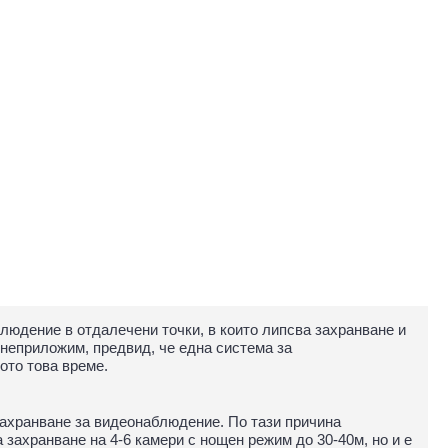
людение в отдалечени точки, в които липсва захранване и
 неприложим, предвид, че една система за
ото това време.
захранване за видеонаблюдение. По тази причина
а захранване на 4-6 камери с нощен режим до 30-40м, но и е