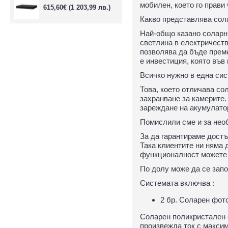
мобилен, което го прави
615,60€
(1 203,99 лв.)
Какво представлява сол
Най-общо казано соларн
светлина в електричеств
позволява да бъде преме
е инвестиция, която във
Всичко нужно в една сис
Това, което отличава со
захранване за камерите.
зареждане на акумулатор
Помислили сме и за необ
За да гарантираме достъ
Така клиентите ни няма 
функционалност можете д
По долу може да се запо
Системата включва :
2 бр. Соларен фот
Соларен поликристален 
произвежда ток с максим