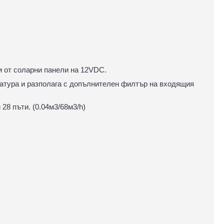
и от соларни панели на 12VDC.
ратура и разполага с допълнителен филтър на входящия
28 пъти. (0.04м3/68м3/h)