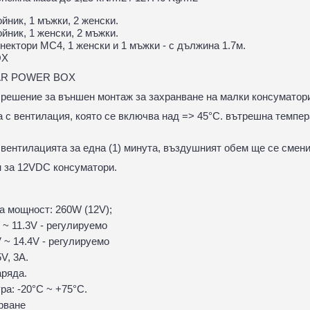
йник, 1 мъжки, 2 женски.
йник, 1 женски, 2 мъжки.
нектори MC4, 1 женски и 1 мъжки - с дължина 1.7м.
OX
LAR POWER BOX
о решение за външен монтаж за захранване на малки консуматор
а с вентилация, която се включва над => 45°C. вътрешна темпе
вентилацията за една (1) минута, въздушният обем ще се смени 
 за 12VDC консуматори.
 мощност: 260W (12V);
 ~ 11.3V - регулируемо
 ~ 14.4V - регулируемо
V, 3A.
ряда.
ра: -20°C ~ +75°C.
рване