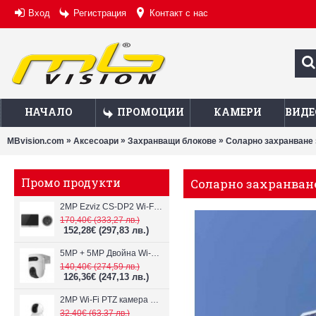
Вход
Регистрация
Контакт с нас
НАЧАЛО
ПРОМОЦИИ
КАМЕРИ
ВИДЕ
»
»
»
MBvision.com
Аксесоари
Захранващи блокове
Соларно захранване
Промо продукти
Соларно захранван
2MP Ezviz CS-DP2 Wi-Fi видеодомофон
170,40€
(333,27 лв.)
152,28€
(297,83 лв.)
5MP + 5MP Двойна Wi-Fi IP камера с два обектива Ezviz CS-H9c
140,40€
(274,59 лв.)
126,36€
(247,13 лв.)
2MP Wi-Fi PTZ камерa с микрофон и говорител Ezviz CS-TY1
32,40€
(63,37 лв.)