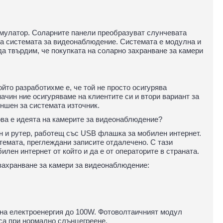
умулатор. Соларните панели преобразуват слунчевата
 за системата за видеонаблюдение. Системата е модулна и
да твърдим, че покупката на соларно захранване за камери
йто разработихме е, че той не просто осигурява
ачин ние осигуряваме на клиентите си и втори вариант за
ъншен за системата източник.
ова е идеята на камерите за видеонаблюдение?
ан и рутер, работещ със USB флашка за мобилен интернет.
темата, преглеждани записите отдалечено. С тази
лен интернет от който и да е от операторите в страната.
 захранване за камери за видеонаблюдение:
на електроенергия до 100W. Фотоволтаичният модул
 са при нормално слънцегреене.