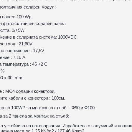
волтаичния соларен модул:
 панел: 100 Wp
н фотоволтаичен соларен панел
стта: 0/+5W
жение в соларната система: 1000VDC
ен ход : 21,60V
о напрежение : 17,5V
ение : 7,10 А
 температура : 45 +2 С
8 %
000 x 30 mm
е : МС4 соларни конектори,
те кабели с конектори : 100см.
ела по 100WP за монтаж на стълб - Ф90 и Ф100.
а за 2 панела за монтаж на стълб:
о устойчива на натоварвания. Изработена от алуминий и поцинко
 снежна маса до 1,25 kN/m2 / 127.46 Kg/m2