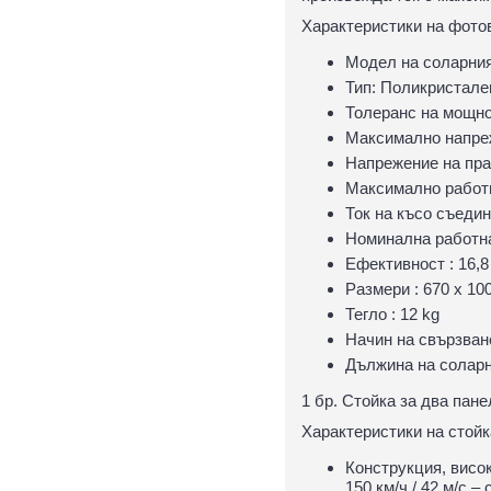
Характеристики на фото
Модел на соларния
Тип: Поликристале
Толеранс на мощно
Максимално напре
Напрежение на праз
Максимално работн
Ток на късо съедин
Номинална работна
Ефективност : 16,
Размери : 670 x 1
Тегло : 12 kg
Начин на свързван
Дължина на соларни
1 бр. Стойка за два пан
Характеристики на стойк
Конструкция, висок
150 км/ч / 42 м/с –