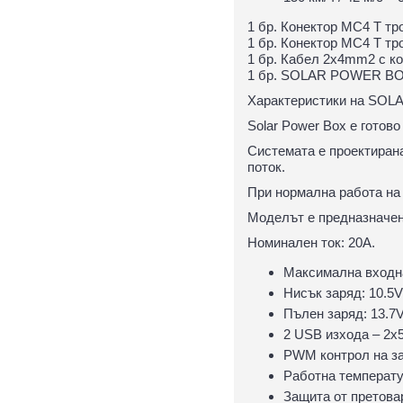
1 бр. Конектор MC4 T тро
1 бр. Конектор MC4 T тро
1 бр. Кабел 2x4mm2 с ко
1 бр. SOLAR POWER B
Характеристики на SO
Solar Power Box е готов
Системата е проектиран
поток.
При нормална работа на 
Моделът е предназначен
Номинален ток: 20А.
Максимална входна
Нисък заряд: 10.5V
Пълен заряд: 13.7V
2 USB изхода – 2x5
PWM контрол на за
Работна температу
Защита от претова