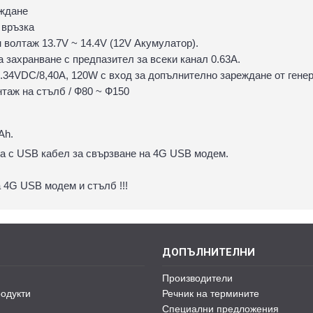
еждане
 връзка
 волтаж 13.7V ~ 14.4V (12V Акумулатор).
а захранване с предпазител за всеки канал 0.63А.
.34VDC/8,40A, 120W с вход за допълнително зареждане от гене
нтаж на стълб / Ф80 ~ Ф150
Ah.
рта с USB кабел за свързване на 4G USB модем.
а 4G USB модем и стълб !!!
ДОПЪЛНИТЕЛНИ
Производители
одукти
Речник на термините
Специални предложения