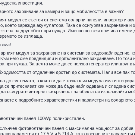
 чудесна инвестиция.
арното захранване за камери и защо мобилността е важна?
ият модул се състои от система соларни панели, инвертор и ак
о, което зарежда акумулатора. Така се осигурява захранване и
стена на друг обект при нужда. Именно по тази причина смеем 
 времето се изплаща.
тема!
ларният модул за захранване на системи за видеонаблюдение, ко
 Към него сме предвидили и допълнително захранване. По този н
а при нужда. За целта може да се ползва генератор или друг в
ходимостта от отдалечен достъп до системата. Нали все пак т
па до системата, в която и да е точка към модула има интегрир
да се притесняват как може да бъде наблюдавана и следена сис
а осигурите интернет свързаност на обекта си използвайки моби
знаете с подробните характеристики и параметри на соларното
оволтаичен панел 100Wp поликристален.
слънчев фотоволтаичен панел с максимална мощност за добив 
ални параметри от 17.5 V и 5.714 A, като посочените параметри