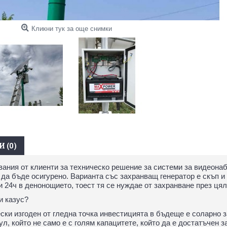
Кликни тук за още снимки
 (0)
ания от клиенти за техническо решение за системи за видеонаб
да бъде осигурено. Варианта със захранващ генератор е скъп и
24ч в денонощието, тоест тя се нуждае от захранване през цял
и казус?
ки изгоден от гледна точка инвестицията в бъдеще е соларно 
л, който не само е с голям капацитете, който да е достатъчен з