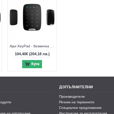
Ajax KeyPad - безжична клавиатура
104,40€
(204,18 лв.)
Купи
ДОПЪЛНИТЕЛНИ
Производители
одукти
Речник на термините
Специални предложения
ние на изплащане
Инструкции за експлоатация