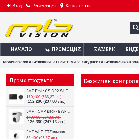
Вход
Регистрация
Контакт с нас
НАЧАЛО
ПРОМОЦИИ
КАМЕРИ
ВИДЕ
»
»
MBvision.com
Безжични СОТ системи за сигурност
Безжичен контроле
Промо продукти
Безжичен контролен
2MP Ezviz CS-DP2 Wi-Fi видеодомофон
170,40€
(333,27 лв.)
152,28€
(297,83 лв.)
5MP + 5MP Двойна Wi-Fi IP камера с два обектива Ezviz CS-H9c
140,40€
(274,59 лв.)
126,36€
(247,13 лв.)
2MP Wi-Fi PTZ камерa с микрофон и говорител Ezviz CS-TY1
32,40€
(63,37 лв.)