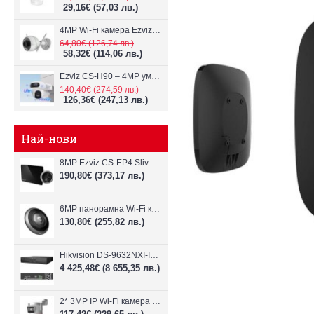
29,16€
(57,03 лв.)
4MP Wi-Fi камерa Ezviz CS-H3c с микрофон и говорител
64,80€
(126,74 лв.)
58,32€
(114,06 лв.)
Ezviz CS-H90 – 4MP умна Wi-Fi камера, два обектива и цветен нощен
140,40€
(274,59 лв.)
126,36€
(247,13 лв.)
Най-нови
8MP Ezviz CS-EP4 Sliver Wi-Fi видеодомофон
190,80€
(373,17 лв.)
6MP панорамна Wi-Fi камерa Ezviz CS-E4p
130,80€
(255,82 лв.)
Hikvision DS-9632NXI-I8/VPro – 32-канален NVR с интелигентен AI анализ
4 425,48€
(8 655,35 лв.)
2* 3MP IP Wi-Fi камера Dahua P3D-3F-PV-P-0280B/0600B-PRO