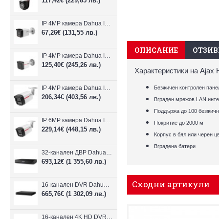
117,42€
(229,65 лв.)
IP 4MP камера Dahua IPC-B1E40-A-0280B, 2.8mm, IR 30m
67,26€
(131,55 лв.)
ОПИСАНИЕ
ОТЗИВИ
IP 4MP камера Dahua IPC-HFW1439TC1-A-LED-0280B-PRO, 2.8mm, IR 30m
125,40€
(245,26 лв.)
Характеристики на Ajax 
IP 4MP камера Dahua IPC-HFW2449TL-S-LED-0280B-PRO, 2.8mm, IR 50m
Безжичен контролен пане
206,34€
(403,56 лв.)
Вграден мрежов LAN инт
Поддържа до 100 безжичн
IP 6MP камера Dahua IPC-HFW2649TL-S-LED-0280B-PRO, 2.8mm, IR 50m
Покритие до 2000 м
229,14€
(448,15 лв.)
Корпус в
бял или черен ц
Вградена батери
32-канален ДВР Dahua XVR5232AN-I3/Т
693,12€
(1 355,60 лв.)
Сходни артикули
16-канален DVR Dahua XVR5216AN-4KL-I3/T + 16 IP
665,76€
(1 302,09 лв.)
16-канален 4K HD DVR Dahua XVR5116H-4KL-I3/T + 16 IP камери