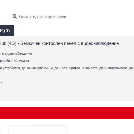
Кликни тук за още снимки
 (0)
Hub (4G) - Безжичен контролен панел с видеонаблюдение
л с видеонаблюдение
ерфейс + 4G
модем
и устройства, до 10 камери/DVR-и, до 1 разширител
на обхвата, до 50 потребителя, до
вят