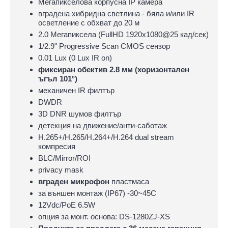
Мегапикселова корпусна IP камера
вградена хибридна светлина - бяла и/или IR
осветление с обхват до 20 м
2.0 Мегапиксела (FullHD 1920x1080@25 кад/сек)
1/2.9" Progressive Scan CMOS сензор
0.01 Lux (0 Lux IR on)
фиксиран обектив 2.8 мм (хоризонтален
ъгъл 101°)
механичен IR филтър
DWDR
3D DNR шумов филтър
детекция на движение/анти-саботаж
H.265+/H.265/H.264+/H.264 dual stream
компресия
BLC/Mirror/ROI
privacy mask
вграден микрофон
пластмаса
за външен монтаж (IP67) -30~45C
12Vdc/PoE 6.5W
опция за монт. основа: DS-1280ZJ-XS