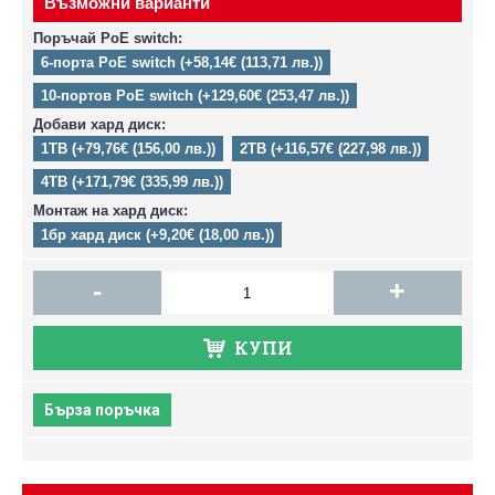
Възможни варианти
Поръчай PoE switch:
6-порта PoE switch (+58,14€ (113,71 лв.))
10-портов PoE switch (+129,60€ (253,47 лв.))
Добави хард диск:
1TB (+79,76€ (156,00 лв.))
2TB (+116,57€ (227,98 лв.))
4TB (+171,79€ (335,99 лв.))
Монтаж на хард диск:
1бр хард диск (+9,20€ (18,00 лв.))
-
+
КУПИ
Бърза поръчка