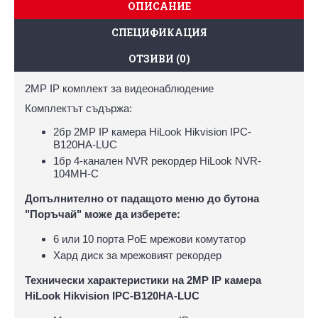
ОПИСАНИЕ
СПЕЦИФИКАЦИЯ
ОТЗИВИ (0)
2MP IP комплект за видеонаблюдение
Комплектът съдържа:
2бр 2MP IP камера HiLook Hikvision IPC-
B120HA-LUC
1бр 4-канален NVR рекордер HiLook NVR-
104MH-C
Допълнително от падащото меню до бутона
"Поръчай" може да изберете:
6 или 10 порта PoE мрежови комутатор
Хард диск за мрежовият рекордер
Технически характеристики на 2MP IP камера
HiLook Hikvision IPC-B120HA-LUC