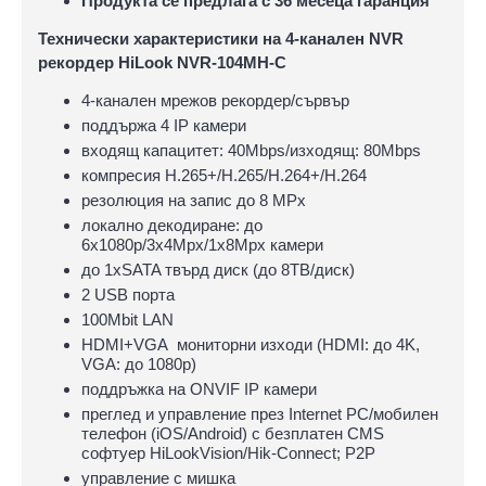
Продукта се предлага с 36 месеца гаранция
Технически характеристики на 4-канален NVR
рекордер HiLook NVR-104MH-C
4-канален мрежов рекордер/сървър
поддържа 4 IP камери
входящ капацитет: 40Mbps/изходящ: 80Mbps
компресия H.265+/H.265/H.264+/H.264
резолюция на запис до 8 MPx
локално декодиране: до
6x1080p/3x4Mpx/1x8Mpx камери
до 1хSATA твърд диск (до 8ТВ/диск)
2 USB порта
100Mbit LAN
HDMI+VGA мониторни изходи (HDMI: до 4K,
VGA: до 1080р)
поддръжка на ONVIF IP камери
преглед и управление през Internet PC/мобилен
телефон (iOS/Android) с безплатен CMS
софтуер HiLookVision/Hik-Connect; P2P
управлeние с мишка