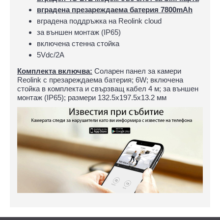
вградена презареждаема батерия 7800mAh
вградена поддръжка на Reolink cloud
за външен монтаж (IP65)
включена стенна стойка
5Vdc/2А
Комплекта включва:
Соларен панел за камери
Reolink с презареждаема батерия; 6W; включена
стойка в комплекта и свързващ кабел 4 м; за външен
монтаж (IP65); размери 132.5х197.5х13.2 мм