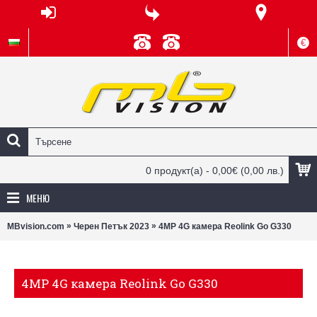
€
0 продукт(а) - 0,00€
(0,00 лв.)
МЕНЮ
»
»
MBvision.com
Черен Петък 2023
4MP 4G камера Reolink Go G330
4MP 4G камера Reolink Go G330