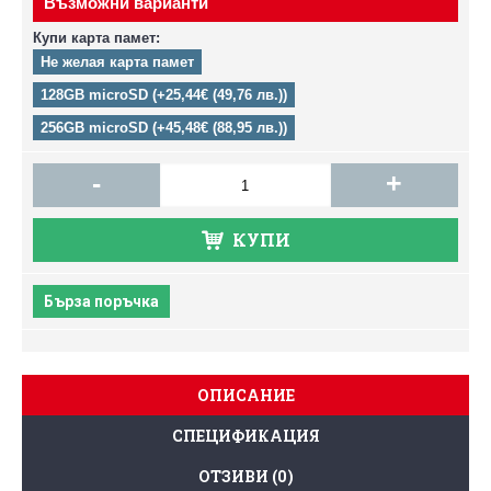
Възможни варианти
Купи карта памет:
Не желая карта памет
128GB microSD (+25,44€ (49,76 лв.))
256GB microSD (+45,48€ (88,95 лв.))
-
+
КУПИ
Бърза поръчка
ОПИСАНИЕ
СПЕЦИФИКАЦИЯ
ОТЗИВИ (0)