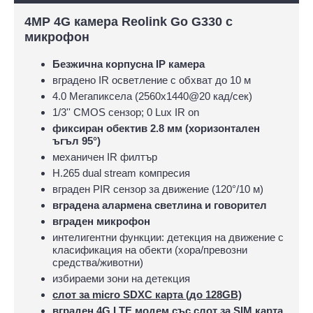
4MP 4G камера Reolink Go G330 с
микрофон
Безжична корпусна IP камера
вградено IR осветление с обхват до 10 м
4.0 Мегапиксела (2560x1440@20 кад/сек)
1/3'' CMOS сензор; 0 Lux IR on
фиксиран обектив 2.8 мм (хоризонтален
ъгъл 95°)
механичен IR филтър
H.265 dual stream компресия
вграден PIR сензор за движение (120°/10 м)
вградена алармена светлина и говорител
вграден микрофон
интелигентни функции: детекция на движение с
класификация на обекти (хора/превозни
средства/животни)
избираеми зони на детекция
слот за micro SDXC карта (до 128GB)
вграден 4G LTE модем със слот за SIM карта