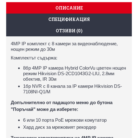
ОПИСАНИЕ
СПЕЦИФИКАЦИЯ
ОТЗИВИ (0)
4MP IP комплект с 8 камери за видеонаблюдение,
нощен режим до 30м
Комплектът съдържа:
8бр 4MP IP камера Hybrid ColorVu цветен нощен
режим Hikvision DS-2CD1043G2-LIU, 2.8мм
обектив, IR 30м
1бр NVR с 8 канала за IP камери Hikvision DS-
7108NI-Q1/M
Допълнително от падащото меню до бутона
"Поръчай" може да изберете:
6 или 10 порта PoE мрежови комутатор
Хард диск за мрежовият рекордер
Технически характеристики на 4MP IP камера