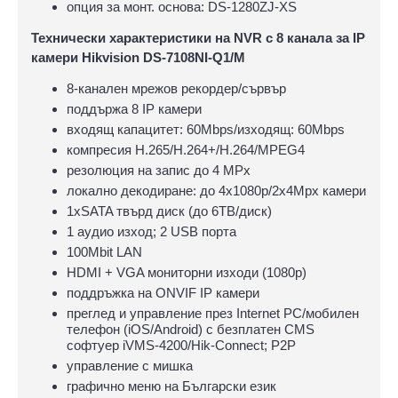
опция за монт. основа: DS-1280ZJ-XS
Технически характеристики на NVR с 8 канала за IP
камери Hikvision DS-7108NI-Q1/M
8-канален мрежов рекордер/сървър
поддържа 8 IP камери
входящ капацитет: 60Mbps/изходящ: 60Mbps
компресия H.265/H.264+/H.264/MPEG4
резолюция на запис до 4 MPx
локално декодиране: до 4x1080p/2x4Mpx камери
1хSATA твърд диск (до 6ТВ/диск)
1 аудио изход; 2 USB порта
100Mbit LAN
HDMI + VGA мониторни изходи (1080р)
поддръжка на ONVIF IP камери
преглед и управление през Internet PC/мобилен
телефон (iOS/Android) с безплатен CMS
софтуер iVMS-4200/Hik-Connect; P2P
управлeние с мишка
графично меню на Български език