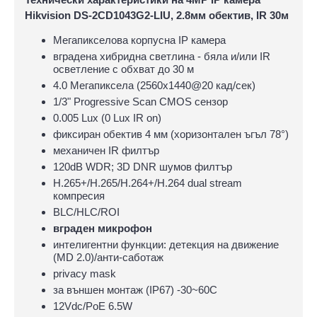
Hikvision DS-2CD1043G2-LIU, 2.8мм обектив, IR 30м
Мегапикселова корпусна IP камера
вградена хибридна светлина - бяла и/или IR
осветление с обхват до 30 м
4.0 Мегапиксела (2560x1440@20 кад/сек)
1/3" Progressive Scan CMOS сензор
0.005 Lux (0 Lux IR on)
фиксиран обектив 4 мм (хоризонтален ъгъл 78°)
механичен IR филтър
120dB WDR; 3D DNR шумов филтър
H.265+/H.265/H.264+/H.264 dual stream
компресия
BLC/HLC/ROI
вграден микрофон
интелигентни функции: детекция на движение
(MD 2.0)/анти-саботаж
privacy mask
за външен монтаж (IP67) -30~60C
12Vdc/PoE 6.5W