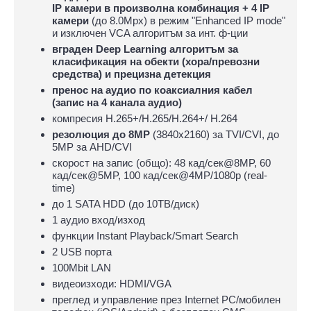
IP камери в произволна комбинация + 4 IP
камери
(до 8.0Mpx) в режим "Enhanced IP mode"
и изключен VCA алгоритъм за инт. ф-ции
вграден Deep Learning алгоритъм за
класификация на обекти (хора/превозни
средства) и прецизна детекция
пренос на аудио по коаксиалния кабел
(запис на 4 канала аудио)
компресия H.265+/H.265/H.264+/ H.264
резолюция до 8MP
(3840х2160) за TVI/CVI, до
5MP за AHD/CVI
скорост на запис (общо): 48 кад/сек@8MP, 60
кад/сек@5MP, 100 кад/сек@4MP/1080p (real-
time)
до 1 SATA HDD (до 10ТВ/диск)
1 аудио вход/изход
функции Instant Playback/Smart Search
2 USB порта
100Mbit LAN
видеоизходи: HDMI/VGA
преглед и управление през Internet PC/мобилен