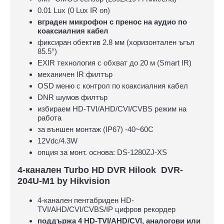
0.01 Lux (0 Lux IR on)
вграден микрофон с пренос на аудио по
коаксиалния кабел
фиксиран обектив 2.8 мм (хоризонтален ъгъл
85.5°)
EXIR технология с обхват до 20 м (Smart IR)
механичен IR филтър
OSD меню с контрол по коаксиалния кабел
DNR шумов филтър
избираем HD-TVI/AHD/CVI/CVBS режим на
работа
за външен монтаж (IP67) -40~60C
12Vdc/4.3W
опция за монт. основа: DS-1280ZJ-XS
4-канален Turbo HD DVR Hilook DVR-
204U-M1 by Hikvision
4-канален пентабриден HD-
TVI/AHD/CVI/CVBS/IP цифров рекордер
поддържа 4 HD-TVI/AHD/CVI, аналогови или