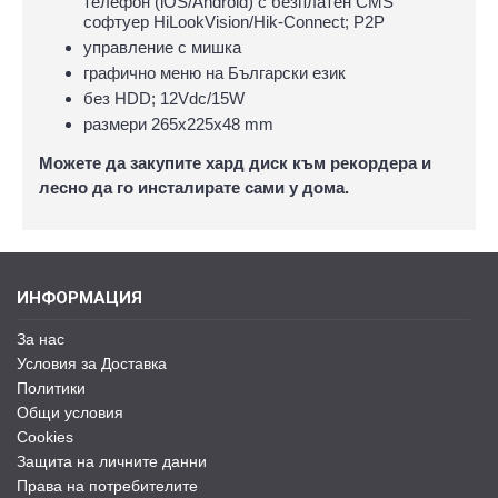
телефон (iOS/Android) с безплатен CMS
софтуер HiLookVision/Hik-Connect; P2P
управлeние с мишка
графично меню на Български език
без HDD; 12Vdc/15W
размери 265х225х48 mm
Можете да закупите хард диск към рекордера и
лесно да го инсталирате сами у дома.
ИНФОРМАЦИЯ
За нас
Условия за Доставка
Политики
Общи условия
Cookies
Защита на личните данни
Права на потребителите