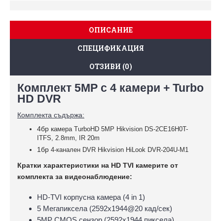
ОПИСАНИЕ
СПЕЦИФИКАЦИЯ
ОТЗИВИ (0)
Комплект 5MP с 4 камери + Turbo
HD DVR
Комплекта съдържа:
4бр к
амера TurboHD 5MP Hikvision DS-2CE16H0T-
ITFS, 2.8mm, IR 20m
1бр
4-канален DVR Hikvision HiLook DVR-204U-M1
Кратки характеристики на HD TVI камерите от
комплекта за видеонаблюдение:
HD-TVI корпусна камера (4 in 1)
5 Мегапиксела (2592х1944@20 кад/сек)
5MP CMOS сензор (2592x1944 пиксела)