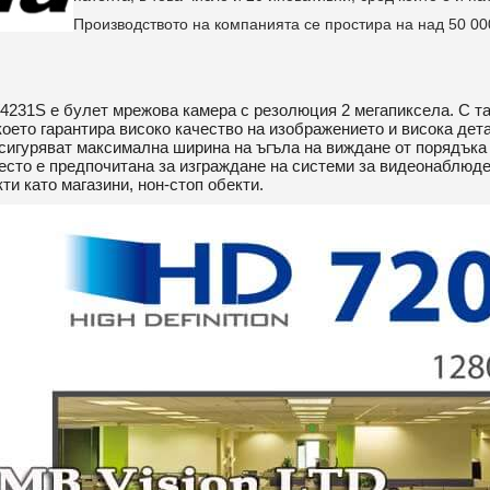
Производството на компанията се простира на над 50 000
4231S
е булет мрежова камера с резолюция 2 мегапиксела. С та
 което гарантира високо качество на изображението и висока дет
сигуряват максимална ширина на ъгъла на виждане от порядъка 
сто е предпочитана за изграждане на системи за видеонаблюден
ти като магазини, нон-стоп обекти.