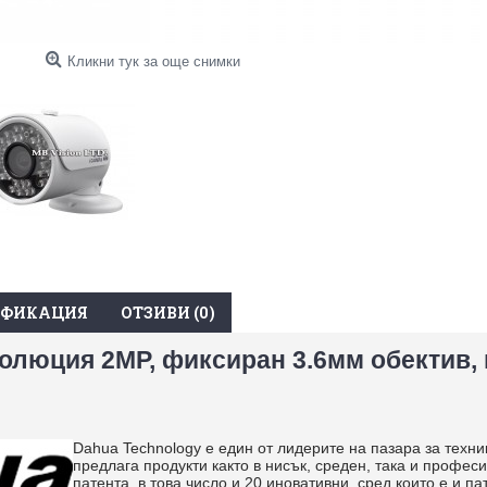
Кликни тук за още снимки
ИФИКАЦИЯ
ОТЗИВИ (0)
золюция 2MP, фиксиран 3.6мм обектив,
Dahua Technology е един от лидерите на пазара за техн
предлага продукти както в нисък, среден, така и профе
патента, в това число и 20 иновативни, сред които е и п