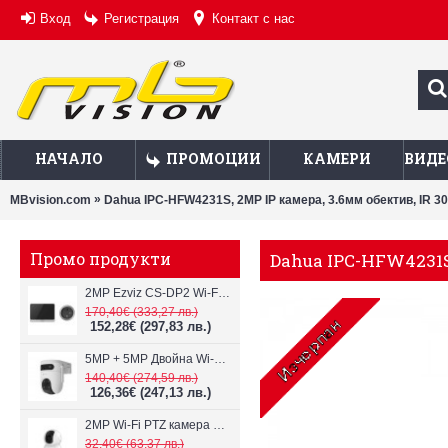
Вход
Регистрация
Контакт с нас
НАЧАЛО
ПРОМОЦИИ
КАМЕРИ
ВИДЕ
»
MBvision.com
Dahua IPC-HFW4231S, 2MP IP камера, 3.6мм обектив, IR 3
Промо продукти
Dahua IPC-HFW4231S,
2MP Ezviz CS-DP2 Wi-Fi видеодомофон
170,40€
(333,27 лв.)
152,28€
(297,83 лв.)
5MP + 5MP Двойна Wi-Fi IP камера с два обектива Ezviz CS-H9c
140,40€
(274,59 лв.)
126,36€
(247,13 лв.)
2MP Wi-Fi PTZ камерa с микрофон и говорител Ezviz CS-TY1
32,40€
(63,37 лв.)