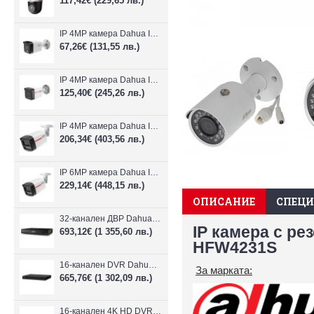
117,42€
(229,65 лв.)
IP 4MP камера Dahua IPC-B1E40-A-0280B, 2.8mm, IR 30m
67,26€
(131,55 лв.)
IP 4MP камера Dahua IPC-HFW1439TC1-A-LED-0280B-PRO, 2.8mm, IR 30m
125,40€
(245,26 лв.)
IP 4MP камера Dahua IPC-HFW2449TL-S-LED-0280B-PRO, 2.8mm, IR 50m
206,34€
(403,56 лв.)
IP 6MP камера Dahua IPC-HFW2649TL-S-LED-0280B-PRO, 2.8mm, IR 50m
229,14€
(448,15 лв.)
ОПИСАНИЕ
СПЕЦ
32-канален ДВР Dahua XVR5232AN-I3/Т
IP камера с ре
693,12€
(1 355,60 лв.)
HFW4231S
16-канален DVR Dahua XVR5216AN-4KL-I3/T + 16 IP
За марката:
665,76€
(1 302,09 лв.)
16-канален 4K HD DVR Dahua XVR5116H-4KL-I3/T + 16 IP камери