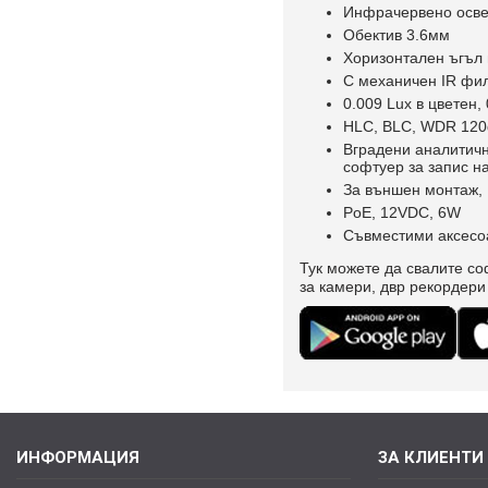
Инфрачервено осве
Обектив 3.6мм
Хоризонтален ъгъл 
С механичен IR фи
0.009 Lux в цветен,
HLC, BLC, WDR 120dB
Вградени аналитичн
софтуер за запис н
За външен монтаж, 
PoE, 12VDC, 6W
Съвместими аксесоа
Тук можете да свалите со
за камери, двр рекордери
ИНФОРМАЦИЯ
ЗА КЛИЕНТИ