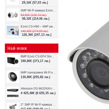
29,16€
(57,03 лв.)
4MP Wi-Fi камерa Ezviz CS-H3c с микрофон и говорител
64,80€
(126,74 лв.)
58,32€
(114,06 лв.)
Ezviz CS-H90 – 4MP умна Wi-Fi камера, два обектива и цветен нощен
140,40€
(274,59 лв.)
126,36€
(247,13 лв.)
Най-нови
8MP Ezviz CS-EP4 Sliver Wi-Fi видеодомофон
190,80€
(373,17 лв.)
6MP панорамна Wi-Fi камерa Ezviz CS-E4p
130,80€
(255,82 лв.)
Hikvision DS-9632NXI-I8/VPro – 32-канален NVR с интелигентен AI анализ
4 425,48€
(8 655,35 лв.)
2* 3MP IP Wi-Fi камера Dahua P3D-3F-PV-P-0280B/0600B-PRO