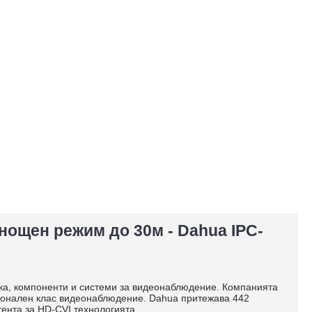
 нощен режим до 30м - Dahua IPC-
ика, компоненти и системи за видеонаблюдение. Компанията
сионален клас видеонаблюдение. Dahua притежава 442
атента за HD-CVI технологията.