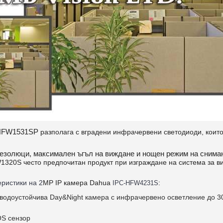
HFW1531SP
разполага с вградени инфрачервени светодиоди, които
езолюци, максимален ъгъл на виждане и нощен режим на снимане 
W1320S
често предпочитан продукт при изграждане на система за 
еристики на 2
MP IP камера Dahua
:
IPC-HFW4231S
 водоустойчива Day&Night камера с инфрачервено осветление до 3
OS сензор