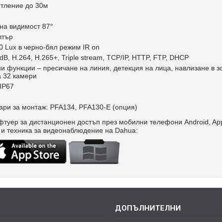
тление до 30м
на видимост 87°
лтър
 0 Lux в черно-бял режим IR on
, H.264, H.265+, Triple stream, TCP/IP, HTTP, FTP, DHCP
и функции – пресичане на линия, детекция на лица, навлизане в з
а 32 камери
IP67
ри за монтаж: PFA134, PFA130-E (опция)
фтуер за дистанционен достъп през мобилни телефони Android, Ap
 и техника за видеонаблюдение на Dahua:
ДОПЪЛНИТЕЛНИ