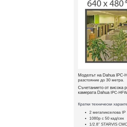
Моделът на Dahua
IPC-
разстояние до 30 метра.
Съчетанието от висока р
камерата Dahua
IPC-HF
Кратки технически характ
2 мегапикселова IP
1080p с 50 кад/сек
1/2.8” STARVIS CM