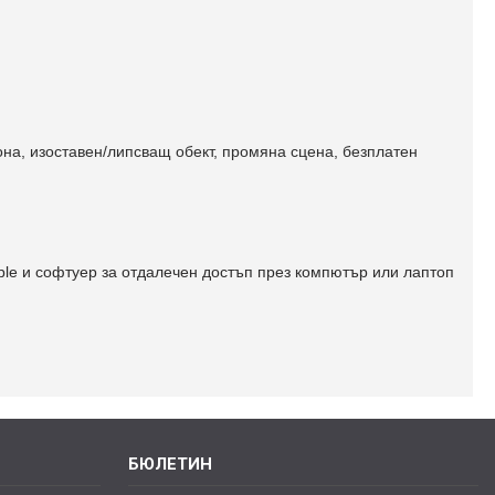
она, изоставен/липсващ обект, промяна сцена, безплатен
ple и софтуер за отдалечен достъп през компютър или лаптоп
БЮЛЕТИН