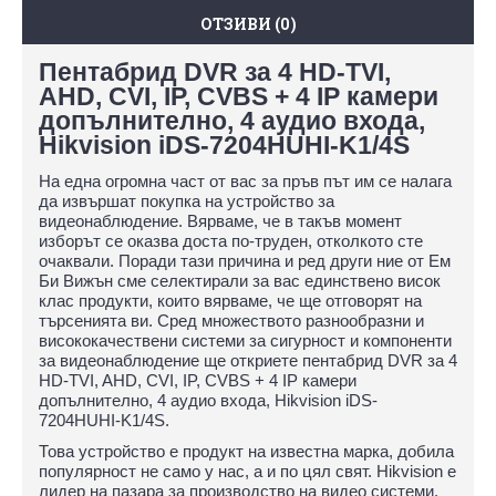
ОТЗИВИ (0)
Пентабрид DVR за 4 HD-TVI,
AHD, CVI, IP, CVBS + 4 IP камери
допълнително, 4 аудио входа,
Hikvision iDS-7204HUHI-K1/4S
На една огромна част от вас за пръв път им се налага
да извършат покупка на устройство за
видеонаблюдение. Вярваме, че в такъв момент
изборът се оказва доста по-труден, отколкото сте
очаквали. Поради тази причина и ред други ние от Ем
Би Вижън сме селектирали за вас единствено висок
клас продукти, които вярваме, че ще отговорят на
търсенията ви. Сред множеството разнообразни и
висококачествени системи за сигурност и компоненти
за видеонаблюдение ще откриете пентабрид DVR за 4
HD-TVI, AHD, CVI, IP, CVBS + 4 IP камери
допълнително, 4 аудио входа, Hikvision iDS-
7204HUHI-K1/4S.
Това устройство е продукт на известна марка, добила
популярност не само у нас, а и по цял свят. Hikvision е
лидер на пазара за производство на видео системи.