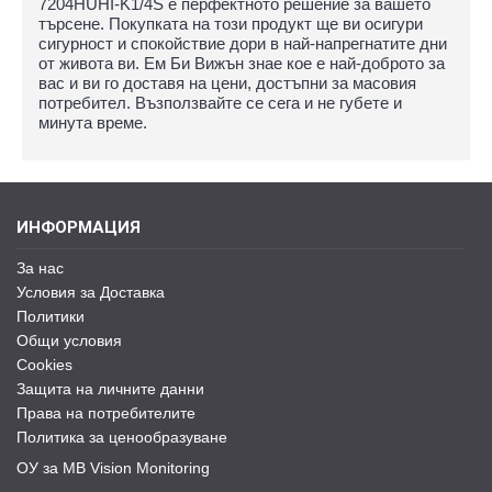
7204HUHI-K1/4S е перфектното решение за вашето
търсене. Покупката на този продукт ще ви осигури
сигурност и спокойствие дори в най-напрегнатите дни
от живота ви. Ем Би Вижън знае кое е най-доброто за
вас и ви го доставя на цени, достъпни за масовия
потребител. Възползвайте се сега и не губете и
минута време.
ИНФОРМАЦИЯ
За нас
Условия за Доставка
Политики
Общи условия
Cookies
Защита на личните данни
Права на потребителите
Политика за ценообразуване
ОУ за MB Vision Monitoring