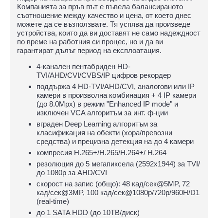
Компанията за пръв път е въвела балансираното
съотношение между качество и цена, от което днес
можете да се възползвате. Тя успява да произведе
устройства, които да ви доставят не само надеждност
по време на работния си процес, но и да ви
гарантират дълъг период на експлоатация.
4-канален пентабриден HD-
TVI/AHD/CVI/CVBS/IP цифров рекордер
поддържа 4 HD-TVI/AHD/CVI, аналогови или IP
камери в произволна комбинация + 4 IP камери
(до 8.0Mpx) в режим "Enhanced IP mode" и
изключен VCA алгоритъм за инт. ф-ции
вграден Deep Learning алгоритъм за
класификация на обекти (хора/превозни
средства) и прецизна детекция на до 4 камери
компресия H.265+/H.265/H.264+/ H.264
резолюция до 5 мегапиксела (2592х1944) за TVI/
до 1080p за AHD/CVI
скорост на запис (общо): 48 кад/сек@5MP, 72
кад/сек@3MP, 100 кад/сек@1080p/720p/960H/D1
(real-time)
до 1 SATA HDD (до 10ТВ/диск)