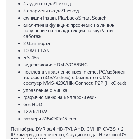
4 аудио входа/1 изход
4 алармени входа/1 изход
функции Instant Playback/Smart Search
аналитични функции: пресичане на линия/
нарушение на зона/детекция на звук/анти-
саботаж
2 USB порта
100Mbit LAN
RS-485
видеоизходи: HDMI/VGA/BNC
преглед и управление през Internet PC/мобилен
телефон (iOS/Android) с безплатен CMS
софтуер iVMS-4200/Hik-Connect; P2P (HikCloud)
управлeние с мишка
графично меню на Български език
без HDD
12Vdc/10W
размери 315х242х45 mm
Пентабрид DVR за 4 HD-TVI, AHD, CVI, IP, CVBS + 2
IP камери допълнително, 4 аудио входа, Hikvision iDS-