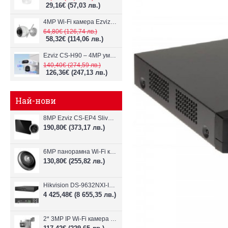
29,16€
(57,03 лв.)
4MP Wi-Fi камерa Ezviz CS-H3c с микрофон и говорител
64,80€
(126,74 лв.)
58,32€
(114,06 лв.)
Ezviz CS-H90 – 4MP умна Wi-Fi камера, два обектива и цветен нощен
140,40€
(274,59 лв.)
126,36€
(247,13 лв.)
Най-нови
8MP Ezviz CS-EP4 Sliver Wi-Fi видеодомофон
190,80€
(373,17 лв.)
6MP панорамна Wi-Fi камерa Ezviz CS-E4p
130,80€
(255,82 лв.)
Hikvision DS-9632NXI-I8/VPro – 32-канален NVR с интелигентен AI анализ
4 425,48€
(8 655,35 лв.)
2* 3MP IP Wi-Fi камера Dahua P3D-3F-PV-P-0280B/0600B-PRO