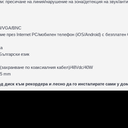
и: пресичане на линия/нарушение на зона/детекция на звук/ант
MI/VGA/BNC
ние през Internet PC/мобилен телефон (iOS/Android) с безплате
ка
Български език
(захранване по коаксиалния кабел)/48Vdc/40W
45 mm
д диск към рекордера и лесно да го инсталирате сами у дом