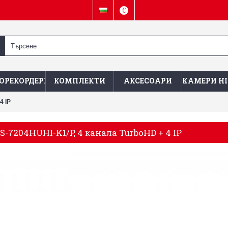
€
ОРЕКОРДЕРИ
КОМПЛЕКТИ
АКСЕСОАРИ
КАМЕРИ HI
4 IP
S-7204HUHI-K1/P, 4 канала TurboHD + 4 IP