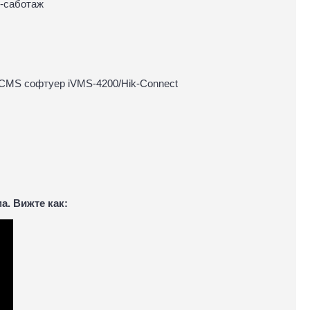
и-саботаж
н CMS софтуер iVMS-4200/Hik-Connect
а. Вижте как: