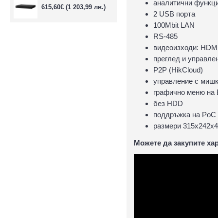
аналитични функци
615,60€
(1 203,99 лв.)
2 USB порта
100Mbit LAN
RS-485
видеоизходи: HD
преглед и управле
P2P (HikCloud)
управлeние с миш
графично меню на 
без HDD
поддръжка на PoC 
размери 315х242х
Можете да закупите хар