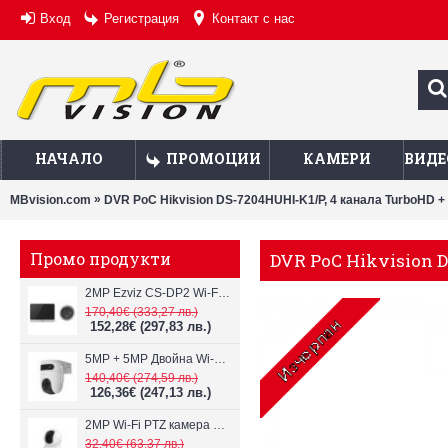
Вход
Регистрация
Контакт с нас
НАЧАЛО
ПРОМОЦИИ
КАМЕРИ
ВИДЕ
»
MBvision.com
DVR PoC Hikvision DS-7204HUHI-K1/P, 4 канала TurboHD + 
Промо продукти
DVR PoC Hikvision D
2MP Ezviz CS-DP2 Wi-Fi видеодомофон
170,40€
(333,27 лв.)
152,28€
(297,83 лв.)
5MP + 5MP Двойна Wi-Fi IP камера с два обектива Ezviz CS-H9c
140,40€
(274,59 лв.)
126,36€
(247,13 лв.)
2MP Wi-Fi PTZ камерa с микрофон и говорител Ezviz CS-TY1
32,40€
(63,37 лв.)