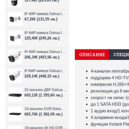
117,42€
(229,65 лв.)
IP 4MP камера Dahua IPC-B1E40-A-0280B, 2.8mm, IR 30m
67,26€
(131,55 лв.)
IP 4MP камера Dahua IPC-HFW1439TC1-A-LED-0280B-PRO, 2.8mm, IR 30m
125,40€
(245,26 лв.)
IP 4MP камера Dahua IPC-HFW2449TL-S-LED-0280B-PRO, 2.8mm, IR 50m
ОПИСАНИЕ
СПЕЦ
206,34€
(403,56 лв.)
4-канален пентабр
IP 6MP камера Dahua IPC-HFW2649TL-S-LED-0280B-PRO, 2.8mm, IR 50m
229,14€
(448,15 лв.)
поддържа 4 HD-TVI/
компресия H.265+/
32-канален ДВР Dahua XVR5232AN-I3/Т
резолюция до 8 ме
693,12€
(1 355,60 лв.)
скорост на запис 
до 1 SATA HDD (до
16-канален DVR Dahua XVR5216AN-4KL-I3/T + 16 IP
1 аудио вход/1 изх
665,76€
(1 302,09 лв.)
4 алармени входа/
функции Instant Pl
16-канален 4K HD DVR Dahua XVR5116H-4KL-I3/T + 16 IP камери