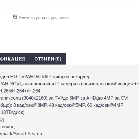
Кликни тук за още снимки
ИФИКАЦИЯ
ОТЗИВИ (0)
иден HD-TVI/AHD/CVI/IP цифров рекордер
AHD/CVI, аналогови или IP камери в произволна комбинация + 4 
H.265/H.264+/H.264
гапиксела (3840х2160) за TVI/до 5MP за AHD/до 4MP за CVI
(общо): 8 кад/сек@8MP, 48 кад/сек@5MP, 60 кад/сек@4MP
 10ТВ/диск)
од
1 изход
ayback/Smart Search