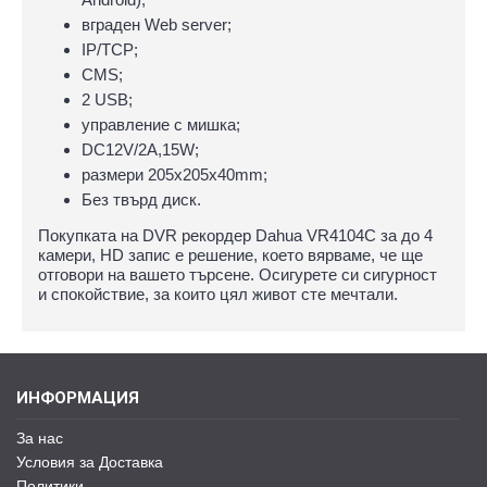
вграден Web server;
IP/TCP;
CMS;
2 USB;
управление с мишка;
DC12V/2A,15W;
размери 205x205х40mm;
Без твърд диск.
Покупката на DVR рекордер Dahua VR4104С за до 4
камери, HD запис е решение, което вярваме, че ще
отговори на вашето търсене. Осигурете си сигурност
и спокойствие, за които цял живот сте мечтали.
ИНФОРМАЦИЯ
За нас
Условия за Доставка
Политики