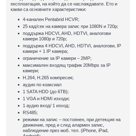
експлоатация, на който да се наслаждавате. Ето и
какви са основните характеристики:
4-канален Pentabrid HCVR;
25 кад/сек на камера запис при 1080N и 720p;
поддържа HDCVI, AHD, HDTVI, аналогови
камери 1080р и 720р;
поддържа 4 HDCVI, AHD, HDTVI, аналогови, IP
камери + 1 IP камерa;
ограничение за IP камери – 2МP;
максимален входящ трафик 20Mbps за IP
камери;
H.264, H.265 компресия;
аудио по коаксиал
1 SATA HDD (до 6TB);
1 VGA и HDMI изходи;
1 аудио вход/ 1 изход;
RS485;
режими на запис – постоянен, при детекция на
движение, пред и след алармен запис,
наблюдение през моб. тел. (iPhone, iPad,
Android);