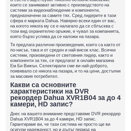
които се занимават активно с производството на
системи за видеонаблюдение и компоненти,
предназначени за самите тях. Сред лидерите в тази
сфера е марката Dahua. Навярно всеки един от вас,
на когото някога му се е налагало да се сблъсква с
този вид охранително оръжие, е чувал за компанията,
която бързо успява да се наложи на пазара.
Тя предлага различни произведения, които са както от
по-нисък, така и от среден и най-висок клас. Всички
системи, произведени от световния лидер, както и
компоненти за тях, се предлагат в онлайн магазина
Ем Би Вижън. Селектирали сме ви най-доброто,
появявало се някога на пазара, и то на цени, достъпни
за масовия потребител.
Какви са основните
характеристики на DVR
рекордер Dahua XVR1B04 за до 4
камери, HD запис?
Днес на вашето внимание представяме DVR рекордер
Dahua XVR1B04 за до 4 камери, HD запис.
Гарантираме ви, че тази система не просто ще ви
осигури надеждност, но и дълъг период на