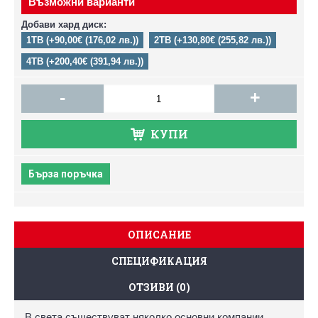
Възможни варианти
Добави хард диск:
1TB (+90,00€ (176,02 лв.))
2TB (+130,80€ (255,82 лв.))
4TB (+200,40€ (391,94 лв.))
-
+
КУПИ
Бърза поръчка
ОПИСАНИЕ
СПЕЦИФИКАЦИЯ
ОТЗИВИ (0)
В света съществуват няколко основни компании,