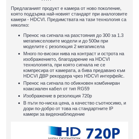
Предлаганият продукт е камера от ново поколение,
която поддържа най-новият стандарт при аналоговите
камери - HDCVI. Предимствата на тази технология са
няколко:
Пренос на сигнала на разстояния до 300 за 1.3
мегапикселовите модели и до 500м при
моделите с резолюция 2 мегапиксела
Много по-високи нива на контраст и острота на
изображението, благодарение на HDCVI
технологията, при която сигнала не се
компресира от камерата, а бива предавано към
HDCVI ДВР рекордера чрез HDCVI интерфейс.
Пренос на сигнала по обикновен комбиниран
коаксиален кабел от тип RG59
Изображение в резолюция 720p
В пъти по-ниска цена, а качество съотносимо, и
дори по-добро от това на стандартните IP
камери за видеонаблюдение