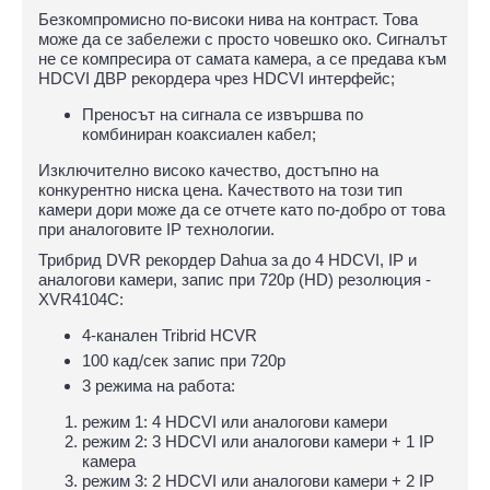
Безкомпромисно по-високи нива на контраст. Това
може да се забележи с просто човешко око. Сигналът
не се компресира от самата камера, а се предава към
HDCVI ДВР рекордера чрез HDCVI интерфейс;
Преносът на сигнала се извършва по
комбиниран коаксиален кабел;
Изключително високо качество, достъпно на
конкурентно ниска цена. Качеството на този тип
камери дори може да се отчете като по-добро от това
при аналоговите IP технологии.
Трибрид DVR рекордер Dahua за до 4 HDCVI, IP и
аналогови камери, запис при 720p (HD) резолюция -
XVR4104C:
4-канален Tribrid HCVR
100 кад/сек запис при 720р
3 режима на работа:
режим 1: 4 HDCVI или аналогови камери
режим 2: 3 HDCVI или аналогови камери + 1 IP
камера
режим 3: 2 HDCVI или аналогови камери + 2 IP