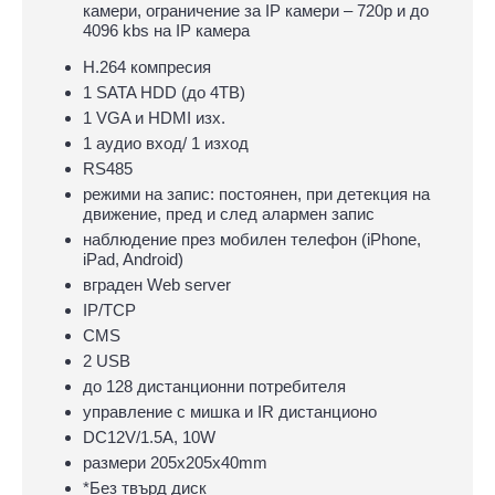
камери, ограничение за IP камери – 720р и до
4096 kbs на IP камера
H.264 компресия
1 SATA HDD (до 4TB)
1 VGA и HDMI изх.
1 аудио вход/ 1 изход
RS485
режими на запис: постоянен, при детекция на
движение, пред и след алармен запис
наблюдение през мобилен телефон (iPhone,
iPad, Android)
вграден Web server
IP/TCP
CMS
2 USB
до 128 дистанционни потребителя
управление с мишка и IR дистанционо
DC12V/1.5A, 10W
размери 205x205х40mm
*Без твърд диск