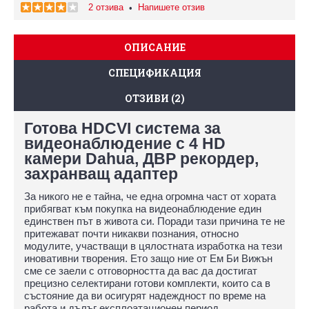
2 отзива
Напишете отзив
•
ОПИСАНИЕ
СПЕЦИФИКАЦИЯ
ОТЗИВИ (2)
Готова HDCVI система за
видеонаблюдение с 4 HD
камери Dahua, ДВР рекордер,
захранващ адаптер
За никого не е тайна, че една огромна част от хората
прибягват към покупка на видеонаблюдение един
единствен път в живота си. Поради тази причина те не
притежават почти никакви познания, относно
модулите, участващи в цялостната изработка на тези
иновативни творения. Ето защо ние от Ем Би Вижън
сме се заели с отговорността да вас да достигат
прецизно селектирани готови комплекти, които са в
състояние да ви осигурят надеждност по време на
работа и дълъг експлоатационен период.