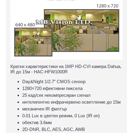
Кратки характеристики на 1MP HD-CVI камера Dahua,
IR до 15м - HAC-HFW1000R
Day&Night 1/2.7” CMOS сензор
1280×720 ефективни пиксела
25 кад/сек некомпресиран сигнал
интелигентно инфрачервено осветление до 15м
механичен IR филтър
0.01 Lux в цветен режим, 0 Lux (IR on)
обектив 3.6мм
2D-DNR, BLC, AES, AGC, AWB