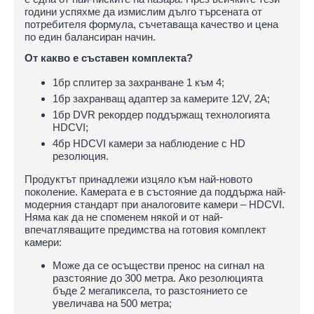
години успяхме да измислим дълго търсената от
потребителя формула, съчетаваща качество и цена
по един балансиран начин.
От какво е съставен комплекта?
1бр сплитер за захранване 1 към 4;
1бр захранващ адаптер за камерите 12V, 2A;
1бр DVR рекордер поддържащ технологията
HDCVI;
4бр HDCVI камери за наблюдение с HD
резолюция.
Продуктът принадлежи изцяло към най-новото
поколение. Камерата е в състояние да поддържа най-
модерния стандарт при аналоговите камери – HDCVI.
Няма как да не споменем някой и от най-
впечатляващите предимства на готовия комплект
камери:
Може да се осъществи пренос на сигнал на
разстояние до 300 метра. Ако резолюцията
бъде 2 мегапиксела, то разстоянието се
увеличава на 500 метра;