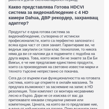
Какво представлява Готова HDCVI
система за видеонаблюдение с 4 HD
камери Dahua, ДВР рекордер, захранващ
адаптер?
Продуктът е една готова система за
видеонаблюдение, сътворена от истински
професионалисти, които са перфектно запознати с
всяка една част от своя занаят. Гарантираме ви, че
веднъж закупили си този клас технология, то никога
няма да ви се наложи да я подмените с подобна на
друга марка. Това, което може би не знаете за Ем Би
Вижън, е че ние предлагаме единствено продукти,
които са произведения на световно известни марки и
тяхното търсене непрестанно се покачва.
Сега да се върнем към функционалността на готовата
система, която ще откриете в онлайн магазина. Тя
предлага възможност за заснемане на запис в HD
резолюция. Този комплект се монтира несравнимо
лесно и бързо. Дори не се изисква от вас да
притежавате някакви специални умения или
компетенции. Цената, на която ви го предлагаме ние,
е една от най-ниските на пазара. През всичките тези