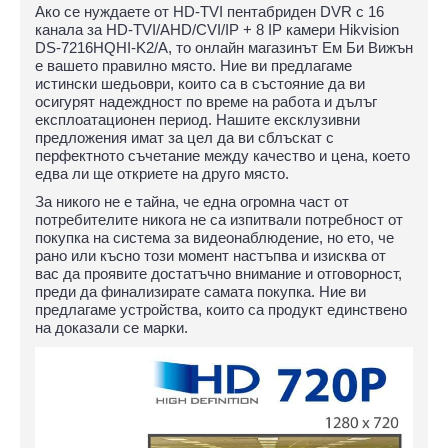
Ако се нуждаете от HD-TVI пентабриден DVR с 16
канала за HD-TVI/AHD/CVI/IP + 8 IP камери Hikvision
DS-7216HQHI-K2/A, то онлайн магазинът Ем Би Вижън
е вашето правилно място. Ние ви предлагаме
истински шедьоври, които са в състояние да ви
осигурят надеждност по време на работа и дълъг
експлоатационен период. Нашите ексклузивни
предложения имат за цел да ви сблъскат с
перфектното съчетание между качество и цена, което
едва ли ще откриете на друго място.
За никого не е тайна, че една огромна част от
потребителите никога не са изпитвали потребност от
покупка на система за видеонаблюдение, но ето, че
рано или късно този момент настъпва и изисква от
вас да проявите достатъчно внимание и отговорност,
преди да финализирате самата покупка. Ние ви
предлагаме устройства, които са продукт единствено
на доказали се марки.