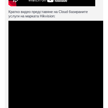
Кратко видео представяне на Cloud базираните
услуги на марката Hikvision: