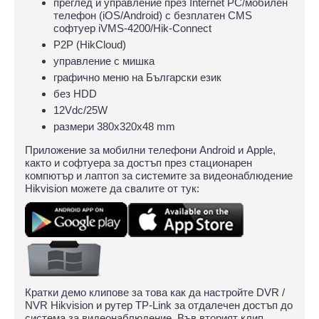
преглед и управление през Internet PC/мобилен
телефон (iOS/Android) с безплатен CMS
софтуер iVMS-4200/Hik-Connect
P2P (HikCloud)
управлeние с мишка
графично меню на Български език
без HDD
12Vdc/25W
размери 380х320х48 mm
Приложение за мобилни телефони Android и Apple,
както и софтуера за достъп през стационарен
компютър и лаптоп за системите за видеонаблюдение
Hikvision можете да свалите от тук:
Кратки демо клипове за това как да настройте DVR /
NVR Hikvision и рутер TP-Link за отдалечен достъп до
система за видеонаблюдение. Във вторият клип