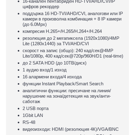
16-канален пентабриден HD-TVI/AHD/CVI/IP
цифров рекордер
поддържа 16 HD-TVI/AHD/CVI, аналогови или IP
камери в произволна комбинация + 8 IP камери
(до 6.0Mpx)
компресия H.265+/H.265/H.264+/H.264
резолюция до 2 мегапиксела (1920x1080)/4MP
Lite (1280x1440) за TVI/AHD/CVI
скорост на запис (общо): 240 кад/сек@4MP
Lite/1080p, 400 кад/сек@720p/960H/D1 (real-time)
до 2 SATA HDD (до 10ТВ/диск)
1 аудио вход/1 изход
16 алармени входа/4 изхода
функции Instant Playback/Smart Search
аналитични функции: пресичане на линия/
нарушение на зона/детекция на звук/анти-
саботаж
2 USB порта
1Gbit LAN
RS-48
видеоизходи: HDMI (резолюция 4К)/VGA/BNC