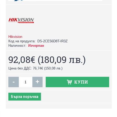
Hikvision
Код на продукта:
DS-2CE56D8T-IR3Z
Наличност:
Изчерпан
92,08€
(180,09 лв.)
Цена без ДДС: 76,74€
(150,08 лв.)
-
+
КУПИ
Бърза поръчка