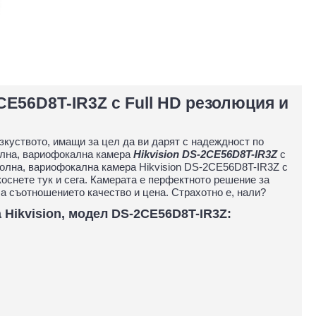
CE56D8T-IR3Z с Full HD резолюция и
зкуството, имащи за цел да ви дарят с надеждност по
олна, вариофокална камера
Hikvision DS-2CE56D8T-IR3Z
с
олна, вариофокална камера Hikvision DS-2CE56D8T-IR3Z с
оснете тук и сега. Камерата е перфектното решение за
а съотношението качество и цена. Страхотно е, нали?
Hikvision, модел DS-2CE56D8T-IR3Z: