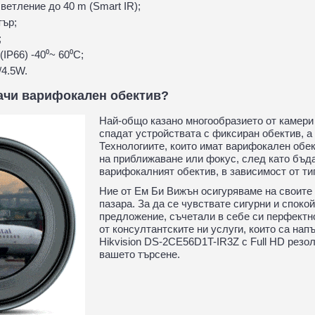
ветление до 40 m (Smart IR);
тър;
;
IP66) -40⁰~ 60⁰С;
/4.5W.
начи варифокален обектив?
Най-общо казано многообразието от камери 
спадат устройствата с фиксиран обектив, а 
Технологиите, които имат варифокален обек
на приближаване или фокус, след като бъд
варифокалният обектив, в зависимост от ти
Ние от Ем Би Вижън осигуряваме на своите 
пазара. За да се чувствате сигурни и споко
предложение, съчетали в себе си перфектн
от консултантските ни услуги, които са на
Hikvision DS-2CE56D1T-IR3Z с Full HD рез
вашето търсене.