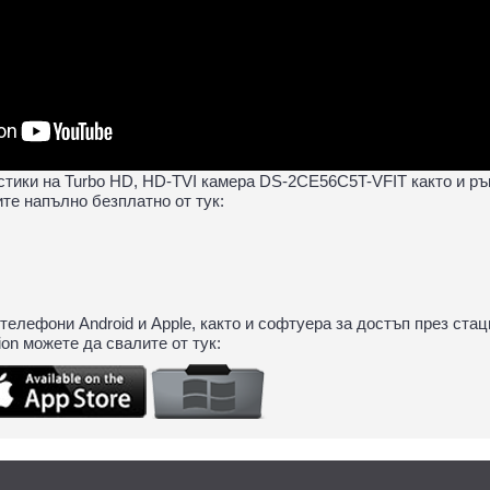
тики на Turbo HD, HD-TVI камера DS-2CE56C5T-VFIT както и рък
ите напълно безплатно от тук:
елефони Android и Apple, както и софтуера за достъп през ста
on можете да свалите от тук: