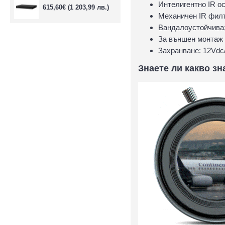
Интелигентно IR ос
615,60€
(1 203,99 лв.)
Механичен IR фил
Вандалоустойчива
За външен монтаж (
Захранване: 12Vdc
Знаете ли какво з