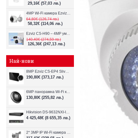
29,16€
(57,03 лв.)
4MP Wi-Fi камерa Ezviz CS-H3c с микрофон и говорител
64,80€
(126,74 лв.)
58,32€
(114,06 лв.)
Ezviz CS-H90 – 4MP умна Wi-Fi камера, два обектива и цветен нощен
140,40€
(274,59 лв.)
126,36€
(247,13 лв.)
Най-нови
8MP Ezviz CS-EP4 Sliver Wi-Fi видеодомофон
190,80€
(373,17 лв.)
6MP панорамна Wi-Fi камерa Ezviz CS-E4p
130,80€
(255,82 лв.)
Hikvision DS-9632NXI-I8/VPro – 32-канален NVR с интелигентен AI анализ
4 425,48€
(8 655,35 лв.)
2* 3MP IP Wi-Fi камера Dahua P3D-3F-PV-P-0280B/0600B-PRO