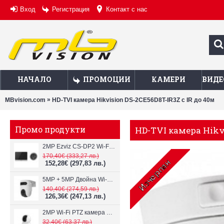
Вход
Регистрация
Контакт с нас
НАЧАЛО
ПРОМОЦИИ
КАМЕРИ
ВИДЕ
»
MBvision.com
HD-TVI камера Hikvision DS-2CE56D8T-IR3Z с IR до 40м
Промо продукти
HD-TVI камера Hikvi
2MP Ezviz CS-DP2 Wi-Fi видеодомофон
170,40€
(333,27 лв.)
152,28€
(297,83 лв.)
5MP + 5MP Двойна Wi-Fi IP камера с два обектива Ezviz CS-H9c
140,40€
(274,59 лв.)
126,36€
(247,13 лв.)
2MP Wi-Fi PTZ камерa с микрофон и говорител Ezviz CS-TY1
32,40€
(63,37 лв.)