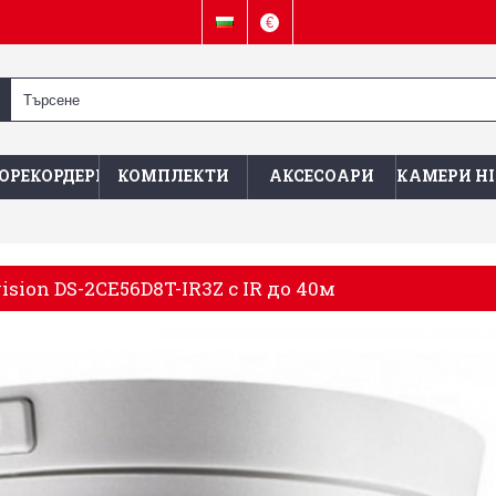
€
ОРЕКОРДЕРИ
КОМПЛЕКТИ
АКСЕСОАРИ
КАМЕРИ HI
sion DS-2CE56D8T-IR3Z с IR до 40м