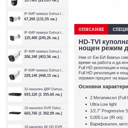
117,42€
(229,65 лв.)
IP 4MP камера Dahua IPC-B1E40-A-0280B, 2.8mm, IR 30m
67,26€
(131,55 лв.)
ОПИСАНИЕ
СПЕЦ
IP 4MP камера Dahua IPC-HFW1439TC1-A-LED-0280B-PRO, 2.8mm, IR 30m
125,40€
(245,26 лв.)
HD-TVI куполна
нощен режим д
IP 4MP камера Dahua IPC-HFW2449TL-S-LED-0280B-PRO, 2.8mm, IR 50m
206,34€
(403,56 лв.)
Ние от Ем БИ Вижън сме 
време на работа и да и
Full HD резолюция и но
IP 6MP камера Dahua IPC-HFW2649TL-S-LED-0280B-PRO, 2.8mm, IR 50m
Full HD резолюция и нощ
229,14€
(448,15 лв.)
огромен процент на ваши
Основни характери
32-канален ДВР Dahua XVR5232AN-I3/Т
693,12€
(1 355,60 лв.)
2 Мегапиксел (Ful
Ultra-Low light
16-канален DVR Dahua XVR5216AN-4KL-I3/T + 16 IP
1/2.7" Progressiv
665,76€
(1 302,09 лв.)
0,005 Lux (IR on);
Варифокален, мото
16-канален 4K HD DVR Dahua XVR5116H-4KL-I3/T + 16 IP камери