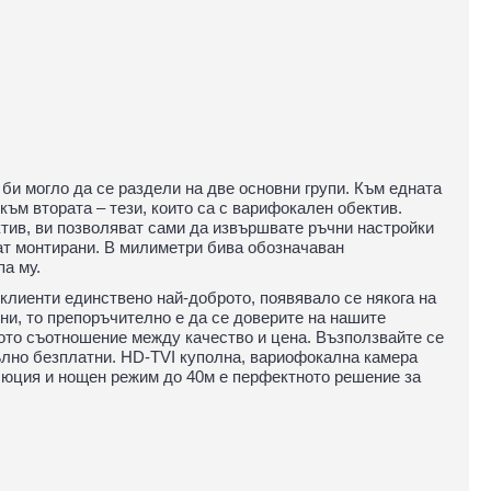
би могло да се раздели на две основни групи. Към едната
към втората – тези, които са с варифокален обектив.
тив, ви позволяват сами да извършвате ръчни настройки
ат монтирани. В милиметри бива обозначаван
па му.
клиенти единствено най-доброто, появявало се някога на
йни, то препоръчително е да се доверите на нашите
ото съотношение между качество и цена. Възползвайте се
пълно безплатни. HD-TVI куполна, вариофокална камера
олюция и нощен режим до 40м е перфектното решение за