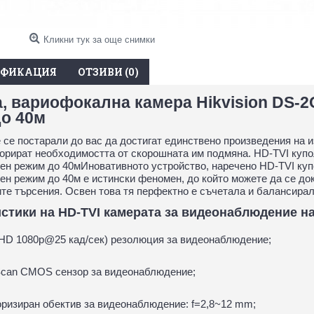
Кликни тук за още снимки
ИФИКАЦИЯ
ОТЗИВИ (0)
, вариофокална камера Hikvision DS-2
о 40м
се постарали до вас да достигат единствено произведения на и
гнорират необходимостта от скорошната им подмяна. HD-TVI куп
щен режим до 40мИновативното устройство, наречено HD-TVI куп
ен режим до 40м е истински феномен, до който можете да се док
те търсения. Освен това тя перфектно е съчетала и балансирал
стики на HD-TVI камерата за видеонаблюдение на 
l HD 1080р@25 кад/сек) резолюция за видеонаблюдение;
e Scan CMOS сензор за видеонаблюдение;
ризиран обектив за видеонаблюдение: f=2,8~12 mm;