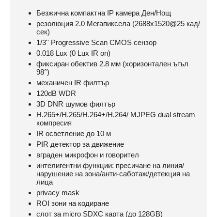
Безжична компактна IP камера Ден/Нощ
резолюция 2.0 Мегапиксела (2688x1520@25 кад/
сек)
1/3'' Progressive Scan CMOS сензор
0.018 Lux (0 Lux IR on)
фиксиран обектив 2.8 мм (хоризонтален ъгъл
98°)
механичен IR филтър
120dB WDR
3D DNR шумов филтър
H.265+/H.265/H.264+/H.264/ MJPEG dual stream
компресия
IR осветление до 10 м
PIR детектор за движение
вграден микрофон и говорител
интелигентни функции: пресичане на линия/
нарушение на зона/анти-саботаж/детекция на
лица
privacy mask
ROI зони на кодиране
слот за micro SDXC карта (до 128GB)