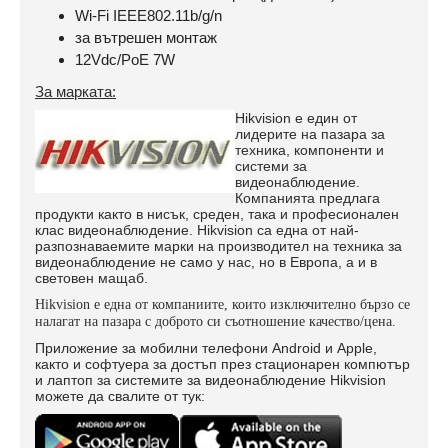
Wi-Fi IEEE802.11b/g/n
за вътрешен монтаж
12Vdc/PoE 7W
За марката:
Hikvision е един от
лидерите на пазара за
техника, компоненти и
системи за
видеонаблюдение.
Компанията предлага
продукти както в нисък, среден, така и професионален
клас видеонаблюдение. Hikvision са една от най-
разпознаваемите марки на производител на техника за
видеонаблюдение не само у нас, но в Европа, а и в
световен мащаб.
Hikvision е една от компаниите, които изключително бързо се
налагат на пазара с доброто си съотношение качество/цена.
Приложение за мобилни телефони Android и Apple,
както и софтуера за достъп през стационарен компютър
и лаптоп за системите за видеонаблюдение Hikvision
можете да свалите от тук: