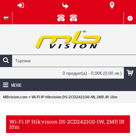
€
0 продукт(а) - 0,00€
(0,00 лв.)
МЕНЮ
»
MBvision.com
Wi-Fi IP Hikvision DS-2CD2421G0-IW, 2MP, IR 10m
Wi-Fi IP Hikvision DS-2CD2421G0-IW, 2MP, IR
10m